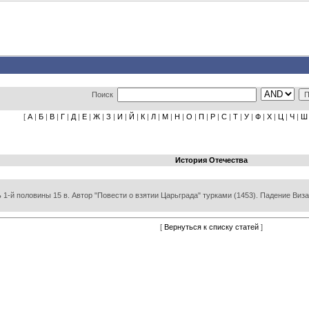
Поиск
[
А
|
Б
|
В
|
Г
|
Д
|
Е
|
Ж
|
З
|
И
|
Й
|
К
|
Л
|
М
|
Н
|
О
|
П
|
Р
|
С
|
Т
|
У
|
Ф
|
Х
|
Ц
|
Ч
|
Ш
История Отечества
ь 1-й половины 15 в. Автор "Повести о взятии Царьграда" турками (1453). Падение Ви
[
Вернуться к списку статей
]