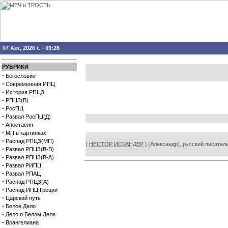
07 Авг, 2026 г. - 09:28
РУБРИКИ
·
Богословие
·
Современная ИПЦ
·
История РПЦЗ
·
РПЦЗ(В)
·
РосПЦ
·
Развал РосПЦ(Д)
·
Апостасия
·
МП в картинках
·
Распад РПЦЗ(МП)
[
НЕСТОР ИСКАНДЕР
] (Александр), русский писател
·
Развал РПЦЗ(В-В)
·
Развал РПЦЗ(В-А)
·
Развал РИПЦ
·
Развал РПАЦ
·
Распад РПЦЗ(А)
·
Распад ИПЦ Греции
·
Царский путь
·
Белое Дело
·
Дело о Белом Деле
·
Врангелиана