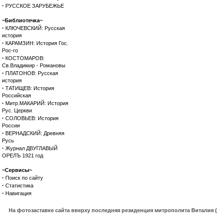
·
РУССКОЕ ЗАРУБЕЖЬЕ
~Библиотечка~
·
КЛЮЧЕВСКИЙ: Русская
история
·
КАРАМЗИН: История Гос.
Рос-го
·
КОСТОМАРОВ:
Св.Владимир - Романовы
·
ПЛАТОНОВ: Русская
история
·
ТАТИЩЕВ: История
Российская
·
Митр.МАКАРИЙ: История
Рус. Церкви
·
СОЛОВЬЕВ: История
России
·
ВЕРНАДСКИЙ: Древняя
Русь
·
Журнал ДВУГЛАВЫЙ
ОРЕЛЪ 1921 год
~Сервисы~
·
Поиск по сайту
·
Статистика
·
Навигация
На фотозаставке сайта вверху последняя резиденция митрополита Виталия 