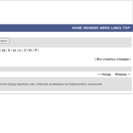
HOME
::
REVIEWS
::
NEWS
::
LINKS
::
TOP
|
Щ
|
Ъ
|
Ы
|
Ь
|
Э
|
Ю
|
Я
]
[
Все статьи словаря
]
<<
Назад
Вперед
>>
зантии представлено как событие всемирно-исторического значения.