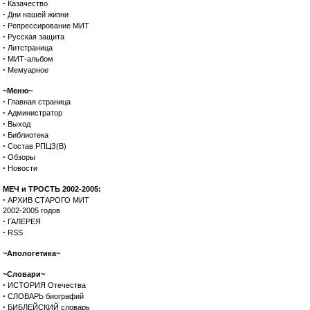
·
Казачество
·
Дни нашей жизни
·
Репрессирование МИТ
·
Русская защита
·
Литстраница
·
МИТ-альбом
·
Мемуарное
~Меню~
·
Главная страница
·
Администратор
·
Выход
·
Библиотека
·
Состав РПЦЗ(В)
·
Обзоры
·
Новости
МЕЧ и ТРОСТЬ 2002-2005:
·
АРХИВ СТАРОГО МИТ
2002-2005 годов
·
ГАЛЕРЕЯ
·
RSS
~Апологетика~
~Словари~
·
ИСТОРИЯ Отечества
·
СЛОВАРЬ биографий
·
БИБЛЕЙСКИЙ словарь