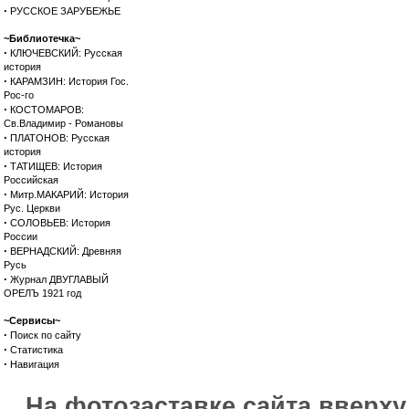
·
РУССКОЕ ЗАРУБЕЖЬЕ
~Библиотечка~
·
КЛЮЧЕВСКИЙ: Русская
история
·
КАРАМЗИН: История Гос.
Рос-го
·
КОСТОМАРОВ:
Св.Владимир - Романовы
·
ПЛАТОНОВ: Русская
история
·
ТАТИЩЕВ: История
Российская
·
Митр.МАКАРИЙ: История
Рус. Церкви
·
СОЛОВЬЕВ: История
России
·
ВЕРНАДСКИЙ: Древняя
Русь
·
Журнал ДВУГЛАВЫЙ
ОРЕЛЪ 1921 год
~Сервисы~
·
Поиск по сайту
·
Статистика
·
Навигация
На фотозаставке сайта вверх