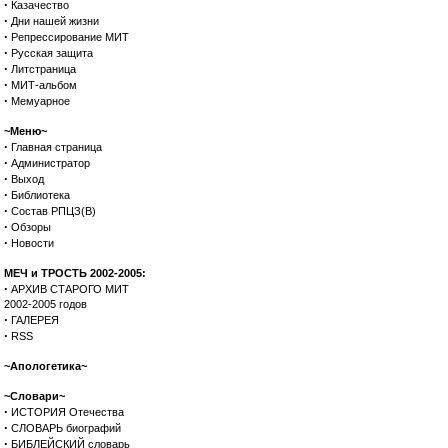
·
Казачество
·
Дни нашей жизни
·
Репрессирование МИТ
·
Русская защита
·
Литстраница
·
МИТ-альбом
·
Мемуарное
~Меню~
·
Главная страница
·
Администратор
·
Выход
·
Библиотека
·
Состав РПЦЗ(В)
·
Обзоры
·
Новости
МЕЧ и ТРОСТЬ 2002-2005:
·
АРХИВ СТАРОГО МИТ
2002-2005 годов
·
ГАЛЕРЕЯ
·
RSS
~Апологетика~
~Словари~
·
ИСТОРИЯ Отечества
·
СЛОВАРЬ биографий
·
БИБЛЕЙСКИЙ словарь