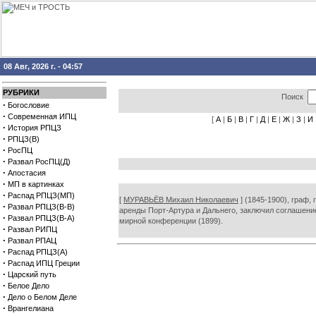
08 Авг, 2026 г. - 04:57
РУБРИКИ
Поиск
·
Богословие
·
Современная ИПЦ
[
А
|
Б
|
В
|
Г
|
Д
|
Е
|
Ж
|
З
|
И
·
История РПЦЗ
·
РПЦЗ(В)
·
РосПЦ
·
Развал РосПЦ(Д)
·
Апостасия
·
МП в картинках
·
Распад РПЦЗ(МП)
[
МУРАВЬЁВ Михаил Николаевич
] (1845-1900), граф,
·
Развал РПЦЗ(В-В)
аренды Порт-Артура и Дальнего, заключил соглашение
·
Развал РПЦЗ(В-А)
мирной конференции (1899).
·
Развал РИПЦ
·
Развал РПАЦ
·
Распад РПЦЗ(А)
·
Распад ИПЦ Греции
·
Царский путь
·
Белое Дело
·
Дело о Белом Деле
·
Врангелиана