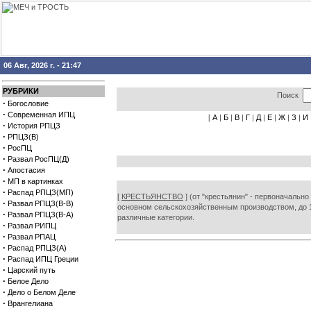
06 Авг, 2026 г. - 21:47
РУБРИКИ
Поиск
·
Богословие
·
Современная ИПЦ
[
А
|
Б
|
В
|
Г
|
Д
|
Е
|
Ж
|
З
|
И
·
История РПЦЗ
·
РПЦЗ(В)
·
РосПЦ
·
Развал РосПЦ(Д)
·
Апостасия
·
МП в картинках
·
Распад РПЦЗ(МП)
[
КРЕСТЬЯНСТВО
] (от "крестьянин" - первоначально
·
Развал РПЦЗ(В-В)
основном сельскохозяйственным производством, до 1
·
Развал РПЦЗ(В-А)
различные категории.
·
Развал РИПЦ
·
Развал РПАЦ
·
Распад РПЦЗ(А)
·
Распад ИПЦ Греции
·
Царский путь
·
Белое Дело
·
Дело о Белом Деле
·
Врангелиана