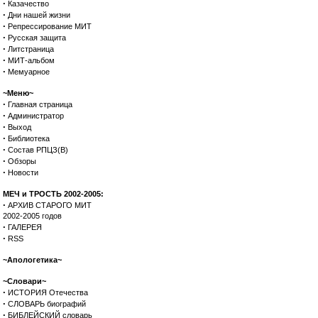
·
Казачество
·
Дни нашей жизни
·
Репрессирование МИТ
·
Русская защита
·
Литстраница
·
МИТ-альбом
·
Мемуарное
~Меню~
·
Главная страница
·
Администратор
·
Выход
·
Библиотека
·
Состав РПЦЗ(В)
·
Обзоры
·
Новости
МЕЧ и ТРОСТЬ 2002-2005:
·
АРХИВ СТАРОГО МИТ
2002-2005 годов
·
ГАЛЕРЕЯ
·
RSS
~Апологетика~
~Словари~
·
ИСТОРИЯ Отечества
·
СЛОВАРЬ биографий
·
БИБЛЕЙСКИЙ словарь