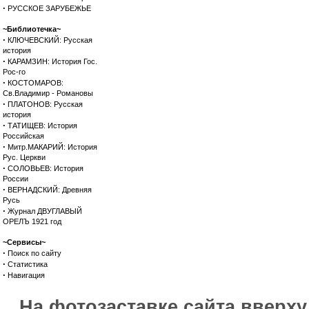
·
РУССКОЕ ЗАРУБЕЖЬЕ
~Библиотечка~
·
КЛЮЧЕВСКИЙ: Русская
история
·
КАРАМЗИН: История Гос.
Рос-го
·
КОСТОМАРОВ:
Св.Владимир - Романовы
·
ПЛАТОНОВ: Русская
история
·
ТАТИЩЕВ: История
Российская
·
Митр.МАКАРИЙ: История
Рус. Церкви
·
СОЛОВЬЕВ: История
России
·
ВЕРНАДСКИЙ: Древняя
Русь
·
Журнал ДВУГЛАВЫЙ
ОРЕЛЪ 1921 год
~Сервисы~
·
Поиск по сайту
·
Статистика
·
Навигация
На фотозаставке сайта вверх