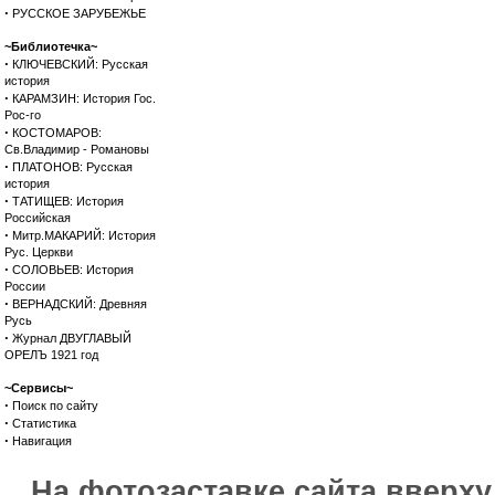
·
РУССКОЕ ЗАРУБЕЖЬЕ
~Библиотечка~
·
КЛЮЧЕВСКИЙ: Русская
история
·
КАРАМЗИН: История Гос.
Рос-го
·
КОСТОМАРОВ:
Св.Владимир - Романовы
·
ПЛАТОНОВ: Русская
история
·
ТАТИЩЕВ: История
Российская
·
Митр.МАКАРИЙ: История
Рус. Церкви
·
СОЛОВЬЕВ: История
России
·
ВЕРНАДСКИЙ: Древняя
Русь
·
Журнал ДВУГЛАВЫЙ
ОРЕЛЪ 1921 год
~Сервисы~
·
Поиск по сайту
·
Статистика
·
Навигация
На фотозаставке сайта вверх