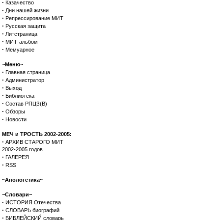
·
Казачество
·
Дни нашей жизни
·
Репрессирование МИТ
·
Русская защита
·
Литстраница
·
МИТ-альбом
·
Мемуарное
~Меню~
·
Главная страница
·
Администратор
·
Выход
·
Библиотека
·
Состав РПЦЗ(В)
·
Обзоры
·
Новости
МЕЧ и ТРОСТЬ 2002-2005:
·
АРХИВ СТАРОГО МИТ
2002-2005 годов
·
ГАЛЕРЕЯ
·
RSS
~Апологетика~
~Словари~
·
ИСТОРИЯ Отечества
·
СЛОВАРЬ биографий
·
БИБЛЕЙСКИЙ словарь