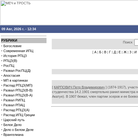
09 Авг, 2026 г. - 12:34
РУБРИКИ
Поиск
·
Богословие
·
Современная ИПЦ
[
А
|
Б
|
В
|
Г
|
Д
|
Е
|
Ж
|
З
|
И
·
История РПЦЗ
·
РПЦЗ(В)
·
РосПЦ
·
Развал РосПЦ(Д)
·
Апостасия
·
МП в картинках
·
Распад РПЦЗ(МП)
[
КАРПОВИЧ Петр Владимирович
] (1874-1917), участ
·
Развал РПЦЗ(В-В)
студенчества 14.2.1901 смертельно ранил министра н
·
Развал РПЦЗ(В-А)
Акатуе). В 1907 бежал, член партии эсеров и ее Боево
·
Развал РИПЦ
·
Развал РПАЦ
·
Распад РПЦЗ(А)
·
Распад ИПЦ Греции
·
Царский путь
·
Белое Дело
·
Дело о Белом Деле
·
Врангелиана