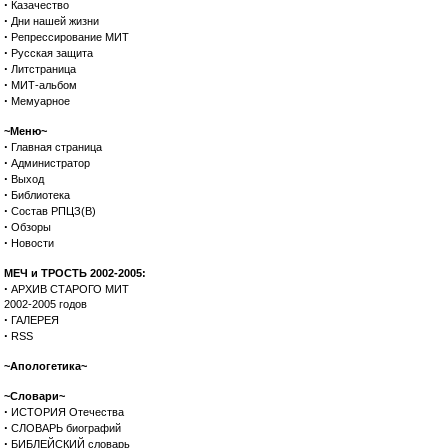
·
Казачество
·
Дни нашей жизни
·
Репрессирование МИТ
·
Русская защита
·
Литстраница
·
МИТ-альбом
·
Мемуарное
~Меню~
·
Главная страница
·
Администратор
·
Выход
·
Библиотека
·
Состав РПЦЗ(В)
·
Обзоры
·
Новости
МЕЧ и ТРОСТЬ 2002-2005:
·
АРХИВ СТАРОГО МИТ
2002-2005 годов
·
ГАЛЕРЕЯ
·
RSS
~Апологетика~
~Словари~
·
ИСТОРИЯ Отечества
·
СЛОВАРЬ биографий
·
БИБЛЕЙСКИЙ словарь