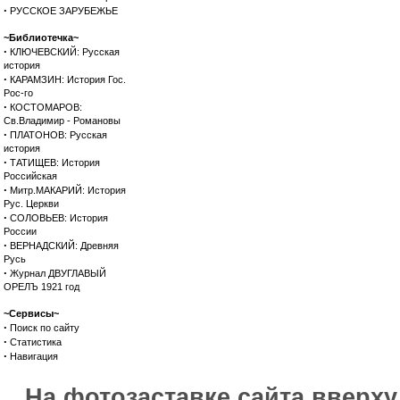
·
РУССКОЕ ЗАРУБЕЖЬЕ
~Библиотечка~
·
КЛЮЧЕВСКИЙ: Русская
история
·
КАРАМЗИН: История Гос.
Рос-го
·
КОСТОМАРОВ:
Св.Владимир - Романовы
·
ПЛАТОНОВ: Русская
история
·
ТАТИЩЕВ: История
Российская
·
Митр.МАКАРИЙ: История
Рус. Церкви
·
СОЛОВЬЕВ: История
России
·
ВЕРНАДСКИЙ: Древняя
Русь
·
Журнал ДВУГЛАВЫЙ
ОРЕЛЪ 1921 год
~Сервисы~
·
Поиск по сайту
·
Статистика
·
Навигация
На фотозаставке сайта вверх