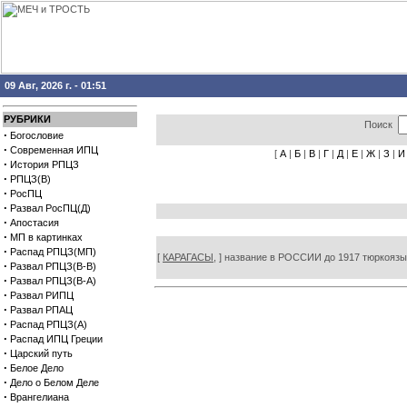
09 Авг, 2026 г. - 01:51
РУБРИКИ
Поиск
·
Богословие
·
Современная ИПЦ
[
А
|
Б
|
В
|
Г
|
Д
|
Е
|
Ж
|
З
|
И
·
История РПЦЗ
·
РПЦЗ(В)
·
РосПЦ
·
Развал РосПЦ(Д)
·
Апостасия
·
МП в картинках
·
Распад РПЦЗ(МП)
[
КАРАГАСЫ,
] название в РОССИИ до 1917 тюркоязы
·
Развал РПЦЗ(В-В)
·
Развал РПЦЗ(В-А)
·
Развал РИПЦ
·
Развал РПАЦ
·
Распад РПЦЗ(А)
·
Распад ИПЦ Греции
·
Царский путь
·
Белое Дело
·
Дело о Белом Деле
·
Врангелиана