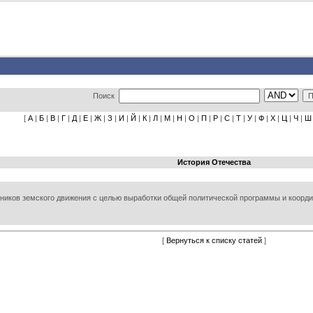
Поиск
[
А
|
Б
|
В
|
Г
|
Д
|
Е
|
Ж
|
З
|
И
|
Й
|
К
|
Л
|
М
|
Н
|
О
|
П
|
Р
|
С
|
Т
|
У
|
Ф
|
Х
|
Ц
|
Ч
|
Ш
История Отечества
ников земского движения с целью выработки общей политической программы и координа
[
Вернуться к списку статей
]