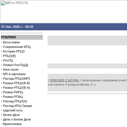
07 Авг, 2026 г. - 00:43
РУБРИКИ
·
Богословие
·
Современная ИПЦ
·
История РПЦЗ
·
РПЦЗ(В)
·
РосПЦ
·
Развал РосПЦ(Д)
·
Апостасия
·
МП в картинках
·
Распад РПЦЗ(МП)
[
ЗЕМСКИЕ СЪЕЗДЫ,
] нелегальные совещания участ
·
Развал РПЦЗ(В-В)
состоялось 5 всероссийских 3. с.
·
Развал РПЦЗ(В-А)
·
Развал РИПЦ
·
Развал РПАЦ
·
Распад РПЦЗ(А)
·
Распад ИПЦ Греции
·
Царский путь
·
Белое Дело
·
Дело о Белом Деле
·
Врангелиана