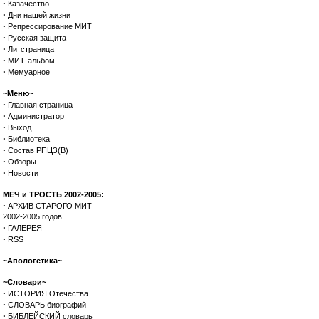
·
Казачество
·
Дни нашей жизни
·
Репрессирование МИТ
·
Русская защита
·
Литстраница
·
МИТ-альбом
·
Мемуарное
~Меню~
·
Главная страница
·
Администратор
·
Выход
·
Библиотека
·
Состав РПЦЗ(В)
·
Обзоры
·
Новости
МЕЧ и ТРОСТЬ 2002-2005:
·
АРХИВ СТАРОГО МИТ
2002-2005 годов
·
ГАЛЕРЕЯ
·
RSS
~Апологетика~
~Словари~
·
ИСТОРИЯ Отечества
·
СЛОВАРЬ биографий
·
БИБЛЕЙСКИЙ словарь