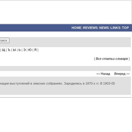
HOME
::
REVIEWS
::
NEWS
::
LINKS
::
TOP
|
Щ
|
Ъ
|
Ы
|
Ь
|
Э
|
Ю
|
Я
]
[
Все статьи словаря
]
<<
Назад
Вперед
>>
ции выступлений в земских собраниях. Зародились в 1870-х гг. В 1903-05