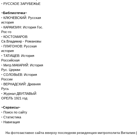
·
РУССКОЕ ЗАРУБЕЖЬЕ
~Библиотечка~
·
КЛЮЧЕВСКИЙ: Русская
история
·
КАРАМЗИН: История Гос.
Рос-го
·
КОСТОМАРОВ:
Св.Владимир - Романовы
·
ПЛАТОНОВ: Русская
история
·
ТАТИЩЕВ: История
Российская
·
Митр.МАКАРИЙ: История
Рус. Церкви
·
СОЛОВЬЕВ: История
России
·
ВЕРНАДСКИЙ: Древняя
Русь
·
Журнал ДВУГЛАВЫЙ
ОРЕЛЪ 1921 год
~Сервисы~
·
Поиск по сайту
·
Статистика
·
Навигация
На фотозаставке сайта вверху последняя резиденция митрополита Виталия 