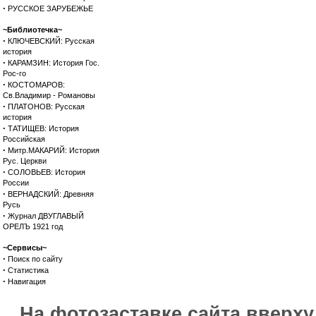
·
РУССКОЕ ЗАРУБЕЖЬЕ
~Библиотечка~
·
КЛЮЧЕВСКИЙ: Русская
история
·
КАРАМЗИН: История Гос.
Рос-го
·
КОСТОМАРОВ:
Св.Владимир - Романовы
·
ПЛАТОНОВ: Русская
история
·
ТАТИЩЕВ: История
Российская
·
Митр.МАКАРИЙ: История
Рус. Церкви
·
СОЛОВЬЕВ: История
России
·
ВЕРНАДСКИЙ: Древняя
Русь
·
Журнал ДВУГЛАВЫЙ
ОРЕЛЪ 1921 год
~Сервисы~
·
Поиск по сайту
·
Статистика
·
Навигация
На фотозаставке сайта вверх