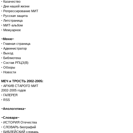
·
Казачество
·
Дни нашей жизни
·
Репрессирование МИТ
·
Русская защита
·
Литстраница
·
МИТ-альбом
·
Мемуарное
~Меню~
·
Главная страница
·
Администратор
·
Выход
·
Библиотека
·
Состав РПЦЗ(В)
·
Обзоры
·
Новости
МЕЧ и ТРОСТЬ 2002-2005:
·
АРХИВ СТАРОГО МИТ
2002-2005 годов
·
ГАЛЕРЕЯ
·
RSS
~Апологетика~
~Словари~
·
ИСТОРИЯ Отечества
·
СЛОВАРЬ биографий
·
БИБЛЕЙСКИЙ словарь