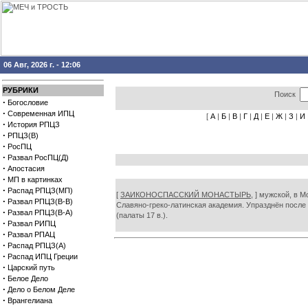
06 Авг, 2026 г. - 12:06
РУБРИКИ
Поиск
·
Богословие
·
Современная ИПЦ
[
А
|
Б
|
В
|
Г
|
Д
|
Е
|
Ж
|
З
|
И
·
История РПЦЗ
·
РПЦЗ(В)
·
РосПЦ
·
Развал РосПЦ(Д)
·
Апостасия
·
МП в картинках
·
Распад РПЦЗ(МП)
[
ЗАИКОНОСПАССКИЙ МОНАСТЫРЬ,
] мужской, в М
·
Развал РПЦЗ(В-В)
Славяно-греко-латинская академия. Упразднён после 
·
Развал РПЦЗ(В-А)
(палаты 17 в.).
·
Развал РИПЦ
·
Развал РПАЦ
·
Распад РПЦЗ(А)
·
Распад ИПЦ Греции
·
Царский путь
·
Белое Дело
·
Дело о Белом Деле
·
Врангелиана