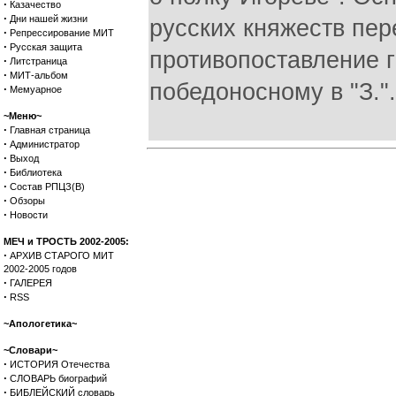
·
Казачество
·
Дни нашей жизни
русских княжеств пер
·
Репрессирование МИТ
·
Русская защита
противопоставление г
·
Литстраница
·
МИТ-альбом
победоносному в "З.".
·
Мемуарное
~Меню~
·
Главная страница
·
Администратор
·
Выход
·
Библиотека
·
Состав РПЦЗ(В)
·
Обзоры
·
Новости
МЕЧ и ТРОСТЬ 2002-2005:
·
АРХИВ СТАРОГО МИТ
2002-2005 годов
·
ГАЛЕРЕЯ
·
RSS
~Апологетика~
~Словари~
·
ИСТОРИЯ Отечества
·
СЛОВАРЬ биографий
·
БИБЛЕЙСКИЙ словарь