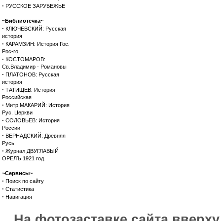
·
РУССКОЕ ЗАРУБЕЖЬЕ
~Библиотечка~
·
КЛЮЧЕВСКИЙ: Русская
история
·
КАРАМЗИН: История Гос.
Рос-го
·
КОСТОМАРОВ:
Св.Владимир - Романовы
·
ПЛАТОНОВ: Русская
история
·
ТАТИЩЕВ: История
Российская
·
Митр.МАКАРИЙ: История
Рус. Церкви
·
СОЛОВЬЕВ: История
России
·
ВЕРНАДСКИЙ: Древняя
Русь
·
Журнал ДВУГЛАВЫЙ
ОРЕЛЪ 1921 год
~Сервисы~
·
Поиск по сайту
·
Статистика
·
Навигация
На фотозаставке сайта вверх