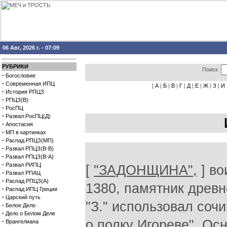
06 Авг, 2026 г. - 07:09
РУБРИКИ
Поиск
·
Богословие
·
Современная ИПЦ
[
А
|
Б
|
В
|
Г
|
Д
|
Е
|
Ж
|
З
|
И
·
История РПЦЗ
·
РПЦЗ(В)
·
РосПЦ
·
Развал РосПЦ(Д)
·
Апостасия
·
МП в картинках
·
Распад РПЦЗ(МП)
·
Развал РПЦЗ(В-В)
·
Развал РПЦЗ(В-А)
·
Развал РИПЦ
[
"ЗАДОНЩИНА",
] во
·
Развал РПАЦ
·
Распад РПЦЗ(А)
1380, памятник древн
·
Распад ИПЦ Греции
·
Царский путь
"З." использовал соч
·
Белое Дело
·
Дело о Белом Деле
·
о полку Игореве". Осн
Врангелиана