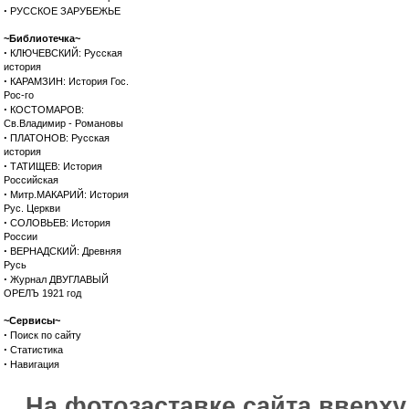
·
РУССКОЕ ЗАРУБЕЖЬЕ
~Библиотечка~
·
КЛЮЧЕВСКИЙ: Русская
история
·
КАРАМЗИН: История Гос.
Рос-го
·
КОСТОМАРОВ:
Св.Владимир - Романовы
·
ПЛАТОНОВ: Русская
история
·
ТАТИЩЕВ: История
Российская
·
Митр.МАКАРИЙ: История
Рус. Церкви
·
СОЛОВЬЕВ: История
России
·
ВЕРНАДСКИЙ: Древняя
Русь
·
Журнал ДВУГЛАВЫЙ
ОРЕЛЪ 1921 год
~Сервисы~
·
Поиск по сайту
·
Статистика
·
Навигация
На фотозаставке сайта вверх