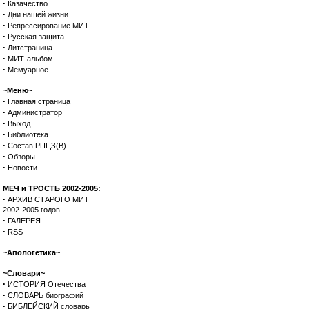
·
Казачество
·
Дни нашей жизни
·
Репрессирование МИТ
·
Русская защита
·
Литстраница
·
МИТ-альбом
·
Мемуарное
~Меню~
·
Главная страница
·
Администратор
·
Выход
·
Библиотека
·
Состав РПЦЗ(В)
·
Обзоры
·
Новости
МЕЧ и ТРОСТЬ 2002-2005:
·
АРХИВ СТАРОГО МИТ
2002-2005 годов
·
ГАЛЕРЕЯ
·
RSS
~Апологетика~
~Словари~
·
ИСТОРИЯ Отечества
·
СЛОВАРЬ биографий
·
БИБЛЕЙСКИЙ словарь