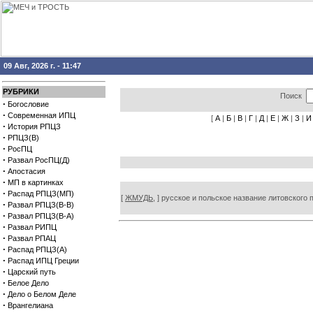
09 Авг, 2026 г. - 11:47
РУБРИКИ
Поиск
·
Богословие
·
Современная ИПЦ
[
А
|
Б
|
В
|
Г
|
Д
|
Е
|
Ж
|
З
|
И
·
История РПЦЗ
·
РПЦЗ(В)
·
РосПЦ
·
Развал РосПЦ(Д)
·
Апостасия
·
МП в картинках
·
Распад РПЦЗ(МП)
[
ЖМУДЬ,
] русское и польское название литовского
·
Развал РПЦЗ(В-В)
·
Развал РПЦЗ(В-А)
·
Развал РИПЦ
·
Развал РПАЦ
·
Распад РПЦЗ(А)
·
Распад ИПЦ Греции
·
Царский путь
·
Белое Дело
·
Дело о Белом Деле
·
Врангелиана