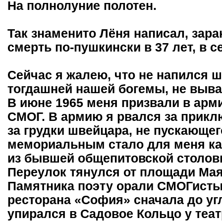
На полнолуние полотен.
Так знаменито Лёня написал, зар
смерть по-пушкински в 37 лет, в с
Сейчас я жалею, что не напился 
тогдашней нашей богемы, не вывал
В июне 1965 меня призвали в арми
СМОГ. В армию я рвался за приклю
за грудки швейцара, не пускающег
мемориальным стало для меня ка
из бывшей общепитовской столов
Переулок тянулся от площади Маяк
Памятника поэту орали СМОГисты 
ресторана «София» сначала до угл
упирался в Садовое Кольцо у теат