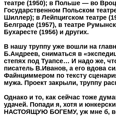
театре (1950); в Польше — во Вроц
Государственном Польском театре
Шиллер); в Лейпцигском театре (1
Белграде (1957), в театре Румын
Бухаресте (1956) и других.
В нашу труппу уже вошли на глав
Б.Андреев, сниматься в «экспед
степях под Туапсе… И надо же, чт
писатель В.Иванов, а его вдова си
Файнциммером по тексту сценария
мужа. Проект закрыли, труппу рас
Однако и то, как сейчас тоже дум
удачей. Попади я, хотя и юнкерски
НАСТОЯЩУЮ БОГЕМУ, уж мне б, во