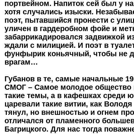
портвейном. Напиток сей был у н
хотя случались изыски. Незабывае
поэт, пытавшийся пронести с ули
уличен в гардеробном фойе и метн
забаррикадировался задвижкой из
ждали с милицией. И поэт в туале
фунфырик коньячный, чтобы не д
врагам…
Губанов в те, самые начальные 19
СМОГ – Самое молодое общество г
такие темы, а в кафешках среди
царевали такие витии, как Володя
тянул, но внешностью и огнем пр
отличался от пламенного большев
Багрицкого. Для нас тогда поважн