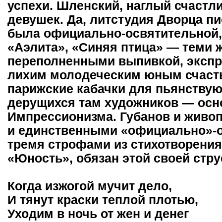
успехи. Шленский, наглый счастли
девушек. Да, литстудия Дворца пи
была официально-освятительной, ч
«Аэлита», «Синяя птица» — теми ж
переполненными выпивкой, экспр
лихим молодеческим юным счастье
парижские кабачки для пьянству
дерущихся там художников — осн
Импрессионизма. Губанов и живоп
и единственными «официально»-
тремя строфами из стихотворения
«Юность», обязан этой своей стру
Когда изжогой мучит дело,
И тянут краски теплой плотью,
Уходим в ночь от жен и денег