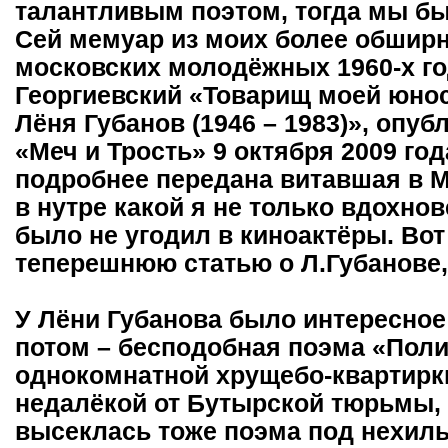
талантливым поэтом, тогда мы бы
Сей мемуар из моих более обшир
московских молодёжных 1960-х го
Георгиевский «Товарищ моей юно
Лёня Губанов (1946 – 1983)», опу
«Меч и Трость» 9 октября 2009 го
подробнее передана витавшая в М
в нутре какой я не только вдохнов
было не угодил в киноактёры. Вот 
теперешнюю статью о Л.Губанове,
У Лёни Губанова было интересное
потом – бесподобная поэма «Поли
однокомнатной хрущебо-квартирки
недалёкой от Бутырской тюрьмы, 
высеклась тоже поэма под нехил