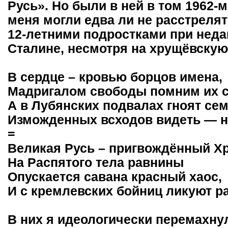
Русь». Но были в ней в том 1962-
меня могли едва ли не расстрелять
12-летними подростками при нед
Сталине, несмотря на хрущёвскую
В сердце – кровью борцов имена,
Мадригалом свободы помним их с
А в Лубянских подвалах гноят сем
Изможденных всходов видеть — н
=
Великая Русь – пригвождённый Хр
На Распятого тела равнины
Опускается савана красный хаос,
И с кремлевских бойниц ликуют р
В них я идеологически перемахнул