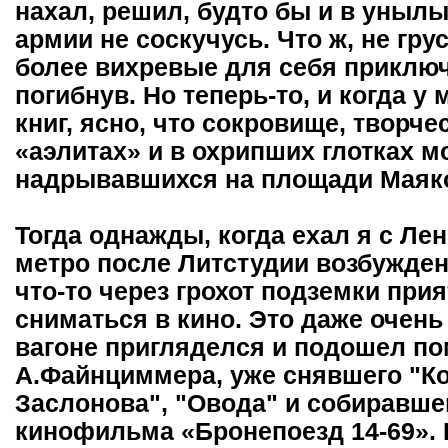
нахал, решил, будто бы и в уныл
армии не соскучусь. Что ж, не гру
более вихревые для себя приключ
погибнув. Но теперь-то, и когда у
книг, ясно, что сокровище, творч
«аэлитах» и в охрипших глотках м
надрывавшихся на площади Маяков
Тогда однажды, когда ехал я с Ле
метро после Литстудии возбужден
что-то через грохот подземки при
сниматься в кино. Это даже очень
вагоне пригляделся и подошел п
А.Файнциммера, уже снявшего "Ко
Заслонова", "Овода" и собиравше
кинофильма «Бронепоезд 14-69».