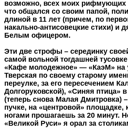
возможно, всех моих рифмующих с
что общался со своим папой, поли
длиной в 11 лет (причем, по перво
накально-антисовецкие стихи) и 
Белым офицером.
Эти две строфы – серединку свое
самой вольной тогдашней тусовк
«Кафе молодежное» — «КаэМ» на у
Тверская по своему старому имен
переулке, за его пересечением Ка
Долгоруковской), «Синяя птица» в
(теперь снова Малая Дмитровка) –
пучке, на «центровой» площадке
ногами прошагаешь за 20 минут. Н
«Великой Руси» я орал за столик