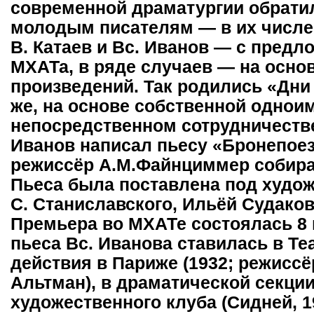
современной драматургии обрати
молодым писателям — в их числе 
В. Катаев и Вс. Иванов — с пред
МХАТа, в ряде случаев — на осн
произведений. Так родились «Дни 
же, на основе собственной одноим
непосредственном сотрудничестве
Иванов написал пьесу «Бронепоезд
режиссёр А.М.Файнциммер собира
Пьеса была поставлена под худо
С. Станиславского, Ильёй Судако
Премьера во МХАТе состоялась 8 
пьеса Вс. Иванова ставилась в Т
действия в Париже (1932; режисс
Альтман), в драматической секци
художественного клуба (Сидней, 