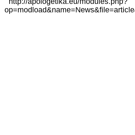
http://apologetika.eu/modules.php?
op=modload&name=News&file=articl