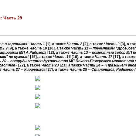
: Часть 29
ее в картинках: Часть 1
[1]
, а также
Часть 2
[2]
, а также
Часть 3
[3]
, а та
ть 9
[9]
, а также
Часть 10
[10]
, а также
Часть 11 -- преемником “Дроздова
патриарха МП А.Ридигера
[12]
, а также
Часть 13 – поместный собор МП п
ики" не нужны!”
[15]
, а также
Часть 16
[16]
, а также
Часть 17
[17]
, а такж
 20 – сотрудничество духовенства МП Псково-Печерского монастыря с
трастное»
[22]
, а также
Часть 23
[23]
, а также
Часть 24 – "Празднует внов
же
Часть 27 -- Кириллиада
[27]
, а также
Часть 28 -- Сталиниада, Ридигеро