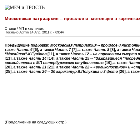
Московская патриархия -- прошлое и настоящее в картинках
Статьи / МП в картинках
Послано Admin 14 Апр, 2011 г. - 09:44
Предыдущие подборки:
Московская патриархия -- прошлое и настоящ
также
Часть 6
[6]
, а также
Часть 7
[7]
, а также
Часть 8
[8]
, а также
Час
“Михайлов”-К.Гундяев
[11]
, а также
Часть 12 – на сороковины смерти 
[13]
, а также
Часть 14
[14]
, а также
Часть 15 -- “Зажравшиеся "посредн
свежий плевок в МП петербургского студенчества
[19]
, а также
Часть
[20]
, а также
Часть 21
[21]
, а также
Часть 22 – «великопостное» и «с
[25]
, а также
Часть 26 -- 30 карикатур В.Полухина и 3 фото
[26]
, а так
(Продолжение на следующих стр.)