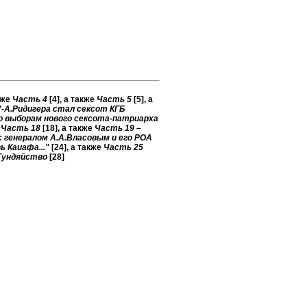
кже
Часть 4
[4]
, а также
Часть 5
[5]
, а
”-А.Ридигера стал сексот КГБ
о выборам нового сексота-патриарха
е
Часть 18
[18]
, а также
Часть 19 –
 генералом А.А.Власовым и его РОА
ь Каиафа..."
[24]
, а также
Часть 25
-Гундяйство
[28]