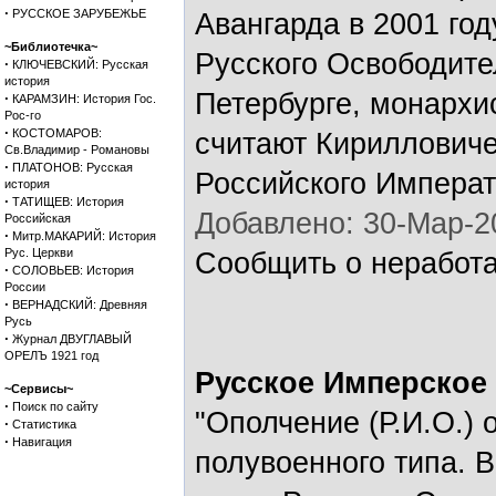
·
РУССКОЕ ЗАРУБЕЖЬЕ
Авангарда в 2001 го
~Библиотечка~
Русского Освободите
·
КЛЮЧЕВСКИЙ: Русская
история
Петербурге, монархи
·
КАРАМЗИН: История Гос.
Рос-го
·
КОСТОМАРОВ:
считают Кириллович
Св.Владимир - Романовы
·
ПЛАТОНОВ: Русская
Российского Императ
история
·
ТАТИЩЕВ: История
Добавлено: 30-Мар-20
Российская
·
Митр.МАКАРИЙ: История
Рус. Церкви
Сообщить о неработ
·
СОЛОВЬЕВ: История
России
·
ВЕРНАДСКИЙ: Древняя
Русь
·
Журнал ДВУГЛАВЫЙ
ОРЕЛЪ 1921 год
Русское Имперское
~Сервисы~
·
Поиск по сайту
"Ополчение (Р.И.О.)
·
Статистика
·
Навигация
полувоенного типа. 