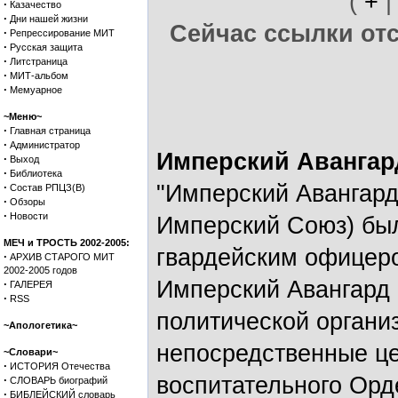
(
+
·
Казачество
·
Дни нашей жизни
Сейчас ссылки от
·
Репрессирование МИТ
·
Русская защита
·
Литстраница
·
МИТ-альбом
·
Мемуарное
~Меню~
·
Главная страница
·
Администратор
Имперский Авангар
·
Выход
·
Библиотека
·
"Имперский Авангард
Состав РПЦЗ(В)
·
Обзоры
·
Новости
Имперский Союз) был
МЕЧ и ТРОСТЬ 2002-2005:
гвардейским офицер
·
АРХИВ СТАРОГО МИТ
2002-2005 годов
Имперский Авангард 
·
ГАЛЕРЕЯ
·
RSS
политической органи
~Апологетика~
непосредственные це
~Словари~
·
ИСТОРИЯ Отечества
воспитательного Орд
·
СЛОВАРЬ биографий
·
БИБЛЕЙСКИЙ словарь