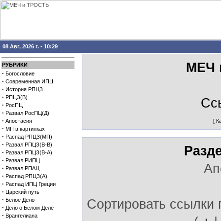
08 Авг, 2026 г. - 10:29
МЕЧ 
РУБРИКИ
·
Богословие
·
Современная ИПЦ
·
История РПЦЗ
·
РПЦЗ(В)
Сс
·
РосПЦ
·
Развал РосПЦ(Д)
·
Апостасия
[
К
·
МП в картинках
·
Распад РПЦЗ(МП)
·
Развал РПЦЗ(В-В)
Разд
·
Развал РПЦЗ(В-А)
·
Развал РИПЦ
Ап
·
Развал РПАЦ
·
Распад РПЦЗ(А)
·
Распад ИПЦ Греции
·
Царский путь
·
Белое Дело
Сортировать ссылки 
·
Дело о Белом Деле
·
Врангелиана