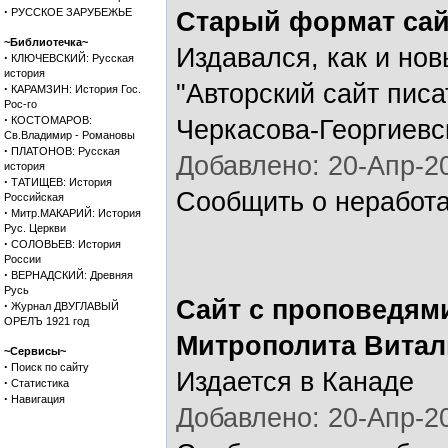
·
РУССКОЕ ЗАРУБЕЖЬЕ
Старый формат сай
~Библиотечка~
Издавался, как и нов
·
КЛЮЧЕВСКИЙ: Русская
история
"Авторский сайт пис
·
КАРАМЗИН: История Гос.
Рос-го
·
КОСТОМАРОВ:
Черкасова-Георгиевс
Св.Владимир - Романовы
·
ПЛАТОНОВ: Русская
Добавлено: 20-Апр-20
история
·
ТАТИЩЕВ: История
Сообщить о неработ
Российская
·
Митр.МАКАРИЙ: История
Рус. Церкви
·
СОЛОВЬЕВ: История
России
·
ВЕРНАДСКИЙ: Древняя
Русь
Сайт с проповедям
·
Журнал ДВУГЛАВЫЙ
ОРЕЛЪ 1921 год
Митрополита Витал
~Сервисы~
·
Поиск по сайту
Издается в Канаде
·
Статистика
·
Навигация
Добавлено: 20-Апр-20