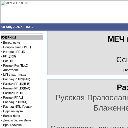
08 Авг, 2026 г. - 15:12
МЕЧ 
РУБРИКИ
·
Богословие
·
Современная ИПЦ
·
История РПЦЗ
·
РПЦЗ(В)
Сс
·
РосПЦ
·
Развал РосПЦ(Д)
·
Апостасия
[
К
·
МП в картинках
·
Распад РПЦЗ(МП)
·
Развал РПЦЗ(В-В)
Ра
·
Развал РПЦЗ(В-А)
·
Развал РИПЦ
Русская Православ
·
Развал РПАЦ
·
Распад РПЦЗ(А)
Блаженне
·
Распад ИПЦ Греции
·
Царский путь
·
Белое Дело
·
Дело о Белом Деле
·
Врангелиана