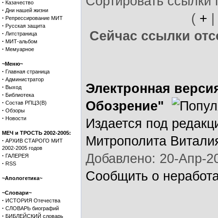
Сортировать ссылки 
·
Казачество
·
Дни нашей жизни
(
+
·
Репрессирование МИТ
·
Русская защита
Сейчас ссылки отсо
·
Литстраница
·
МИТ-альбом
·
Мемуарное
~Меню~
·
Главная страница
·
Администратор
Электронная верси
·
Выход
·
Библиотека
·
Обозрение"
Состав РПЦЗ(В)
·
Обзоры
·
Новости
Издается под редак
МЕЧ и ТРОСТЬ 2002-2005:
Митрополита Витали
·
АРХИВ СТАРОГО МИТ
2002-2005 годов
Добавлено: 20-Апр-20
·
ГАЛЕРЕЯ
·
RSS
Сообщить о неработ
~Апологетика~
~Словари~
·
ИСТОРИЯ Отечества
·
СЛОВАРЬ биографий
·
БИБЛЕЙСКИЙ словарь