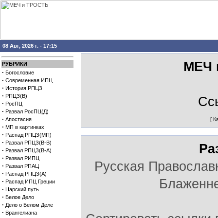
08 Авг, 2026 г. - 17:15
МЕЧ 
РУБРИКИ
·
Богословие
·
Современная ИПЦ
·
История РПЦЗ
·
РПЦЗ(В)
Сс
·
РосПЦ
·
Развал РосПЦ(Д)
·
Апостасия
[
К
·
МП в картинках
·
Распад РПЦЗ(МП)
·
Развал РПЦЗ(В-В)
Ра
·
Развал РПЦЗ(В-А)
·
Развал РИПЦ
Русская Православ
·
Развал РПАЦ
·
Распад РПЦЗ(А)
Блаженне
·
Распад ИПЦ Греции
·
Царский путь
·
Белое Дело
·
Дело о Белом Деле
·
Врангелиана