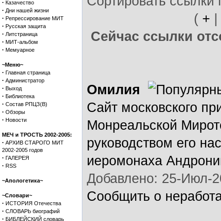
Сортировать ссылки 
·
Казачество
·
Дни нашей жизни
(
+
·
Репрессирование МИТ
·
Русская защита
Сейчас ссылки отсо
·
Литстраница
·
МИТ-альбом
·
Мемуарное
~Меню~
·
Главная страница
·
Администратор
Омилия
·
Выход
·
Библиотека
·
Сайт московского пр
Состав РПЦЗ(В)
·
Обзоры
·
Новости
Монреальской Мирот
МЕЧ и ТРОСТЬ 2002-2005:
руководством его на
·
АРХИВ СТАРОГО МИТ
2002-2005 годов
иеромонаха Андрони
·
ГАЛЕРЕЯ
·
RSS
Добавлено: 25-Июл-2
~Апологетика~
Сообщить о неработ
~Словари~
·
ИСТОРИЯ Отечества
·
СЛОВАРЬ биографий
·
БИБЛЕЙСКИЙ словарь