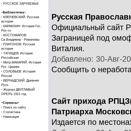
·
РУССКОЕ ЗАРУБЕЖЬЕ
~Библиотечка~
Русская Православ
·
КЛЮЧЕВСКИЙ: Русская
история
Официальный сайт Р
·
КАРАМЗИН: История Гос.
Рос-го
·
КОСТОМАРОВ:
Заграницей под омо
Св.Владимир - Романовы
·
ПЛАТОНОВ: Русская
Виталия.
история
·
ТАТИЩЕВ: История
Добавлено: 30-Авг-20
Российская
·
Митр.МАКАРИЙ: История
Рус. Церкви
Сообщить о неработ
·
СОЛОВЬЕВ: История
России
·
ВЕРНАДСКИЙ: Древняя
Русь
·
Журнал ДВУГЛАВЫЙ
ОРЕЛЪ 1921 год
Сайт прихода РПЦЗ(
~Сервисы~
·
Поиск по сайту
Патриарха Московс
·
Статистика
·
Навигация
Издается по местона