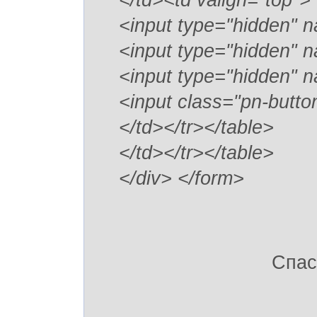
</td><td valign="top">
<input type="hidden" n
<input type="hidden" n
<input type="hidden" n
<input class="pn-butt
</td></tr></table>
</td></tr></table>
</div> </form>
Спас