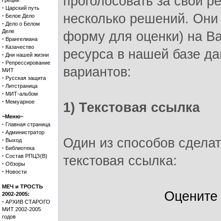
проголосовать за свой ре
Греции
·
Царский путь
несколько решений. Они
·
Белое Дело
·
Дело о Белом
Деле
форму для оценки) на Ва
·
Врангелиана
·
Казачество
ресурса в нашей базе д
·
Дни нашей жизни
·
Репрессирование
вариантов:
МИТ
·
Русская защита
·
Литстраница
·
МИТ-альбом
·
Мемуарное
1) Текстовая ссылка
~Меню~
·
Главная страница
·
Администратор
Один из способов сделат
·
Выход
·
Библиотека
·
Состав РПЦЗ(В)
текстовая ссылка:
·
Обзоры
·
Новости
МЕЧ и ТРОСТЬ
Оцените
2002-2005:
·
АРХИВ СТАРОГО
МИТ 2002-2005
годов