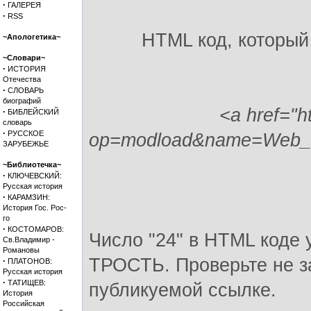
·
ГАЛЕРЕЯ
·
RSS
HTML код, который
~Апологетика~
~Словари~
·
ИСТОРИЯ
Отечества
·
СЛОВАРЬ
биографий
<a href="h
·
БИБЛЕЙСКИЙ
словарь
·
РУССКОЕ
op=modload&name=Web_Li
ЗАРУБЕЖЬЕ
~Библиотечка~
·
КЛЮЧЕВСКИЙ:
Русская история
·
КАРАМЗИН:
История Гос. Рос-
го
·
КОСТОМАРОВ:
Число "24" в HTML коде 
Св.Владимир -
Романовы
ТРОСТЬ. Проверьте не за
·
ПЛАТОНОВ:
Русская история
·
ТАТИЩЕВ:
публикуемой ссылке.
История
Российская