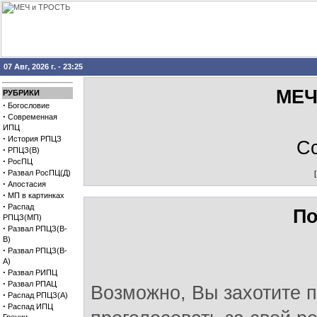
07 Авг, 2026 г. - 23:25
МЕЧ
РУБРИКИ
·
Богословие
·
Современная
ИПЦ
·
История РПЦЗ
С
·
РПЦЗ(В)
·
РосПЦ
·
Развал РосПЦ(Д)
·
Апостасия
·
МП в картинках
·
Распад
По
РПЦЗ(МП)
·
Развал РПЦЗ(В-
В)
·
Развал РПЦЗ(В-
А)
·
Развал РИПЦ
·
Развал РПАЦ
Возможно, Вы захотите п
·
Распад РПЦЗ(А)
·
Распад ИПЦ