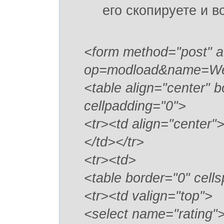
его скопируете и в
<form method="post" ac
op=modload&name=Web
<table align="center" 
cellpadding="0">
<tr><td align="cente
</td></tr>
<tr><td>
<table border="0" cell
<tr><td valign="top">
<select name="rating"