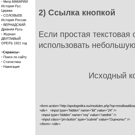
·
Митр.МАКАРИЙ:
История Рус.
2) Ссылка кнопкой
Церкви
·
СОЛОВЬЕВ:
История России
·
ВЕРНАДСКИЙ:
Древняя Русь
Если простая текстовая 
·
Журнал
ДВУГЛАВЫЙ
использовать небольшую
ОРЕЛЪ 1921 год
~Сервисы~
·
Поиск по сайту
·
Статистика
·
Навигация
Исходный к
<form action="http://apologetika.eu/modules.php?op=modload&n
<div> <input type="hidden" name="lid" value="24" />
<input type="hidden" name="req" value="ratelink" />
<input class="pn-button" type="submit" value="Оценить!" />
</form> </div>