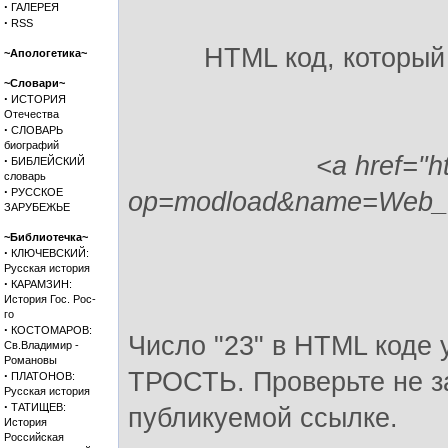
·
ГАЛЕРЕЯ
·
RSS
HTML код, который
~Апологетика~
~Словари~
·
ИСТОРИЯ
Отечества
·
СЛОВАРЬ
биографий
<a href="h
·
БИБЛЕЙСКИЙ
словарь
·
РУССКОЕ
op=modload&name=Web_Li
ЗАРУБЕЖЬЕ
~Библиотечка~
·
КЛЮЧЕВСКИЙ:
Русская история
·
КАРАМЗИН:
История Гос. Рос-
го
·
КОСТОМАРОВ:
Число "23" в HTML коде 
Св.Владимир -
Романовы
ТРОСТЬ. Проверьте не за
·
ПЛАТОНОВ:
Русская история
·
ТАТИЩЕВ:
публикуемой ссылке.
История
Российская