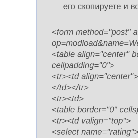
его скопируете и в
<form method="post" ac
op=modload&name=Web
<table align="center" 
cellpadding="0">
<tr><td align="cente
</td></tr>
<tr><td>
<table border="0" cell
<tr><td valign="top">
<select name="rating"