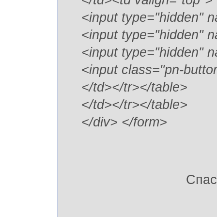
</td><td valign="top">
<input type="hidden" n
<input type="hidden" n
<input type="hidden" n
<input class="pn-butt
</td></tr></table>
</td></tr></table>
</div> </form>
Спас