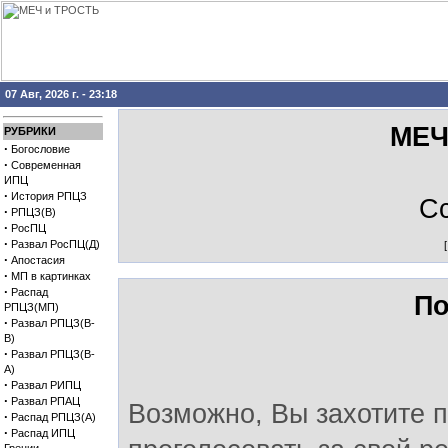
07 Авг, 2026 г. - 23:18
МЕЧ
РУБРИКИ
·
Богословие
·
Современная
ИПЦ
·
История РПЦЗ
С
·
РПЦЗ(В)
·
РосПЦ
·
Развал РосПЦ(Д)
·
Апостасия
·
МП в картинках
·
Распад
По
РПЦЗ(МП)
·
Развал РПЦЗ(В-
В)
·
Развал РПЦЗ(В-
А)
·
Развал РИПЦ
·
Развал РПАЦ
Возможно, Вы захотите п
·
Распад РПЦЗ(А)
·
Распад ИПЦ