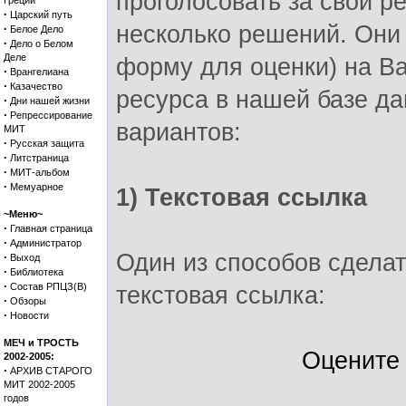
проголосовать за свой ре
Греции
·
Царский путь
несколько решений. Они
·
Белое Дело
·
Дело о Белом
Деле
форму для оценки) на Ва
·
Врангелиана
·
Казачество
ресурса в нашей базе д
·
Дни нашей жизни
·
Репрессирование
вариантов:
МИТ
·
Русская защита
·
Литстраница
·
МИТ-альбом
·
Мемуарное
1) Текстовая ссылка
~Меню~
·
Главная страница
·
Администратор
Один из способов сделат
·
Выход
·
Библиотека
·
Состав РПЦЗ(В)
текстовая ссылка:
·
Обзоры
·
Новости
МЕЧ и ТРОСТЬ
Оцените
2002-2005:
·
АРХИВ СТАРОГО
МИТ 2002-2005
годов