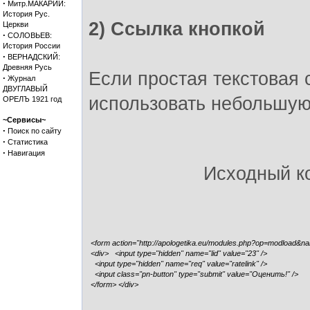
·
Митр.МАКАРИЙ:
История Рус.
2) Ссылка кнопкой
Церкви
·
СОЛОВЬЕВ:
История России
·
ВЕРНАДСКИЙ:
Древняя Русь
Если простая текстовая 
·
Журнал
ДВУГЛАВЫЙ
использовать небольшую
ОРЕЛЪ 1921 год
~Сервисы~
·
Поиск по сайту
·
Статистика
·
Навигация
Исходный к
<form action="http://apologetika.eu/modules.php?op=modload&n
<div> <input type="hidden" name="lid" value="23" />
<input type="hidden" name="req" value="ratelink" />
<input class="pn-button" type="submit" value="Оценить!" />
</form> </div>