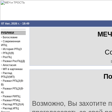
07 Авг, 2026 г. - 18:49
МЕЧ
РУБРИКИ
·
Богословие
·
Современная
ИПЦ
·
История РПЦЗ
С
·
РПЦЗ(В)
·
РосПЦ
·
Развал РосПЦ(Д)
·
Апостасия
·
МП в картинках
·
Распад
По
РПЦЗ(МП)
·
Развал РПЦЗ(В-
В)
·
Развал РПЦЗ(В-
А)
·
Развал РИПЦ
·
Развал РПАЦ
Возможно, Вы захотите п
·
Распад РПЦЗ(А)
·
Распад ИПЦ