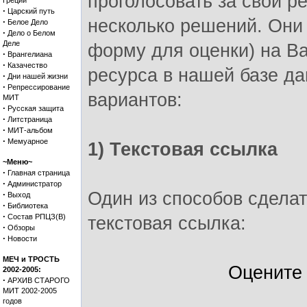
проголосовать за свой ре
Греции
·
Царский путь
несколько решений. Они
·
Белое Дело
·
Дело о Белом
Деле
форму для оценки) на Ва
·
Врангелиана
·
Казачество
ресурса в нашей базе д
·
Дни нашей жизни
·
Репрессирование
вариантов:
МИТ
·
Русская защита
·
Литстраница
·
МИТ-альбом
·
Мемуарное
1) Текстовая ссылка
~Меню~
·
Главная страница
·
Администратор
Один из способов сделат
·
Выход
·
Библиотека
·
Состав РПЦЗ(В)
текстовая ссылка:
·
Обзоры
·
Новости
МЕЧ и ТРОСТЬ
Оцените
2002-2005:
·
АРХИВ СТАРОГО
МИТ 2002-2005
годов