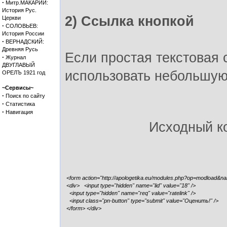
·
Митр.МАКАРИЙ:
История Рус.
2) Ссылка кнопкой
Церкви
·
СОЛОВЬЕВ:
История России
·
ВЕРНАДСКИЙ:
Древняя Русь
Если простая текстовая 
·
Журнал
ДВУГЛАВЫЙ
использовать небольшую
ОРЕЛЪ 1921 год
~Сервисы~
·
Поиск по сайту
·
Статистика
·
Навигация
Исходный к
<form action="http://apologetika.eu/modules.php?op=modload&n
<div> <input type="hidden" name="lid" value="18" />
<input type="hidden" name="req" value="ratelink" />
<input class="pn-button" type="submit" value="Оценить!" />
</form> </div>