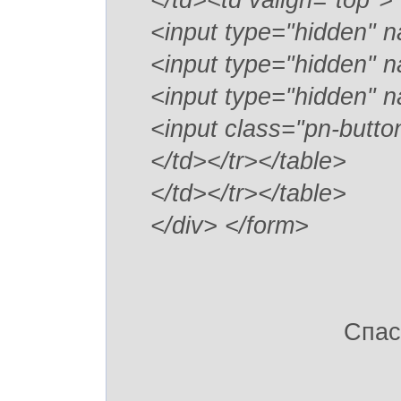
</td><td valign="top">
<input type="hidden" n
<input type="hidden" n
<input type="hidden" n
<input class="pn-butt
</td></tr></table>
</td></tr></table>
</div> </form>
Спас