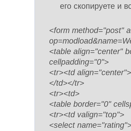
его скопируете и в
<form method="post" ac
op=modload&name=Web
<table align="center" 
cellpadding="0">
<tr><td align="cente
</td></tr>
<tr><td>
<table border="0" cell
<tr><td valign="top">
<select name="rating"