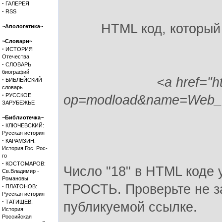
·
ГАЛЕРЕЯ
·
RSS
HTML код, который
~Апологетика~
~Словари~
·
ИСТОРИЯ
Отечества
·
СЛОВАРЬ
биографий
<a href="h
·
БИБЛЕЙСКИЙ
словарь
·
РУССКОЕ
op=modload&name=Web_Li
ЗАРУБЕЖЬЕ
~Библиотечка~
·
КЛЮЧЕВСКИЙ:
Русская история
·
КАРАМЗИН:
История Гос. Рос-
го
·
КОСТОМАРОВ:
Число "18" в HTML коде 
Св.Владимир -
Романовы
ТРОСТЬ. Проверьте не за
·
ПЛАТОНОВ:
Русская история
·
ТАТИЩЕВ:
публикуемой ссылке.
История
Российская