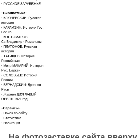
·
РУССКОЕ ЗАРУБЕЖЬЕ
~Библиотечка~
·
КЛЮЧЕВСКИЙ: Русская
история
·
КАРАМЗИН: История Гос.
Рос-го
·
КОСТОМАРОВ:
Св.Владимир - Романовы
·
ПЛАТОНОВ: Русская
история
·
ТАТИЩЕВ: История
Российская
·
Митр.МАКАРИЙ: История
Рус. Церкви
·
СОЛОВЬЕВ: История
России
·
ВЕРНАДСКИЙ: Древняя
Русь
·
Журнал ДВУГЛАВЫЙ
ОРЕЛЪ 1921 год
~Сервисы~
·
Поиск по сайту
·
Статистика
·
Навигация
На фотозаставке сайта вверх