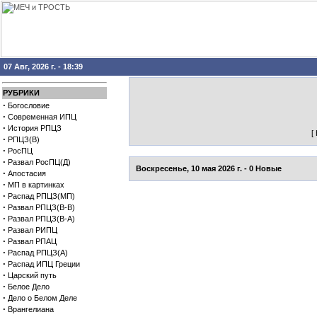
07 Авг, 2026 г. - 18:39
РУБРИКИ
·
Богословие
·
Современная ИПЦ
·
История РПЦЗ
[
·
РПЦЗ(В)
·
РосПЦ
·
Развал РосПЦ(Д)
Воскресенье, 10 мая 2026 г. - 0 Новые
·
Апостасия
·
МП в картинках
·
Распад РПЦЗ(МП)
·
Развал РПЦЗ(В-В)
·
Развал РПЦЗ(В-А)
·
Развал РИПЦ
·
Развал РПАЦ
·
Распад РПЦЗ(А)
·
Распад ИПЦ Греции
·
Царский путь
·
Белое Дело
·
Дело о Белом Деле
·
Врангелиана