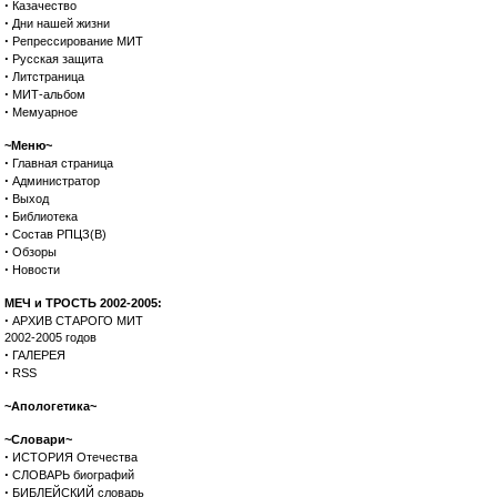
·
Казачество
·
Дни нашей жизни
·
Репрессирование МИТ
·
Русская защита
·
Литстраница
·
МИТ-альбом
·
Мемуарное
~Меню~
·
Главная страница
·
Администратор
·
Выход
·
Библиотека
·
Состав РПЦЗ(В)
·
Обзоры
·
Новости
МЕЧ и ТРОСТЬ 2002-2005:
·
АРХИВ СТАРОГО МИТ
2002-2005 годов
·
ГАЛЕРЕЯ
·
RSS
~Апологетика~
~Словари~
·
ИСТОРИЯ Отечества
·
СЛОВАРЬ биографий
·
БИБЛЕЙСКИЙ словарь