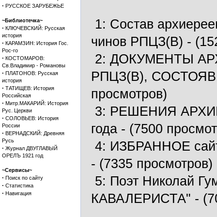
·
РУССКОЕ ЗАРУБЕЖЬЕ
1:
Состав архиерее
~Библиотечка~
·
КЛЮЧЕВСКИЙ: Русская
история
чинов РПЦЗ(В)
- (15
·
КАРАМЗИН: История Гос.
Рос-го
2:
ДОКУМЕНТЫ АР
·
КОСТОМАРОВ:
Св.Владимир - Романовы
·
РПЦЗ(В), СОСТОЯВ
ПЛАТОНОВ: Русская
история
·
ТАТИЩЕВ: История
просмотров)
Российская
·
Митр.МАКАРИЙ: История
3:
РЕШЕНИЯ АРХИЕ
Рус. Церкви
·
СОЛОВЬЕВ: История
года
- (7500 просмот
России
·
ВЕРНАДСКИЙ: Древняя
Русь
4:
ИЗБРАННОЕ сайта
·
Журнал ДВУГЛАВЫЙ
ОРЕЛЪ 1921 год
- (7335 просмотров)
~Сервисы~
·
5:
Поэт Николай Гу
Поиск по сайту
·
Статистика
·
Навигация
КАВАЛЕРИСТА"
- (