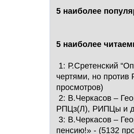
5 наиболее попул
5 наиболее читаем
1:
Р.Сретенский “Оп
чертями, но против
просмотров)
2:
В.Черкасов – Ге
РПЦз(Л), РИПЦы и д
3:
В.Черкасов – Ге
пенсию!»
- (5132 пр