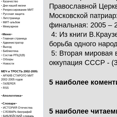
·
Казачество
Православной Церкви
·
Дни нашей жизни
·
Репрессирование МИТ
·
Московской патриарх
Русская защита
·
Литстраница
·
МИТ-альбом
финальная: 2005 – 
·
Мемуарное
4:
Из книги В.Крауз
~Меню~
·
Главная страница
борьба одного наро
·
Администратор
·
Выход
·
Библиотека
5:
Вторая мировая в
·
Состав РПЦЗ(В)
·
Обзоры
оккупация СССР
- (
·
Новости
МЕЧ и ТРОСТЬ 2002-2005:
·
АРХИВ СТАРОГО МИТ
2002-2005 годов
5 наиболее комент
·
ГАЛЕРЕЯ
·
RSS
~Апологетика~
~Словари~
·
ИСТОРИЯ Отечества
5 наиболее читаем
·
СЛОВАРЬ биографий
·
БИБЛЕЙСКИЙ словарь