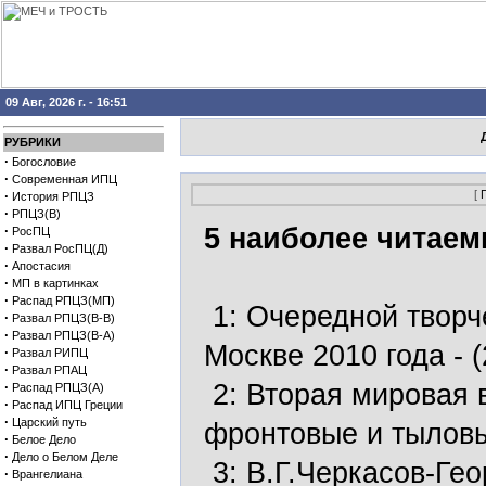
09 Авг, 2026 г. - 16:51
РУБРИКИ
·
Богословие
·
Современная ИПЦ
·
[
История РПЦЗ
·
РПЦЗ(В)
·
5 наиболее читаем
РосПЦ
·
Развал РосПЦ(Д)
·
Апостасия
·
МП в картинках
·
Распад РПЦЗ(МП)
1:
Очередной творч
·
Развал РПЦЗ(В-В)
·
Развал РПЦЗ(В-А)
Москве 2010 года
- 
·
Развал РИПЦ
·
Развал РПАЦ
·
2:
Вторая мировая в
Распад РПЦЗ(А)
·
Распад ИПЦ Греции
·
Царский путь
фронтовые и тылов
·
Белое Дело
·
Дело о Белом Деле
3:
В.Г.Черкасов-Гео
·
Врангелиана