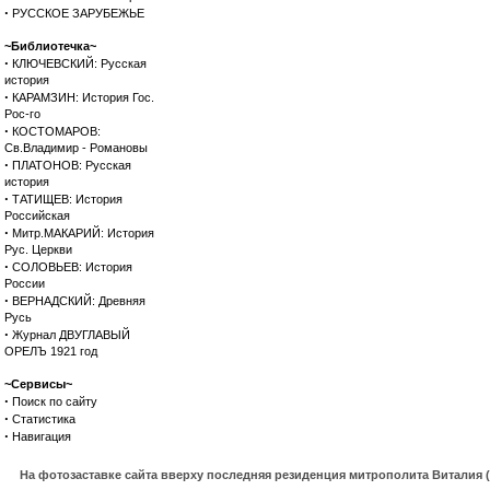
·
РУССКОЕ ЗАРУБЕЖЬЕ
~Библиотечка~
·
КЛЮЧЕВСКИЙ: Русская
история
·
КАРАМЗИН: История Гос.
Рос-го
·
КОСТОМАРОВ:
Св.Владимир - Романовы
·
ПЛАТОНОВ: Русская
история
·
ТАТИЩЕВ: История
Российская
·
Митр.МАКАРИЙ: История
Рус. Церкви
·
СОЛОВЬЕВ: История
России
·
ВЕРНАДСКИЙ: Древняя
Русь
·
Журнал ДВУГЛАВЫЙ
ОРЕЛЪ 1921 год
~Сервисы~
·
Поиск по сайту
·
Статистика
·
Навигация
На фотозаставке сайта вверху последняя резиденция митрополита Виталия 