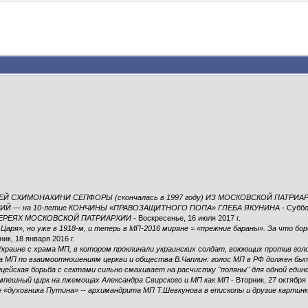
Й СХИМОНАХИНИ СЕПФОРЫ (скончалась в 1997 году) ИЗ МОСКОВСКОЙ ПАТРИА
КИЙ — на 10-летие КОНЧИНЫ «ПРАВОЗАЩИТНОГО ПОПА» ГЛЕБА ЯКУНИНА
- Суббо
ЕРЕЯХ МОСКОВСКОЙ ПАТРИАРХИИ
- Воскресенье, 16 июля 2017 г.
 Царя», но уже в 1918-м, и теперь в МП-2016 миряне = «прежние бараны». За что бор
ик, 18 января 2016 г.
 Украине с храма МП, в котором проклинали украинских солдат, воюющих против гол
ла МП по взаимоотношениям церкви и общества В.Чаплин: голос МП в РФ должен б
ицейская борьба с сектами сильно смахивает на расчистку "поляны" для одной еди
эмпешный цирк на лжемощах Александра Свирского и МП как МП
- Вторник, 27 октября 
«духовника Путина» -- архимандрита МП Т.Шевкунова в епископы и другие картинк