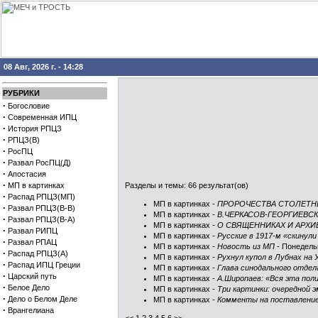
08 Авг, 2026 г. - 14:28
РУБРИКИ
·
Богословие
·
Современная ИПЦ
·
История РПЦЗ
·
РПЦЗ(В)
·
РосПЦ
·
Развал РосПЦ(Д)
·
Апостасия
·
МП в картинках
Разделы и темы: 66 результат(ов)
·
Распад РПЦЗ(МП)
МП в картинках
-
ПРОРОЧЕСТВА СТОЛЕТНЕ
·
Развал РПЦЗ(В-В)
МП в картинках
-
В.ЧЕРКАСОВ-ГЕОРГИЕВС
·
Развал РПЦЗ(В-А)
МП в картинках
-
О СВЯЩЕННИКАХ И АРХИ
·
Развал РИПЦ
МП в картинках
-
Русские в 1917-м «скинули
·
Развал РПАЦ
МП в картинках
-
Новость из МП
- Понедельн
·
Распад РПЦЗ(А)
МП в картинках
-
Рухнул купол в Лубнах на
·
Распад ИПЦ Греции
МП в картинках
-
Глава синодального отде
·
Царский путь
МП в картинках
-
А.Широпаев: «Вся эта пол
·
Белое Дело
МП в картинках
-
Три картинки: очередной 
·
Дело о Белом Деле
МП в картинках
-
Комменты на поставление 
·
Врангелиана