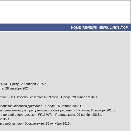
HOME
::
REVIEWS
::
NEWS
::
LINKS
::
TOP
РХИИ
- Среда, 29 января 2025 г.
та, 28 декабря 2024 г.
олись? Из "Красной газеты" 1918 года
- Среда, 20 января 2016 г.
оворезов красного Донбасса
- Среда, 25 ноября 2015 г.
ыть определяющим при принятии любых решений
- Пятница, 13 ноября 2015 г.
нственной супер-секты – РПЦ МП»
- Понедельник, 09 ноября 2015 г.
2015 г.
и с подписями
- Воскресенье, 25 октября 2015 г.