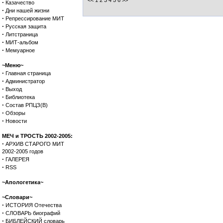
<< 1
2
3
4
5
6
>>
·
Казачество
·
Дни нашей жизни
·
Репрессирование МИТ
·
Русская защита
·
Литстраница
·
МИТ-альбом
·
Мемуарное
~Меню~
·
Главная страница
·
Администратор
·
Выход
·
Библиотека
·
Состав РПЦЗ(В)
·
Обзоры
·
Новости
МЕЧ и ТРОСТЬ 2002-2005:
·
АРХИВ СТАРОГО МИТ
2002-2005 годов
·
ГАЛЕРЕЯ
·
RSS
~Апологетика~
~Словари~
·
ИСТОРИЯ Отечества
·
СЛОВАРЬ биографий
·
БИБЛЕЙСКИЙ словарь