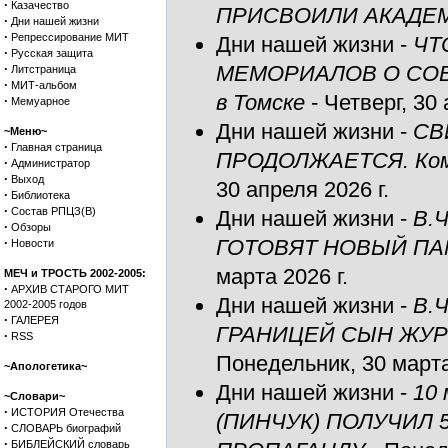
·
Казачество
ПРИСВОИЛИ АКАДЕ
·
Дни нашей жизни
·
Репрессирование МИТ
Дни нашей жизни
-
ЧТ
·
Русская защита
·
МЕМОРИАЛОВ О СОВ
Литстраница
·
МИТ-альбом
в Томске
- Четверг, 30 
·
Мемуарное
Дни нашей жизни
-
СВ
~Меню~
·
Главная страница
ПРОДОЛЖАЕТСЯ. Комм
·
Администратор
·
Выход
30 апреля 2026 г.
·
Библиотека
·
Состав РПЦЗ(В)
Дни нашей жизни
-
В.
·
Обзоры
·
ГОТОВЯТ НОВЫЙ ПА
Новости
марта 2026 г.
МЕЧ и ТРОСТЬ 2002-2005:
·
АРХИВ СТАРОГО МИТ
Дни нашей жизни
-
В.
2002-2005 годов
·
ГАЛЕРЕЯ
ГРАНИЦЕЙ СЫН ЖУР
·
RSS
Понедельник, 30 марта
~Апологетика~
Дни нашей жизни
-
10
~Словари~
·
ИСТОРИЯ Отечества
(ПИНЧУК) ПОЛУЧИЛ 
·
СЛОВАРЬ биографий
·
БИБЛЕЙСКИЙ словарь