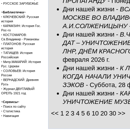
ПРОПАГАНДУ
- Понед
·
РУССКОЕ ЗАРУБЕЖЬЕ
Дни нашей жизни
-
ВС
~Библиотечка~
МОСКВЕ ВО ВЛАДИВ
·
КЛЮЧЕВСКИЙ: Русская
история
А.И.СОЛЖЕНИЦЫНУ
·
КАРАМЗИН: История Гос.
Рос-го
Дни нашей жизни
-
В.
·
КОСТОМАРОВ:
Св.Владимир - Романовы
ДАТ – УНИЧТОЖЕНИ
·
ПЛАТОНОВ: Русская
история
ЛНР, ДНЁМ КРАСНО
·
ТАТИЩЕВ: История
Российская
февраля 2026 г.
·
Митр.МАКАРИЙ: История
Рус. Церкви
Дни нашей жизни
-
К 
·
СОЛОВЬЕВ: История
КОГДА НАЧАЛИ УНИ
России
·
ВЕРНАДСКИЙ: Древняя
ЗЭКОВ
- Суббота, 28 
Русь
·
Журнал ДВУГЛАВЫЙ
Дни нашей жизни
-
КА
ОРЕЛЪ 1921 год
УНИЧТОЖЕНИЕ МУЗЕ
~Сервисы~
·
Поиск по сайту
·
Статистика
<< 1
2
3
4
5
6
10
20
30
>>
·
Навигация