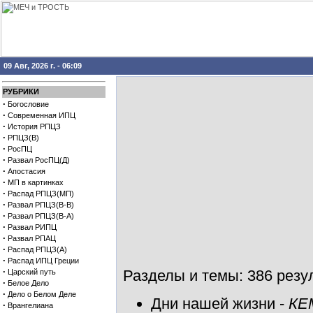
09 Авг, 2026 г. - 06:09
РУБРИКИ
·
Богословие
·
Современная ИПЦ
·
История РПЦЗ
·
РПЦЗ(В)
·
РосПЦ
·
Развал РосПЦ(Д)
·
Апостасия
·
МП в картинках
·
Распад РПЦЗ(МП)
·
Развал РПЦЗ(В-В)
·
Развал РПЦЗ(В-А)
·
Развал РИПЦ
·
Развал РПАЦ
·
Распад РПЦЗ(А)
·
Распад ИПЦ Греции
·
Разделы и темы: 386 резул
Царский путь
·
Белое Дело
·
Дело о Белом Деле
Дни нашей жизни
-
КЕ
·
Врангелиана