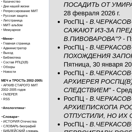
·
Казачество
ПОСАДИТЬ ОТ УМИР
·
Дни нашей жизни
·
Репрессирование МИТ
28 февраля 2026 г.
·
Русская защита
·
РосПЦ
-
В.ЧЕРКАСОВ
Литстраница
·
МИТ-альбом
САЖАЮТ ИЗ-ЗА ПР
·
Мемуарное
В.ПИВОВАРОВА"?
- П
~Меню~
·
Главная страница
РосПЦ
-
В.ЧЕРКАСОВ
·
Администратор
·
Выход
ПОХОЖДЕНИЯ ЗАПО
·
Библиотека
·
Состав РПЦЗ(В)
Пятница, 30 января 202
·
Обзоры
·
РосПЦ
-
В.ЧЕРКАСОВ
Новости
АРХИЕРЕЯ РОСПЦ(В
МЕЧ и ТРОСТЬ 2002-2005:
·
АРХИВ СТАРОГО МИТ
СЛЕДСТВИЕМ"
- Сред
2002-2005 годов
·
ГАЛЕРЕЯ
РосПЦ
-
В.ЧЕРКАСОВ
·
RSS
АРХИЕПИСКОПА РОСП
~Апологетика~
ОТПУСТИЛИ, НО ИХ 
~Словари~
·
ИСТОРИЯ Отечества
РосПЦ
-
В.ЧЕРКАСОВ
·
СЛОВАРЬ биографий
·
БИБЛЕЙСКИЙ словарь