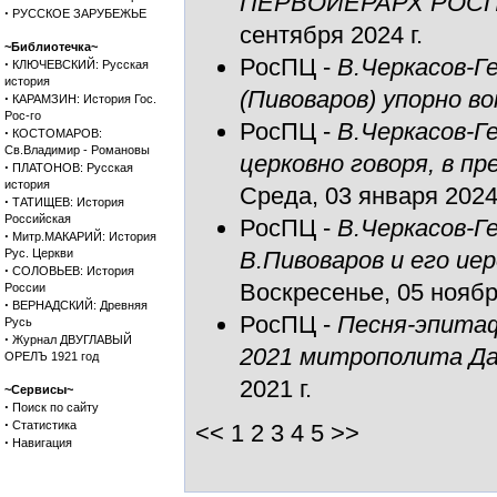
ПЕРВОИЕРАРХ РОСПЦ
·
РУССКОЕ ЗАРУБЕЖЬЕ
сентября 2024 г.
~Библиотечка~
РосПЦ
-
В.Черкасов-Г
·
КЛЮЧЕВСКИЙ: Русская
история
(Пивоваров) упорно в
·
КАРАМЗИН: История Гос.
Рос-го
РосПЦ
-
В.Черкасов-Г
·
КОСТОМАРОВ:
Св.Владимир - Романовы
церковно говоря, в п
·
ПЛАТОНОВ: Русская
история
Среда, 03 января 2024 
·
ТАТИЩЕВ: История
Российская
РосПЦ
-
В.Черкасов-Г
·
Митр.МАКАРИЙ: История
Рус. Церкви
В.Пивоваров и его ие
·
СОЛОВЬЕВ: История
Воскресенье, 05 ноября
России
·
ВЕРНАДСКИЙ: Древняя
РосПЦ
-
Песня-эпитаф
Русь
·
Журнал ДВУГЛАВЫЙ
2021 митрополита Да
ОРЕЛЪ 1921 год
2021 г.
~Сервисы~
·
Поиск по сайту
·
Статистика
<< 1
2
3
4
5
>>
·
Навигация