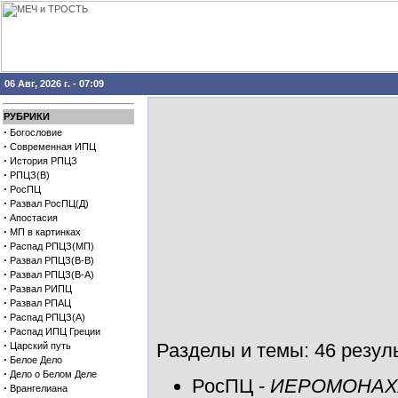
06 Авг, 2026 г. - 07:09
РУБРИКИ
·
Богословие
·
Современная ИПЦ
·
История РПЦЗ
·
РПЦЗ(В)
·
РосПЦ
·
Развал РосПЦ(Д)
·
Апостасия
·
МП в картинках
·
Распад РПЦЗ(МП)
·
Развал РПЦЗ(В-В)
·
Развал РПЦЗ(В-А)
·
Развал РИПЦ
·
Развал РПАЦ
·
Распад РПЦЗ(А)
·
Распад ИПЦ Греции
·
Разделы и темы: 46 резуль
Царский путь
·
Белое Дело
·
Дело о Белом Деле
РосПЦ
-
ИЕРОМОНАХ
·
Врангелиана