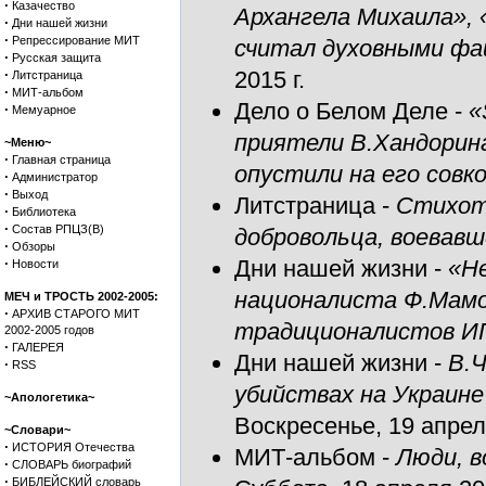
·
Казачество
Архангела Михаила», «
·
Дни нашей жизни
·
Репрессирование МИТ
считал духовными фа
·
Русская защита
·
2015 г.
Литстраница
·
МИТ-альбом
Дело о Белом Деле
-
«
·
Мемуарное
приятели В.Хандорина
~Меню~
·
Главная страница
опустили на его совко
·
Администратор
·
Выход
Литстраница
-
Стихотв
·
Библиотека
·
Состав РПЦЗ(В)
добровольца, воевавш
·
Обзоры
·
Дни нашей жизни
-
«Не
Новости
националиста Ф.Мамо
МЕЧ и ТРОСТЬ 2002-2005:
·
АРХИВ СТАРОГО МИТ
традиционалистов И
2002-2005 годов
·
ГАЛЕРЕЯ
Дни нашей жизни
-
В.Ч
·
RSS
убийствах на Украине
~Апологетика~
Воскресенье, 19 апреля
~Словари~
·
ИСТОРИЯ Отечества
МИТ-альбом
-
Люди, в
·
СЛОВАРЬ биографий
·
БИБЛЕЙСКИЙ словарь