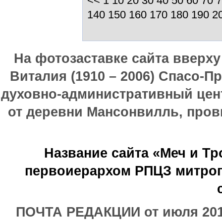
<<
1
10
20
30
40
50
60
70
7
140
150
160
170
180
190
2
На фотозаставке сайта вверх
Виталия (1910 – 2006) Спасо-П
духовно-административный цен
от деревни Мансонвилль, прови
Название сайта «Меч и Т
первоиерархом РПЦЗ митроп
ПОЧТА РЕДАКЦИИ от июля 2017