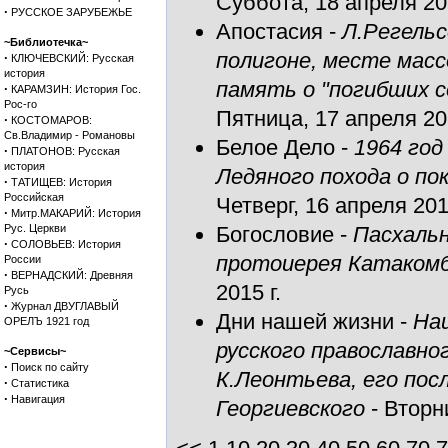
Суббота, 18 апреля 201
·
РУССКОЕ ЗАРУБЕЖЬЕ
Апостасия
-
Л.Регель
~Библиотечка~
полигоне, месте масс
·
КЛЮЧЕВСКИЙ: Русская
история
память о "погибших с
·
КАРАМЗИН: История Гос.
Рос-го
Пятница, 17 апреля 201
·
КОСТОМАРОВ:
Св.Владимир - Романовы
Белое Дело
-
1964 год
·
ПЛАТОНОВ: Русская
история
Ледяного похода о пок
·
ТАТИЩЕВ: История
Российская
Четверг, 16 апреля 2015
·
Митр.МАКАРИЙ: История
Рус. Церкви
Богословие
-
Пасхальн
·
СОЛОВЬЕВ: История
протоиерея Катакомб
России
·
ВЕРНАДСКИЙ: Древняя
2015 г.
Русь
·
Журнал ДВУГЛАВЫЙ
Дни нашей жизни
-
На
ОРЕЛЪ 1921 год
русского православно
~Сервисы~
·
Поиск по сайту
К.Леонтьева, его пос
·
Статистика
·
Навигация
Георгиевского
- Вторни