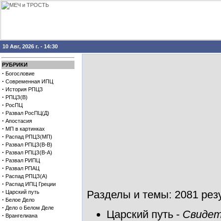
10 Авг, 2026 г. - 14:30
РУБРИКИ
·
Богословие
·
Современная ИПЦ
·
История РПЦЗ
·
РПЦЗ(В)
·
РосПЦ
·
Развал РосПЦ(Д)
·
Апостасия
·
МП в картинках
·
Распад РПЦЗ(МП)
·
Развал РПЦЗ(В-В)
·
Развал РПЦЗ(В-А)
·
Развал РИПЦ
·
Развал РПАЦ
·
Распад РПЦЗ(А)
·
Распад ИПЦ Греции
·
Разделы и темы: 2081 резу
Царский путь
·
Белое Дело
·
Дело о Белом Деле
Царский путь
-
Свидет
·
Врангелиана