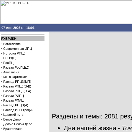
07 Авг, 2026 г. - 18:01
РУБРИКИ
·
Богословие
·
Современная ИПЦ
·
История РПЦЗ
·
РПЦЗ(В)
·
РосПЦ
·
Развал РосПЦ(Д)
·
Апостасия
·
МП в картинках
·
Распад РПЦЗ(МП)
·
Развал РПЦЗ(В-В)
·
Развал РПЦЗ(В-А)
·
Развал РИПЦ
·
Развал РПАЦ
·
Распад РПЦЗ(А)
·
Распад ИПЦ Греции
·
Разделы и темы: 2081 резу
Царский путь
·
Белое Дело
·
Дело о Белом Деле
Дни нашей жизни
-
Точ
·
Врангелиана