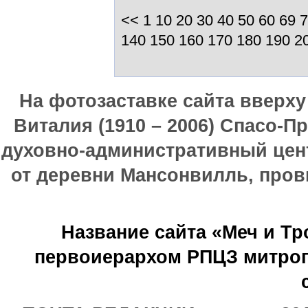
<<
1
10
20
30
40
50
60
69
7
140
150
160
170
180
190
2
На фотозаставке сайта вверх
Виталия (1910 – 2006) Спасо-П
духовно-административный цен
от деревни Мансонвилль, прови
Название сайта «Меч и Т
первоиерархом РПЦЗ митроп