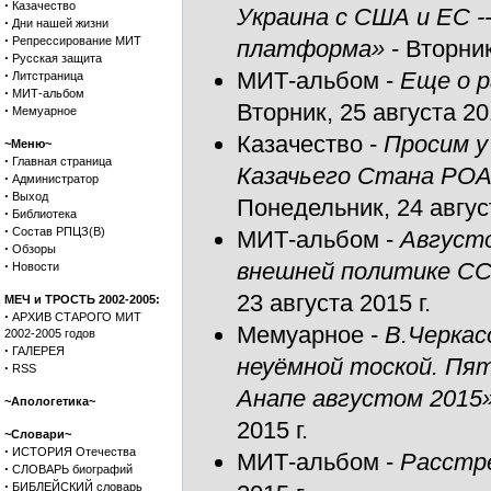
·
Казачество
Украина с США и ЕС 
·
Дни нашей жизни
·
Репрессирование МИТ
платформа»
- Вторник
·
Русская защита
·
МИТ-альбом
-
Еще о р
Литстраница
·
МИТ-альбом
Вторник, 25 августа 201
·
Мемуарное
Казачество
-
Просим у
~Меню~
·
Главная страница
Казачьего Стана РОА
·
Администратор
·
Выход
Понедельник, 24 август
·
Библиотека
·
Состав РПЦЗ(В)
МИТ-альбом
-
Августо
·
Обзоры
·
внешней политике ССС
Новости
23 августа 2015 г.
МЕЧ и ТРОСТЬ 2002-2005:
·
АРХИВ СТАРОГО МИТ
Мемуарное
-
В.Черкас
2002-2005 годов
·
ГАЛЕРЕЯ
неуёмной тоской. Пят
·
RSS
Анапе августом 201
~Апологетика~
2015 г.
~Словари~
·
ИСТОРИЯ Отечества
МИТ-альбом
-
Расстре
·
СЛОВАРЬ биографий
·
БИБЛЕЙСКИЙ словарь