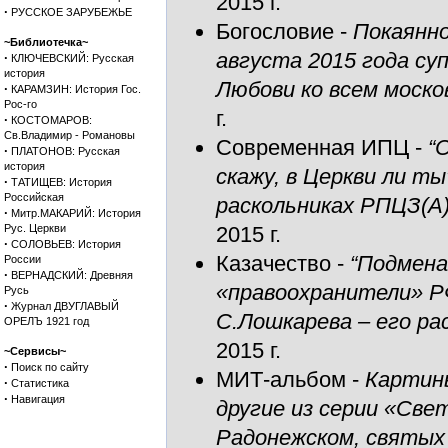
2015 г.
·
РУССКОЕ ЗАРУБЕЖЬЕ
Богословие
-
Покаянно
~Библиотечка~
августа 2015 года су
·
КЛЮЧЕВСКИЙ: Русская
история
Любови ко всем моск
·
КАРАМЗИН: История Гос.
Рос-го
г.
·
КОСТОМАРОВ:
Св.Владимир - Романовы
Современная ИПЦ
-
“
·
ПЛАТОНОВ: Русская
история
скажу, в Церкви ли т
·
ТАТИЩЕВ: История
Российская
раскольниках РПЦЗ(А
·
Митр.МАКАРИЙ: История
Рус. Церкви
2015 г.
·
СОЛОВЬЕВ: История
Казачество
-
“Подмена
России
·
ВЕРНАДСКИЙ: Древняя
«правоохранители» Р
Русь
·
Журнал ДВУГЛАВЫЙ
С.Лошкарева – его ра
ОРЕЛЪ 1921 год
2015 г.
~Сервисы~
·
Поиск по сайту
МИТ-альбом
-
Картины
·
Статистика
·
Навигация
другие из серии «Све
Радонежском, святых