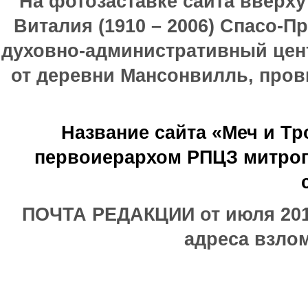
На фотозаставке сайта вверх
Виталия (1910 – 2006) Спасо-П
духовно-административный цен
от деревни Мансонвилль, прови
Название сайта «Меч и Т
первоиерархом РПЦЗ митроп
ПОЧТА РЕДАКЦИИ от июля 2017
адреса взлом