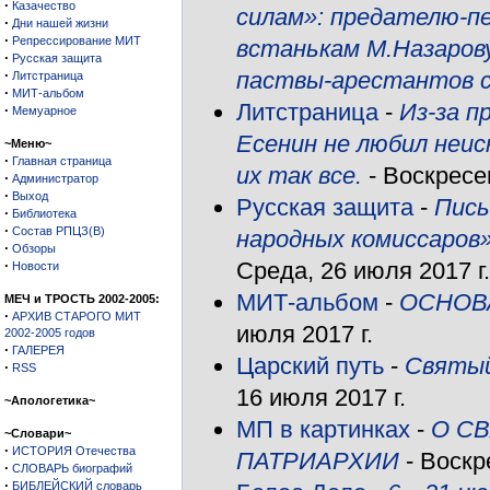
·
Казачество
силам»: предателю-пе
·
Дни нашей жизни
·
Репрессирование МИТ
встанькам М.Назарову
·
Русская защита
·
паствы-арестантов 
Литстраница
·
МИТ-альбом
Литстраница
-
Из-за п
·
Мемуарное
Есенин не любил неис
~Меню~
·
Главная страница
их так все.
- Воскресен
·
Администратор
·
Выход
Русская защита
-
Пись
·
Библиотека
·
Состав РПЦЗ(В)
народных комиссаров»
·
Обзоры
·
Среда, 26 июля 2017 г.
Новости
МИТ-альбом
-
ОСНОВ
МЕЧ и ТРОСТЬ 2002-2005:
·
АРХИВ СТАРОГО МИТ
июля 2017 г.
2002-2005 годов
·
ГАЛЕРЕЯ
Царский путь
-
Святый
·
RSS
16 июля 2017 г.
~Апологетика~
МП в картинках
-
О С
~Словари~
·
ИСТОРИЯ Отечества
ПАТРИАРХИИ
- Воскр
·
СЛОВАРЬ биографий
·
БИБЛЕЙСКИЙ словарь