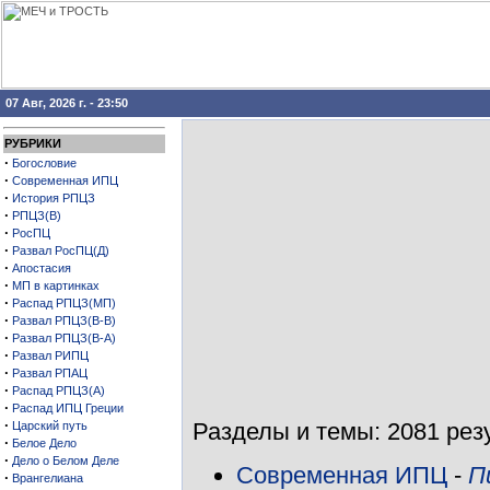
07 Авг, 2026 г. - 23:50
РУБРИКИ
·
Богословие
·
Современная ИПЦ
·
История РПЦЗ
·
РПЦЗ(В)
·
РосПЦ
·
Развал РосПЦ(Д)
·
Апостасия
·
МП в картинках
·
Распад РПЦЗ(МП)
·
Развал РПЦЗ(В-В)
·
Развал РПЦЗ(В-А)
·
Развал РИПЦ
·
Развал РПАЦ
·
Распад РПЦЗ(А)
·
Распад ИПЦ Греции
·
Разделы и темы: 2081 резу
Царский путь
·
Белое Дело
·
Дело о Белом Деле
Современная ИПЦ
-
П
·
Врангелиана