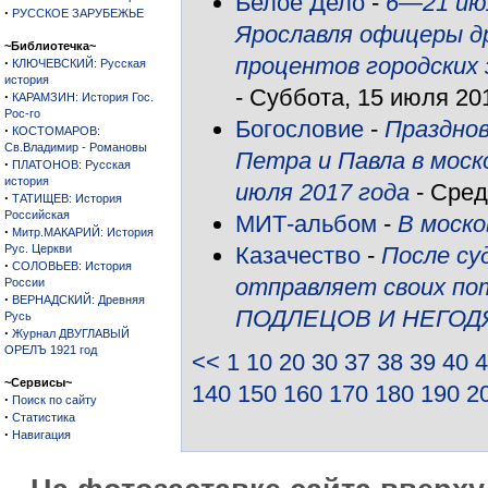
Белое Дело
-
6—21 июл
·
РУССКОЕ ЗАРУБЕЖЬЕ
Ярославля офицеры др
~Библиотечка~
процентов городски
·
КЛЮЧЕВСКИЙ: Русская
история
- Суббота, 15 июля 201
·
КАРАМЗИН: История Гос.
Рос-го
Богословие
-
Праздно
·
КОСТОМАРОВ:
Св.Владимир - Романовы
Петра и Павла в мос
·
ПЛАТОНОВ: Русская
история
июля 2017 года
- Сред
·
ТАТИЩЕВ: История
Российская
МИТ-альбом
-
В моск
·
Митр.МАКАРИЙ: История
Рус. Церкви
Казачество
-
После су
·
СОЛОВЬЕВ: История
отправляет своих по
России
·
ВЕРНАДСКИЙ: Древняя
ПОДЛЕЦОВ И НЕГОД
Русь
·
Журнал ДВУГЛАВЫЙ
ОРЕЛЪ 1921 год
<<
1
10
20
30
37
38
39
40
4
~Сервисы~
140
150
160
170
180
190
2
·
Поиск по сайту
·
Статистика
·
Навигация