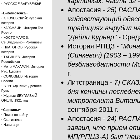
картинках: Часть 32
-
·
РУССКОЕ ЗАРУБЕЖЬЕ
Апостасия
-
25) РАCП
~Библиотечка~
жидовствующий одесс
·
КЛЮЧЕВСКИЙ: Русская
история
традициях вырубил на
·
КАРАМЗИН: История Гос.
Рос-го
"Дейли Курьер"
- Среда
·
КОСТОМАРОВ:
Св.Владимир - Романовы
История РПЦЗ
-
"Мона
·
ПЛАТОНОВ: Русская
история
(Синкевич) (1903 – 19
·
ТАТИЩЕВ: История
Российская
безблагодатности Мо
·
Митр.МАКАРИЙ: История
Рус. Церкви
г.
·
СОЛОВЬЕВ: История
Литстраница
-
7) СКА
России
·
ВЕРНАДСКИЙ: Древняя
дня кончины последн
Русь
·
Журнал ДВУГЛАВЫЙ
митрополита Виталия
ОРЕЛЪ 1921 год
сентября 2011 г.
~Сервисы~
·
Поиск по сайту
Апостасия
-
24) РАCПА
·
Статистика
·
Навигация
заявил, что прием е
МП(РПЦЗ-А) был "неи