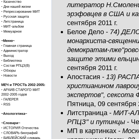
·
Казачество
литератор Н.Смоленц
·
Дни нашей жизни
·
Репрессирование МИТ
эрэфовцев в США и ка
·
Русская защита
·
сентября 2011 г.
Литстраница
·
МИТ-альбом
Белое Дело
-
74) ДЕЛ
·
Мемуарное
монархиста-священни
~Меню~
·
Главная страница
демократам-лже"ровсо
·
Администратор
·
Выход
защите этими ельцин
·
Библиотека
·
Состав РПЦЗ(В)
сентября 2011 г.
·
Обзоры
·
Апостасия
-
13) РАСП
Новости
христианином лаврои
МЕЧ и ТРОСТЬ 2002-2005:
·
АРХИВ СТАРОГО МИТ
экспертов", сексота
2002-2005 годов
·
ГАЛЕРЕЯ
Пятница, 09 сентября 2
·
RSS
Литстраница
-
МИТ-АЛ
~Апологетика~
РПЦЗ" и путинцы
- Че
~Словари~
·
ИСТОРИЯ Отечества
МП в картинках
-
Моск
·
СЛОВАРЬ биографий
·
БИБЛЕЙСКИЙ словарь