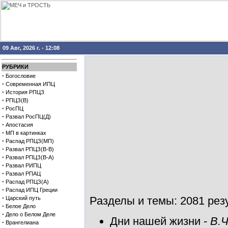
09 Авг, 2026 г. - 12:08
РУБРИКИ
·
Богословие
·
Современная ИПЦ
·
История РПЦЗ
·
РПЦЗ(В)
·
РосПЦ
·
Развал РосПЦ(Д)
·
Апостасия
·
МП в картинках
·
Распад РПЦЗ(МП)
·
Развал РПЦЗ(В-В)
·
Развал РПЦЗ(В-А)
·
Развал РИПЦ
·
Развал РПАЦ
·
Распад РПЦЗ(А)
·
Распад ИПЦ Греции
·
Разделы и темы: 2081 резу
Царский путь
·
Белое Дело
·
Дело о Белом Деле
Дни нашей жизни
-
В.Ч
·
Врангелиана