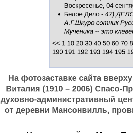
Воскресенье, 04 сентяб
Белое Дело
-
47) ДЕЛ
А.Г.Шкуро сотник Рус
Мученика -- это клев
<<
1
10
20
30
40
50
60
70
8
190
191
192
193
194
195
1
На фотозаставке сайта вверх
Виталия (1910 – 2006) Спасо-П
духовно-административный цен
от деревни Мансонвилль, прови