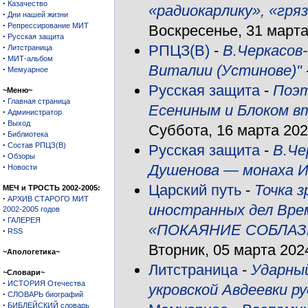
·
Казачество
«радиокарлику», «гряз
·
Дни нашей жизни
·
Репрессирование МИТ
Воскресенье, 31 марта 
·
Русская защита
·
РПЦЗ(В)
-
В.Черкасов
Литстраница
·
МИТ-альбом
Виталии (Устинове)"
·
Мемуарное
Русская защита
-
Поэт
~Меню~
·
Главная страница
Есениным и Блоком в
·
Администратор
·
Выход
Суббота, 16 марта 2024
·
Библиотека
·
Состав РПЦЗ(В)
Русская защита
-
В.Че
·
Обзоры
·
Душенова — монаха И
Новости
Царский путь
-
Точка 
МЕЧ и ТРОСТЬ 2002-2005:
·
АРХИВ СТАРОГО МИТ
иностранных дел Вре
2002-2005 годов
·
ГАЛЕРЕЯ
«ПОКАЯНИЕ СОБЛАЗ
·
RSS
Вторник, 05 марта 2024
~Апологетика~
Литстраница
-
Ударны
~Словари~
·
ИСТОРИЯ Отечества
укровской Авдеевки р
·
СЛОВАРЬ биографий
·
БИБЛЕЙСКИЙ словарь