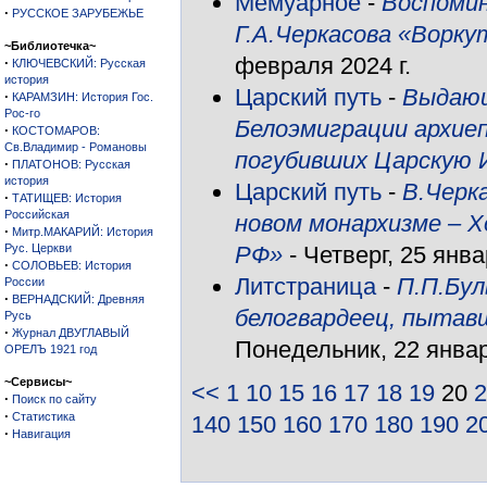
Мемуарное
-
Воспомин
·
РУССКОЕ ЗАРУБЕЖЬЕ
Г.А.Черкасова «Ворк
~Библиотечка~
февраля 2024 г.
·
КЛЮЧЕВСКИЙ: Русская
история
Царский путь
-
Выдающ
·
КАРАМЗИН: История Гос.
Рос-го
Белоэмиграции архиеп
·
КОСТОМАРОВ:
Св.Владимир - Романовы
погубивших Царскую
·
ПЛАТОНОВ: Русская
история
Царский путь
-
В.Черк
·
ТАТИЩЕВ: История
Российская
новом монархизме – Х
·
Митр.МАКАРИЙ: История
Рус. Церкви
РФ»
- Четверг, 25 янва
·
СОЛОВЬЕВ: История
Литстраница
-
П.П.Бул
России
·
ВЕРНАДСКИЙ: Древняя
белогвардеец, пытав
Русь
·
Журнал ДВУГЛАВЫЙ
Понедельник, 22 январ
ОРЕЛЪ 1921 год
~Сервисы~
<<
1
10
15
16
17
18
19
20
2
·
Поиск по сайту
·
Статистика
140
150
160
170
180
190
2
·
Навигация