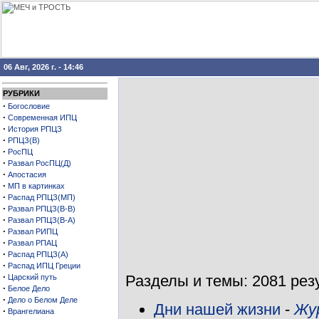
06 Авг, 2026 г. - 14:46
РУБРИКИ
·
Богословие
·
Современная ИПЦ
·
История РПЦЗ
·
РПЦЗ(В)
·
РосПЦ
·
Развал РосПЦ(Д)
·
Апостасия
·
МП в картинках
·
Распад РПЦЗ(МП)
·
Развал РПЦЗ(В-В)
·
Развал РПЦЗ(В-А)
·
Развал РИПЦ
·
Развал РПАЦ
·
Распад РПЦЗ(А)
·
Распад ИПЦ Греции
·
Разделы и темы: 2081 резу
Царский путь
·
Белое Дело
·
Дело о Белом Деле
Дни нашей жизни
-
Жур
·
Врангелиана