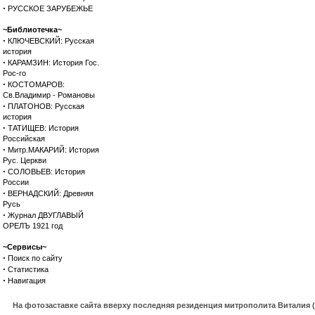
·
РУССКОЕ ЗАРУБЕЖЬЕ
~Библиотечка~
·
КЛЮЧЕВСКИЙ: Русская
история
·
КАРАМЗИН: История Гос.
Рос-го
·
КОСТОМАРОВ:
Св.Владимир - Романовы
·
ПЛАТОНОВ: Русская
история
·
ТАТИЩЕВ: История
Российская
·
Митр.МАКАРИЙ: История
Рус. Церкви
·
СОЛОВЬЕВ: История
России
·
ВЕРНАДСКИЙ: Древняя
Русь
·
Журнал ДВУГЛАВЫЙ
ОРЕЛЪ 1921 год
~Сервисы~
·
Поиск по сайту
·
Статистика
·
Навигация
На фотозаставке сайта вверху последняя резиденция митрополита Виталия 