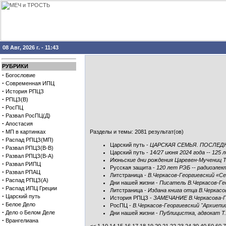
08 Авг, 2026 г. - 11:43
РУБРИКИ
·
Богословие
·
Современная ИПЦ
·
История РПЦЗ
·
РПЦЗ(В)
·
РосПЦ
·
Развал РосПЦ(Д)
·
Апостасия
·
МП в картинках
Разделы и темы: 2081 результат(ов)
·
Распад РПЦЗ(МП)
Царский путь
-
ЦАРСКАЯ СЕМЬЯ. ПОСЛЕДН
·
Развал РПЦЗ(В-В)
Царский путь
-
14/27 июня 2024 года -- 12
·
Развал РПЦЗ(В-А)
Июньские дни рождения Царевен-Мучениц 
·
Развал РИПЦ
Русская защита
-
120 лет РЭБ -- радиоэлек
·
Развал РПАЦ
Литстраница
-
В.Черкасов-Георгиевский «Се
·
Распад РПЦЗ(А)
Дни нашей жизни
-
Писатель В.Черкасов-Г
·
Распад ИПЦ Греции
Литстраница
-
Издана книга отца В.Черкас
·
Царский путь
История РПЦЗ
-
ЗАМЕЧАНИЕ В.Черкасова-Г
·
Белое Дело
РосПЦ
-
В.Черкасов-Георгиевский "Архиепи
·
Дело о Белом Деле
Дни нашей жизни
-
Публицистка, адвокат Т
·
Врангелиана