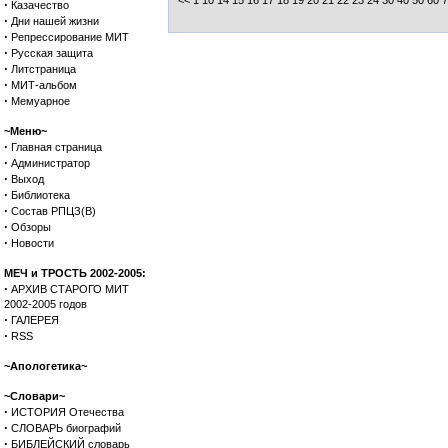
<<
1
10
14
15
16
17
18
19
20
21
22
23
24
30
40
50
60
7
·
Казачество
·
Дни нашей жизни
·
Репрессирование МИТ
·
Русская защита
·
Литстраница
·
МИТ-альбом
·
Мемуарное
~Меню~
·
Главная страница
·
Администратор
·
Выход
·
Библиотека
·
Состав РПЦЗ(В)
·
Обзоры
·
Новости
МЕЧ и ТРОСТЬ 2002-2005:
·
АРХИВ СТАРОГО МИТ
2002-2005 годов
·
ГАЛЕРЕЯ
·
RSS
~Апологетика~
~Словари~
·
ИСТОРИЯ Отечества
·
СЛОВАРЬ биографий
·
БИБЛЕЙСКИЙ словарь