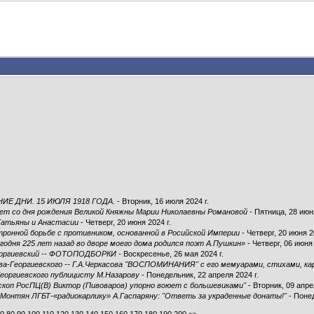
ИЕ ДНИ. 15 ИЮЛЯ 1918 ГОДА.
- Вторник, 16 июля 2024 г.
5 лет со дня рождения Великой Княжны Марии Николаевны Романовой
- Пятница, 28 июня
Татьяны и Анастасии
- Четверг, 20 июня 2024 г.
тронной борьбе с противником, основанной в Росийской Империи
- Четверг, 20 июня 2
годня 225 лет назад во дворе моего дома родился поэт А.Пушкин»
- Четверг, 06 июня 
еоргиевский -- ФОТОПОДБОРКИ
- Воскресенье, 26 мая 2024 г.
ова-Георгиевского -- Г.А.Черкасова "ВОСПОМИНАНИЯ" с его мемуарами, стихами, к
еоргиевского публицисту М.Назарову
- Понедельник, 22 апреля 2024 г.
скоп РосПЦ(В) Виктор (Пивоваров) упорно воюет с большевиками"
- Вторник, 09 апре
.Монтян ЛГБТ-«радиокарлику» А.Гаспаряну: "Ответь за украденные донаты!"
- Понед