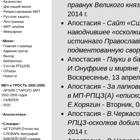
·
Казачество
правнук Великого княз
·
Дни нашей жизни
·
Репрессирование МИТ
2014 г.
·
Русская защита
·
Апостасия
-
Сайт «Сил
Литстраница
·
МИТ-альбом
наводнившее «осколки
·
Мемуарное
истиннаго Православі
~Меню~
·
Главная страница
подментованную свор
·
Администратор
·
Выход
Апостасия
-
Пауки в б
·
Библиотека
·
Состав РПЦЗ(В)
И.Онуфриев и миряне
·
Обзоры
·
Воскресенье, 13 апреля
Новости
Апостасия
-
За лапков
МЕЧ и ТРОСТЬ 2002-2005:
·
АРХИВ СТАРОГО МИТ
в МП-РПЦЗ(А) «еписко
2002-2005 годов
·
ГАЛЕРЕЯ
Е.Корягин
- Вторник, 0
·
RSS
Апостасия
-
В.Черкасо
~Апологетика~
РПЦЗ-осколков добили
~Словари~
·
ИСТОРИЯ Отечества
2014 г.
·
СЛОВАРЬ биографий
·
БИБЛЕЙСКИЙ словарь