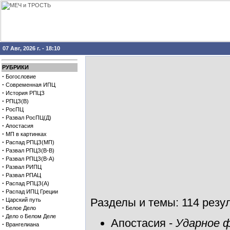
07 Авг, 2026 г. - 18:10
РУБРИКИ
·
Богословие
·
Современная ИПЦ
·
История РПЦЗ
·
РПЦЗ(В)
·
РосПЦ
·
Развал РосПЦ(Д)
·
Апостасия
·
МП в картинках
·
Распад РПЦЗ(МП)
·
Развал РПЦЗ(В-В)
·
Развал РПЦЗ(В-А)
·
Развал РИПЦ
·
Развал РПАЦ
·
Распад РПЦЗ(А)
·
Распад ИПЦ Греции
·
Разделы и темы: 114 резул
Царский путь
·
Белое Дело
·
Дело о Белом Деле
Апостасия
-
Ударное 
·
Врангелиана