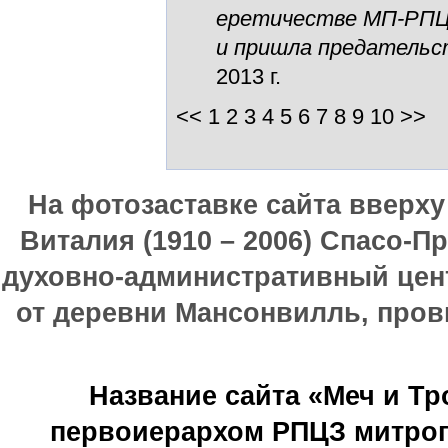
еретичестве МП-РПЦ
и пришла предательс
2013 г.
<<
1
2
3
4
5
6
7
8
9
10
>>
На фотозаставке сайта вверх
Виталия (1910 – 2006) Спасо-П
духовно-административный цен
от деревни Мансонвилль, прови
Название сайта «Меч и Т
первоиерархом РПЦЗ митроп