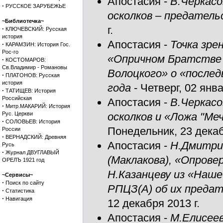
Апостасия
-
В.Черкасо
·
РУССКОЕ ЗАРУБЕЖЬЕ
осколков – предател
~Библиотечка~
г.
·
КЛЮЧЕВСКИЙ: Русская
история
Апостасия
-
Точка зре
·
КАРАМЗИН: История Гос.
Рос-го
«Опричном Братстве 
·
КОСТОМАРОВ:
Св.Владимир - Романовы
Волоцкого» о «послед
·
ПЛАТОНОВ: Русская
история
года
- Четверг, 02 янва
·
ТАТИЩЕВ: История
Российская
Апостасия
-
В.Черкасо
·
Митр.МАКАРИЙ: История
Рус. Церкви
осколков и «Ложа "Ме
·
СОЛОВЬЕВ: История
Понедельник, 23 декаб
России
·
ВЕРНАДСКИЙ: Древняя
Апостасия
-
Н.Дмитри
Русь
·
Журнал ДВУГЛАВЫЙ
(Маклакова), «Опрове
ОРЕЛЪ 1921 год
Н.Казанцеву из «Наше
~Сервисы~
·
Поиск по сайту
РПЦЗ(А) об их преда
·
Статистика
·
Навигация
12 декабря 2013 г.
Апостасия
-
М.Елисеев