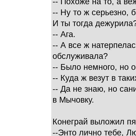
-- Похоже на то, а в
-- Ну то ж серьезно, 
И ты тогда дежурила
-- Ага.
-- А все ж натерпелас
обслуживала?
-- Было немного, но о
-- Куда ж везут в так
-- Да не знаю, но са
в Мычовку.
Конеграй выложил пя
--Энто лично тебе, Л