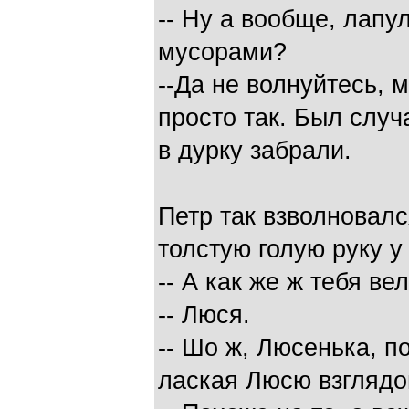
-- Ну а вообще, лапул
мусорами?
--Да не волнуйтесь, 
просто так. Был случ
в дурку забрали.
Петр так взволновалс
толстую голую руку у 
-- А как же ж тебя ве
-- Люся.
-- Шо ж, Люсенька, п
лаская Люсю взглядо