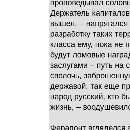
проповедывал соловь
Держатель капиталов 
вышел, – напрягался
разработку таких те
класса ему, пока не 
будут ломовые награ
заслугами – путь на 
сволочь, заброшенную
державой, так еще пр
народ русский, кто б
жизнь, – воодушевил
Ферапонт вгляделся в