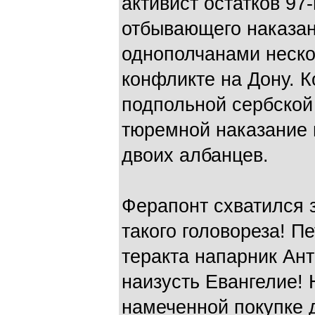
активист остатков 97
отбывающего наказан
однополчанами неско
конфликте на Дону. 
подпольной сербской
тюремной наказание 
двоих албанцев.
Ферапонт схватился з
такого головореза! П
теракта напарник Ан
наизусть Евангелие! 
намеченной покупке д