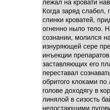
лежал на кровати нав
Когда заряд слабел, 
спинки кроватей, при
огненно ныло тело. 
сознании, молился н
изнуряющей сере пр
инъекции препаратов
заставляющих его пла
переставал сознават
обритого клоками по 
голове доходягу в ко
линялой в сизость б
недостающими пугови