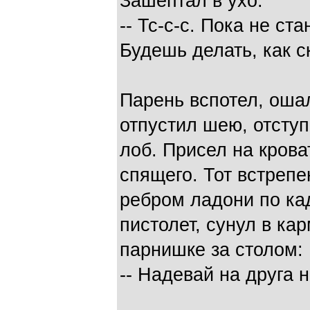
Зашептал в ухо:
-- Тс-с-с. Пока не ст
Будешь делать, как с
Парень вспотел, оша
отпустил шею, отступ
лоб. Присел на крова
спящего. Тот встрепе
ребром ладони по кад
пистолет, сунул в ка
парнишке за столом:
-- Надевай на друга н