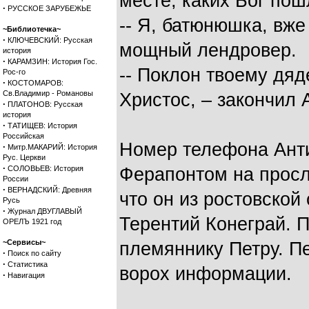
месте, каких Бог пош
·
РУССКОЕ ЗАРУБЕЖЬЕ
-- Я, батюнюшка, вж
~Библиотечка~
·
КЛЮЧЕВСКИЙ: Русская
мощный лендровер.
история
·
КАРАМЗИН: История Гос.
-- Поклон твоему дяд
Рос-го
·
КОСТОМАРОВ:
Св.Владимир - Романовы
Христос, – закончил 
·
ПЛАТОНОВ: Русская
история
·
ТАТИЩЕВ: История
Российская
Номер телефона Ант
·
Митр.МАКАРИЙ: История
Рус. Церкви
·
СОЛОВЬЕВ: История
Ферапонтом на просл
России
·
ВЕРНАДСКИЙ: Древняя
что он из ростовской
Русь
·
Журнал ДВУГЛАВЫЙ
Терентий Конеграй. П
ОРЕЛЪ 1921 год
~Сервисы~
племяннику Петру. П
·
Поиск по сайту
·
Статистика
ворох информации.
·
Навигация