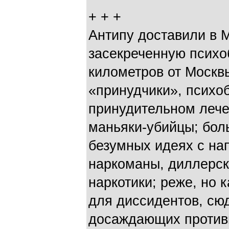
+ + +
Антипу доставили в 
засекреченную психо
километров от Москвы
«принудчики», психо
принудительном лече
маньяки-убийцы; бо
безумных идеях с на
наркоманы, диллерс
наркотики; реже, но 
для диссидентов, сю
досаждающих против