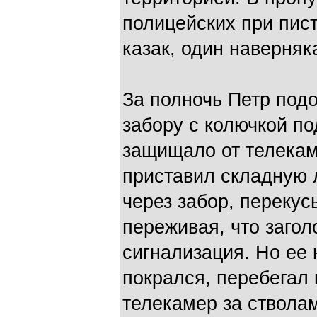
полицейских при пис
казак, один наверняка
За полночь Петр под
забору с колючкой п
защищало от телека
приставил складную 
через забор, перекус
переживая, что загол
сигнализация. Но ее 
покрался, перебегал 
телекамер за стволам