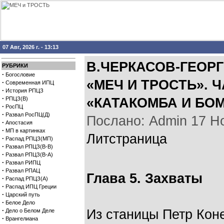
07 Авг, 2026 г. - 13:13
В.ЧЕРКАСОВ-ГЕОР
РУБРИКИ
·
Богословие
«МЕЧ И ТРОСТЬ». ЧА
·
Современная ИПЦ
·
История РПЦЗ
·
РПЦЗ(В)
«КАТАКОМБА И БО
·
РосПЦ
·
Развал РосПЦ(Д)
Послано: Admin 17 Ноя
·
Апостасия
·
МП в картинках
Литстраница
·
Распад РПЦЗ(МП)
·
Развал РПЦЗ(В-В)
·
Развал РПЦЗ(В-А)
·
Развал РИПЦ
·
Развал РПАЦ
Глава 5. Захваты
·
Распад РПЦЗ(А)
·
Распад ИПЦ Греции
·
Царский путь
·
Белое Дело
·
Из станицы Петр Коне
Дело о Белом Деле
·
Врангелиана