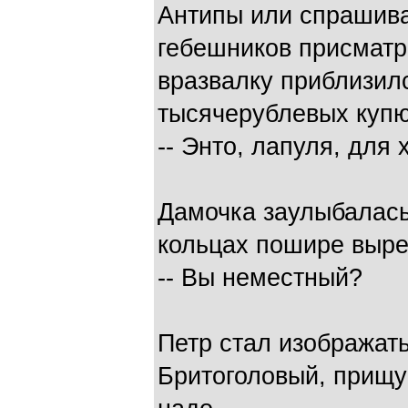
Антипы или спрашиват
гебешников присматр
вразвалку приблизил
тысячерублевых купюр
-- Энто, лапуля, для
Дамочка заулыбалась
кольцах пошире вырез
-- Вы неместный?
Петр стал изображать
Бритоголовый, прищур