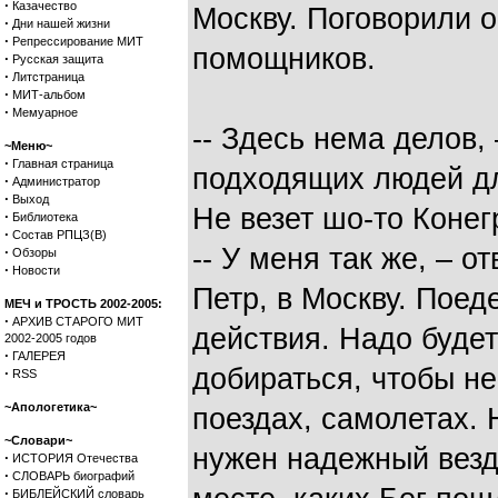
·
Казачество
Москву. Поговорили о
·
Дни нашей жизни
·
Репрессирование МИТ
помощников.
·
Русская защита
·
Литстраница
·
МИТ-альбом
·
Мемуарное
-- Здесь нема делов, 
~Меню~
·
Главная страница
подходящих людей дл
·
Администратор
·
Выход
Не везет шо-то Конег
·
Библиотека
·
Состав РПЦЗ(В)
-- У меня так же, – о
·
Обзоры
·
Новости
Петр, в Москву. Пое
МЕЧ и ТРОСТЬ 2002-2005:
·
АРХИВ СТАРОГО МИТ
действия. Надо будет
2002-2005 годов
·
ГАЛЕРЕЯ
добираться, чтобы не
·
RSS
~Апологетика~
поездах, самолетах. 
~Словари~
нужен надежный вез
·
ИСТОРИЯ Отечества
·
СЛОВАРЬ биографий
·
БИБЛЕЙСКИЙ словарь