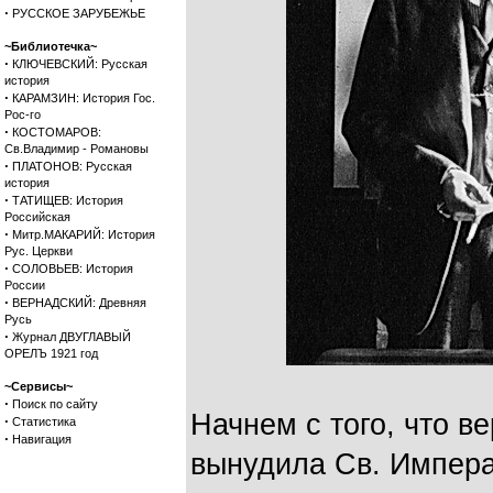
·
РУССКОЕ ЗАРУБЕЖЬЕ
~Библиотечка~
·
КЛЮЧЕВСКИЙ: Русская
история
·
КАРАМЗИН: История Гос.
Рос-го
·
КОСТОМАРОВ:
Св.Владимир - Романовы
·
ПЛАТОНОВ: Русская
история
·
ТАТИЩЕВ: История
Российская
·
Митр.МАКАРИЙ: История
Рус. Церкви
·
СОЛОВЬЕВ: История
России
·
ВЕРНАДСКИЙ: Древняя
Русь
·
Журнал ДВУГЛАВЫЙ
ОРЕЛЪ 1921 год
~Сервисы~
·
Поиск по сайту
Начнем с того, что в
·
Статистика
·
Навигация
вынудила Св. Императ