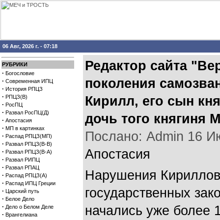
06 Авг, 2026 г. - 07:18
Редактор сайта "Ве
РУБРИКИ
·
Богословие
поколения самозван
·
Современная ИПЦ
·
История РПЦЗ
·
РПЦЗ(В)
Кирилл, его сын кн
·
РосПЦ
·
Развал РосПЦ(Д)
дочь того княгиня 
·
Апостасия
·
МП в картинках
Послано: Admin 16 Июн
·
Распад РПЦЗ(МП)
·
Развал РПЦЗ(В-В)
Апостасия
·
Развал РПЦЗ(В-А)
·
Развал РИПЦ
·
Развал РПАЦ
Нарушения Кириллов
·
Распад РПЦЗ(А)
·
Распад ИПЦ Греции
государственных зак
·
Царский путь
·
Белое Дело
·
начались уже более 
Дело о Белом Деле
·
Врангелиана