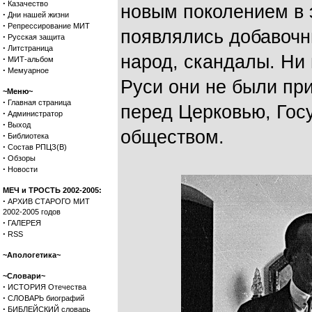
·
Казачество
новым поколением в 
·
Дни нашей жизни
·
Репрессирование МИТ
появлялись добавочн
·
Русская защита
·
Литстраница
народ, скандалы. Ни 
·
МИТ-альбом
·
Мемуарное
Руси они не были пр
~Меню~
·
Главная страница
перед Церковью, Гос
·
Администратор
·
Выход
обществом.
·
Библиотека
·
Состав РПЦЗ(В)
·
Обзоры
·
Новости
МЕЧ и ТРОСТЬ 2002-2005:
·
АРХИВ СТАРОГО МИТ
2002-2005 годов
·
ГАЛЕРЕЯ
·
RSS
~Апологетика~
~Словари~
·
ИСТОРИЯ Отечества
·
СЛОВАРЬ биографий
·
БИБЛЕЙСКИЙ словарь