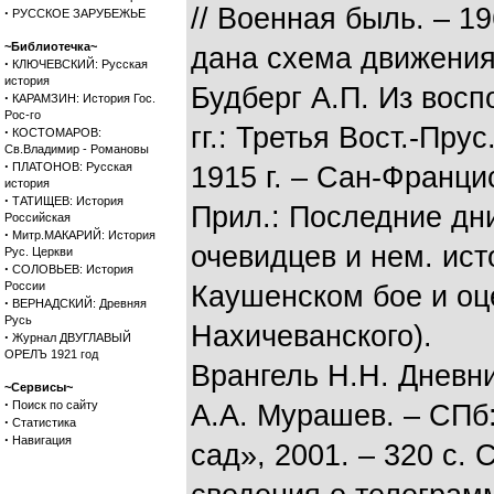
// Военная быль. – 19
·
РУССКОЕ ЗАРУБЕЖЬЕ
~Библиотечка~
дана схема движения
·
КЛЮЧЕВСКИЙ: Русская
история
Будберг А.П. Из вос
·
КАРАМЗИН: История Гос.
Рос-го
гг.: Третья Вост.-Пру
·
КОСТОМАРОВ:
Св.Владимир - Романовы
·
ПЛАТОНОВ: Русская
1915 г. – Сан-Францис
история
·
ТАТИЩЕВ: История
Прил.: Последние дни
Российская
·
Митр.МАКАРИЙ: История
очевидцев и нем. ист
Рус. Церкви
·
СОЛОВЬЕВ: История
России
Каушенском бое и оц
·
ВЕРНАДСКИЙ: Древняя
Русь
Нахичеванского).
·
Журнал ДВУГЛАВЫЙ
ОРЕЛЪ 1921 год
Врангель Н.Н. Дневник
~Сервисы~
·
Поиск по сайту
А.А. Мурашев. – СПб
·
Статистика
·
Навигация
сад», 2001. – 320 с. 