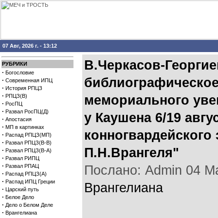
07 Авг, 2026 г. - 13:12
В.Черкасов-Георгие
РУБРИКИ
·
Богословие
библиографическое
·
Современная ИПЦ
·
История РПЦЗ
·
РПЦЗ(В)
мемориального уве
·
РосПЦ
·
Развал РосПЦ(Д)
у Каушена 6/19 авгу
·
Апостасия
·
МП в картинках
конногвардейского 
·
Распад РПЦЗ(МП)
·
Развал РПЦЗ(В-В)
П.Н.Врангеля"
·
Развал РПЦЗ(В-А)
·
Развал РИПЦ
·
Развал РПАЦ
Послано: Admin 04 Мар
·
Распад РПЦЗ(А)
·
Распад ИПЦ Греции
Врангелиана
·
Царский путь
·
Белое Дело
·
Дело о Белом Деле
·
Врангелиана