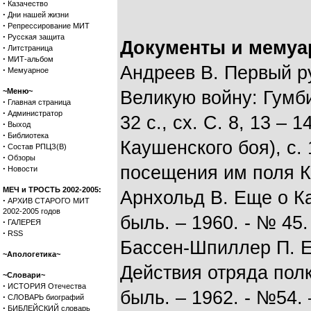
·
Казачество
·
Дни нашей жизни
·
Репрессирование МИТ
·
Русская защита
Документы и мемуа
·
Литстраница
·
МИТ-альбом
Андреев В. Первый р
·
Мемуарное
~Меню~
Великую войну: Гумби
·
Главная страница
·
Администратор
32 с., сх. С. 8, 13 –
·
Выход
·
Библиотека
Каушенского боя), с. 
·
Состав РПЦЗ(В)
·
Обзоры
посещения им поля К
·
Новости
МЕЧ и ТРОСТЬ 2002-2005:
Арнхольд В. Еще о К
·
АРХИВ СТАРОГО МИТ
2002-2005 годов
быль. – 1960. - № 45. 
·
ГАЛЕРЕЯ
·
RSS
Бассен-Шпиллер П. Е
~Апологетика~
Действия отряда полк
~Словари~
·
ИСТОРИЯ Отечества
быль. – 1962. - №54. 
·
СЛОВАРЬ биографий
·
БИБЛЕЙСКИЙ словарь