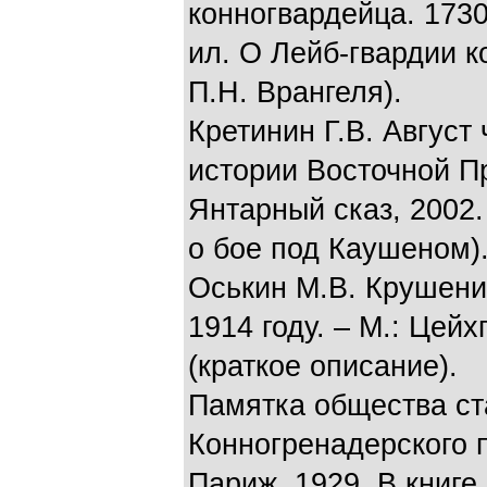
конногвардейца. 1730 
ил. О Лейб-гвардии к
П.Н. Врангеля).
Кретинин Г.В. Август
истории Восточной Пр
Янтарный сказ, 2002. 
о бое под Каушеном)
Оськин М.В. Крушени
1914 году. – М.: Цейхг
(краткое описание).
Памятка общества ст
Конногренадерского по
Париж, 1929. В книге