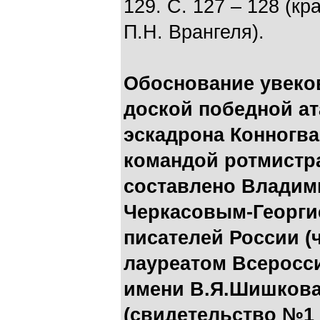
129. С. 127 – 128 (к
П.Н. Врангеля).
Обоснование увеко
доской победной ат
эскадрона Конногва
командой ротмистра
составлено Владим
Черкасовым-Георги
писателей России (
лауреатом Всеросс
имени В.Я.Шишкова
(свидетельство №1 