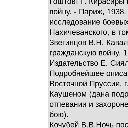
Гоштовт Г. Кирасиры
войну. - Париж, 1938.
исследование боевых
Нахичеванского, в то
Звегинцов В.Н. Кавал
гражданскую войну. 1
Издательство Е. Сияль
Подробнейшее описан
Восточной Пруссии, г
Каушеном (дана подро
отпевании и захорон
бою).
Кочубей В.В.Ночь пос