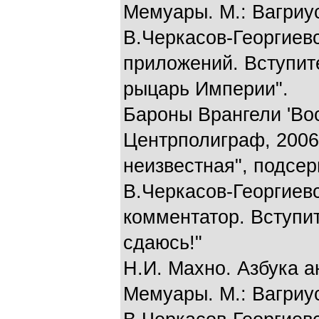
Мемуары. М.: Вагриус
В.Черкасов-Георгиевс
приложений. Вступит
рыцарь Империи".
Бароны Врангели 'Вос
Центрполиграф, 2006
неизвестная", подсер
В.Черкасов-Георгиевс
комментатор. Вступит
сдаюсь!"
Н.И. Махно. Азбука 
Мемуары. М.: Вагриус