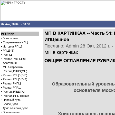
07 Авг, 2026 г. - 00:30
МП В КАРТИНКАХ -- Часть 54:
РУБРИКИ
·
Богословие
ИПЦешное
·
Современная ИПЦ
Послано: Admin 28 Окт, 2012 г. -
·
История РПЦЗ
·
РПЦЗ(В)
МП в картинках
·
РосПЦ
·
Развал РосПЦ(Д)
ОБЩЕЕ ОГЛАВЛЕНИЕ РУБРИК
·
Апостасия
·
МП в картинках
·
Распад РПЦЗ(МП)
·
Развал РПЦЗ(В-В)
·
Развал РПЦЗ(В-А)
Образовательный уровень 
·
Развал РИПЦ
·
Развал РПАЦ
основателя Моск
·
Распад РПЦЗ(А)
·
Распад ИПЦ Греции
·
Царский путь
·
Белое Дело
·
Дело о Белом Деле
·
Врангелиана
Христопродавец, основа