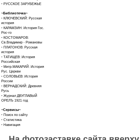
·
РУССКОЕ ЗАРУБЕЖЬЕ
~Библиотечка~
·
КЛЮЧЕВСКИЙ: Русская
история
·
КАРАМЗИН: История Гос.
Рос-го
·
КОСТОМАРОВ:
Св.Владимир - Романовы
·
ПЛАТОНОВ: Русская
история
·
ТАТИЩЕВ: История
Российская
·
Митр.МАКАРИЙ: История
Рус. Церкви
·
СОЛОВЬЕВ: История
России
·
ВЕРНАДСКИЙ: Древняя
Русь
·
Журнал ДВУГЛАВЫЙ
ОРЕЛЪ 1921 год
~Сервисы~
·
Поиск по сайту
·
Статистика
·
Навигация
На фотозаставке сайта вверх