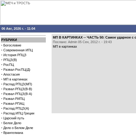
06 Авг, 2026 г. - 11:04
МП В КАРТИНКАХ -- ЧАСТЬ 50: Самое ударное с 
РУБРИКИ
Послано: Admin 05 Сен, 2012 г. - 19:43
·
Богословие
МП в картинках
·
Современная ИПЦ
·
История РПЦЗ
·
РПЦЗ(В)
·
РосПЦ
·
Развал РосПЦ(Д)
·
Апостасия
·
МП в картинках
·
Распад РПЦЗ(МП)
·
Развал РПЦЗ(В-В)
·
Развал РПЦЗ(В-А)
·
Развал РИПЦ
·
Развал РПАЦ
·
Распад РПЦЗ(А)
·
Распад ИПЦ Греции
·
Царский путь
·
Белое Дело
·
Дело о Белом Деле
·
Врангелиана