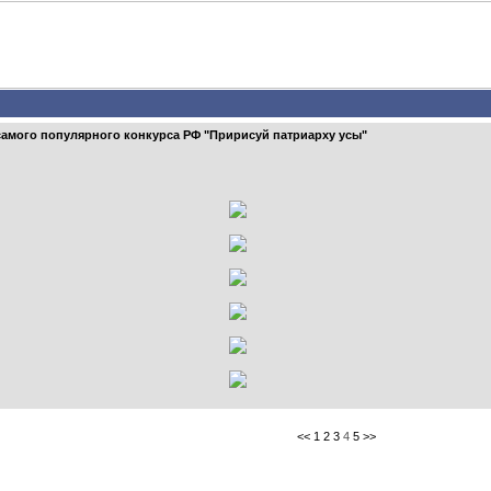
самого популярного конкурса РФ "Пририсуй патриарху усы"
<<
1
2
3
4
5
>>