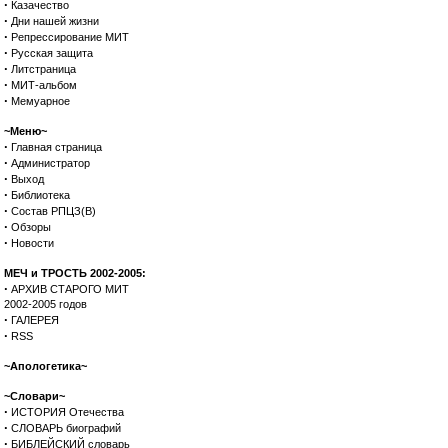
·
Казачество
·
Дни нашей жизни
·
Репрессирование МИТ
·
Русская защита
·
Литстраница
·
МИТ-альбом
·
Мемуарное
~Меню~
·
Главная страница
·
Администратор
·
Выход
·
Библиотека
·
Состав РПЦЗ(В)
·
Обзоры
·
Новости
МЕЧ и ТРОСТЬ 2002-2005:
·
АРХИВ СТАРОГО МИТ
2002-2005 годов
·
ГАЛЕРЕЯ
·
RSS
~Апологетика~
~Словари~
·
ИСТОРИЯ Отечества
·
СЛОВАРЬ биографий
·
БИБЛЕЙСКИЙ словарь