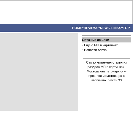
HOME
::
REVIEWS
::
NEWS
::
LINKS
::
TOP
Связные ссылки
·
Ещё о МП в картинках
·
Новости Admin
Самая читаемая статья из
раздела МП в картинках:
Московская патриархия --
прошлое и настоящее в
картинках: Часть 33