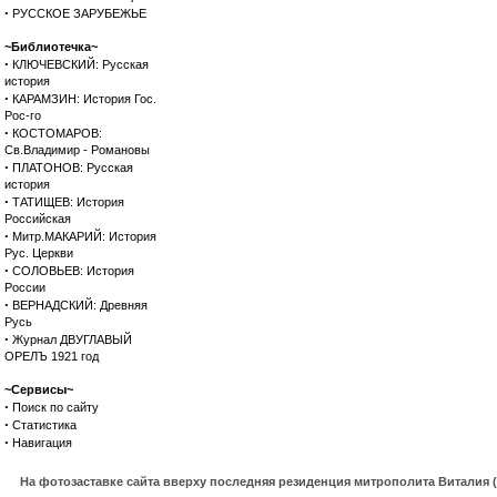
·
РУССКОЕ ЗАРУБЕЖЬЕ
~Библиотечка~
·
КЛЮЧЕВСКИЙ: Русская
история
·
КАРАМЗИН: История Гос.
Рос-го
·
КОСТОМАРОВ:
Св.Владимир - Романовы
·
ПЛАТОНОВ: Русская
история
·
ТАТИЩЕВ: История
Российская
·
Митр.МАКАРИЙ: История
Рус. Церкви
·
СОЛОВЬЕВ: История
России
·
ВЕРНАДСКИЙ: Древняя
Русь
·
Журнал ДВУГЛАВЫЙ
ОРЕЛЪ 1921 год
~Сервисы~
·
Поиск по сайту
·
Статистика
·
Навигация
На фотозаставке сайта вверху последняя резиденция митрополита Виталия 