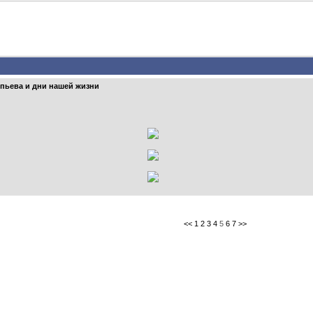
пьева и дни нашей жизни
<<
1
2
3
4
5
6
7
>>