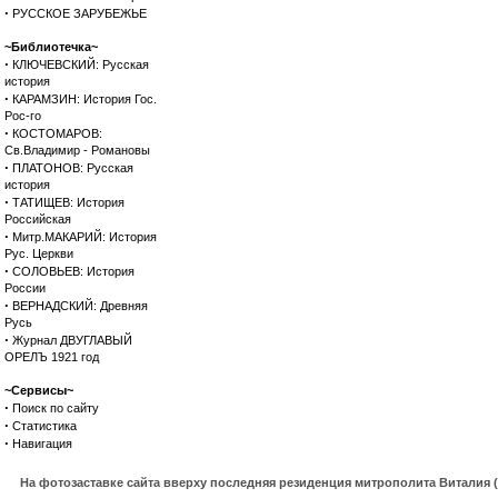
·
РУССКОЕ ЗАРУБЕЖЬЕ
~Библиотечка~
·
КЛЮЧЕВСКИЙ: Русская
история
·
КАРАМЗИН: История Гос.
Рос-го
·
КОСТОМАРОВ:
Св.Владимир - Романовы
·
ПЛАТОНОВ: Русская
история
·
ТАТИЩЕВ: История
Российская
·
Митр.МАКАРИЙ: История
Рус. Церкви
·
СОЛОВЬЕВ: История
России
·
ВЕРНАДСКИЙ: Древняя
Русь
·
Журнал ДВУГЛАВЫЙ
ОРЕЛЪ 1921 год
~Сервисы~
·
Поиск по сайту
·
Статистика
·
Навигация
На фотозаставке сайта вверху последняя резиденция митрополита Виталия 