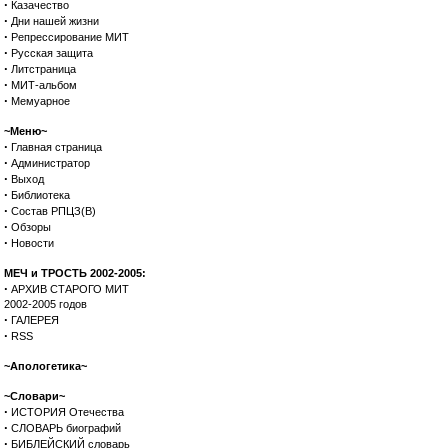
·
Казачество
·
Дни нашей жизни
·
Репрессирование МИТ
·
Русская защита
·
Литстраница
·
МИТ-альбом
·
Мемуарное
~Меню~
·
Главная страница
·
Администратор
·
Выход
·
Библиотека
·
Состав РПЦЗ(В)
·
Обзоры
·
Новости
МЕЧ и ТРОСТЬ 2002-2005:
·
АРХИВ СТАРОГО МИТ
2002-2005 годов
·
ГАЛЕРЕЯ
·
RSS
~Апологетика~
~Словари~
·
ИСТОРИЯ Отечества
·
СЛОВАРЬ биографий
·
БИБЛЕЙСКИЙ словарь