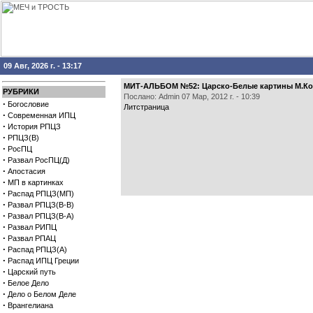
09 Авг, 2026 г. - 13:17
МИТ-АЛЬБОМ №52: Царско-Белые картины М.Ко
РУБРИКИ
Послано: Admin 07 Мар, 2012 г. - 10:39
·
Богословие
Литстраница
·
Современная ИПЦ
·
История РПЦЗ
·
РПЦЗ(В)
·
РосПЦ
·
Развал РосПЦ(Д)
·
Апостасия
·
МП в картинках
·
Распад РПЦЗ(МП)
·
Развал РПЦЗ(В-В)
·
Развал РПЦЗ(В-А)
·
Развал РИПЦ
·
Развал РПАЦ
·
Распад РПЦЗ(А)
·
Распад ИПЦ Греции
·
Царский путь
·
Белое Дело
·
Дело о Белом Деле
·
Врангелиана