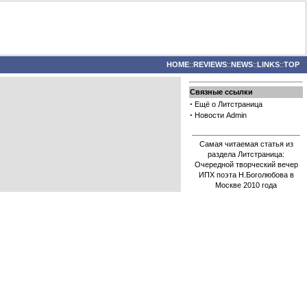
HOME
::
REVIEWS
::
NEWS
::
LINKS
::
TOP
Связные ссылки
·
Ещё о Литстраница
·
Новости Admin
Самая читаемая статья из
раздела Литстраница:
Очередной творческий вечер
ИПХ поэта Н.Боголюбова в
Москве 2010 года