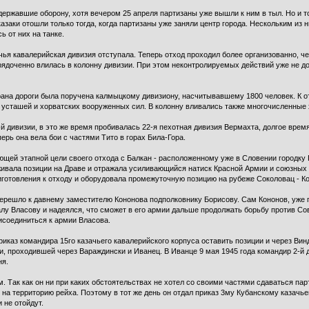
 державшие оборону, хотя вечером 25 апреля партизаны уже вышли к ним в тыл. Но и 
заки отошли только тогда, когда партизаны уже заняли центр города. Нескольким из 
 от них на танке.
чья кавалерийская дивизия отступала. Теперь отход проходил более организованно, ч
рядоченно влилась в колонну дивизии. При этом неконтролируемых действий уже не д
храна дороги была поручена калмыцкому дивизиону, насчитывавшему 1800 человек. К
усташей и хорватских вооруженных сил. В колонну вливались также многочисленные х
й дивизии, в это же время пробивалась 22-я пехотная дивизия Вермахта, долгое врем
ерь она вела бои с частями Тито в горах Била-Гора.
ующей этапной цели своего отхода с Балкан - расположенному уже в Словении городку
живала позиции на Драве и отражала усиливающийся натиск Красной Армии и союзных с
риготовления к отходу и оборудовала промежуточную позицию на рубеже Соколовац - К
решло к давнему заместителю Кононова подполковнику Борисову. Сам Кононов, уже п
алу Власову и надеялся, что сможет в его армии дальше продолжать борьбу против Со
рисоединиться к армии Власова.
риказ командира 15го казачьего кавалерийского корпуса оставить позиции и через Ви
и, проходившей через Вараждински и Иванец. В Иванце 9 мая 1945 года командир 2-й 
ня.
Так как он ни при каких обстоятельствах не хотел со своими частями сдаваться парт
 на территорию рейха. Поэтому в тот же день он отдал приказ 3му Кубанскому казачь
 не отойдут.