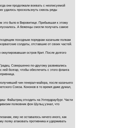
тогда они продолжали воевать с неописуемой
них удалось проскользнуть сквозь ряды
ем это было в Вировитице. Прибывшая к этому
опускалось. А беженцы смогли получать самое
 отходящим походным порядкам казачьим полкам
орватские солдаты, отставшие от своих частей.
я оккупировавшая остров Крит. После долгого
 Градец. Совершенно по-другому развивались
 ней болгар, чтобы обеспечить с этого фланга
опривница.
олучивший чин генерал-майора, после казачьего
ветского Союза. Кононов в то время даже думал,
ндиш- Файштриц отходить на Унтердраубург. Части
дивизии полковник фон Шульц узнал, что
изанам, ему не оставалось ничего иного, как
ему полку атаковать противника и удерживать