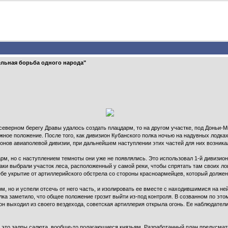
тельная борьба одного народа"
еверном берегу Дравы удалось создать плацдарм, то на другом участке, под Доньи-Ми
ное положение. После того, как дивизион Кубанского полка ночью на надувных лодках
ов авиаполевой дивизии, при дальнейшем наступлении этих частей для них возникал
м, но с наступлением темноты они уже не появлялись. Это использовал 1-й дивизион
заки выбрали участок леса, расположенный у самой реки, чтобы спрятать там своих л
бе укрытие от артиллерийского обстрела со стороны красноармейцев, который должен
м, но и успели отсечь от него часть, и изолировать ее вместе с находившимися на н
ка заметило, что общее положение грозит выйти из-под контроля. В созванном по э
 он выходил из своего вездехода, советская артиллерия открыла огонь. Ее наблюдатели
о это залпы салюта, вообще-то полагающиеся князьям. Разработанный план предусмат