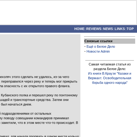
HOME
::
REVIEWS
::
NEWS
::
LINKS
::
TOP
Связные ссылки
·
Ещё о Белое Дело
·
Новости Admin
Самая читаемая статья из
раздела Белое Дело:
Из книги В.Краузе "Казаки и
холяч этого сделать не удалось, из-за чего
Вермахт. Освободительная
 переправился через реку и теперь мог прикрыть
борьба одного народа"
а опасность с их открытого правого фланга.
 Кубанского полка и перешел реку по понтонному
ошадей и транспортные средства. Затем они
 был начаться днем.
ей подразделениями от остальных
тому поводу совещании командиров принимал
 заметили, что в этом месте что-то происходит. В
ривал, для начала прорвать в одном месте кольцо