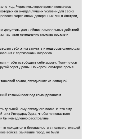
вал отход. Через некоторое время появилась
 которых он ожидал лучших условий для своих
ровести через своих доверенных лиц в Австрии,
 не допустить дальнейших самовольных действий
каз партизан немедленно сложить оружие и
зволил себя этим запугать и недвусмысленно дал
новения с партизанами возросла.
ами, чтобы освободить себе дорогу. Получилось
другой берег Дравы. Но через некоторое время
й танковой армии, отходивших из Западной
нский казачий полк под командованием
ть дальнейшему отходу его полка. И это ему
йти из Унтердраубурга, чтобы не попасться
ли бы немедленно расстреляны.
 что находятся в безопасности в полосе стоявшей
кие войска, занявшие город, не были