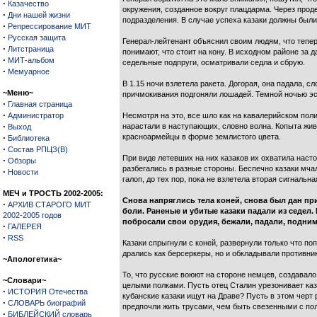
·
Казачество
окружения, созданное вокруг плацдарма. Через прод
·
Дни нашей жизни
подразделения. В случае успеха казаки должны были
·
Репрессирование МИТ
·
Русская защита
Генерал-лейтенант объяснил своим людям, что тепер
·
Литстраница
понимают, что стоит на кону. В исходном районе за 
·
МИТ-альбом
седельные подпруги, осматривали седла и сбрую.
·
Мемуарное
В 1.15 ночи взлетела ракета. Догорая, она падала, 
~Меню~
причмокивания подгоняли лошадей. Темной ночью эск
·
Главная страница
·
Администратор
Несмотря на это, все шло как на кавалерийском пол
·
нарастали в наступающих, словно волна. Копыта жив
Выход
·
красноармейцы в форме землистого цвета.
Библиотека
·
Состав РПЦЗ(В)
При виде летевших на них казаков их охватила наст
·
Обзоры
разбегались в разные стороны. Беспечно казаки мча
·
Новости
галоп, до тех пор, пока не взлетела вторая сигнальна
МЕЧ и ТРОСТЬ 2002-2005:
Снова напряглись тела коней, снова был дан при
·
АРХИВ СТАРОГО МИТ
боли. Раненые и убитые казаки падали из седел.
2002-2005 годов
побросали свои орудия, бежали, падали, поднима
·
ГАЛЕРЕЯ
·
RSS
Казаки спрыгнули с коней, развернули только что по
дрались как берсеркеры, но и обкладывали противни
~Апологетика~
То, что русские воюют на стороне немцев, создавало
~Словари~
целыми полками. Пусть отец Сталин урезонивает каза
·
ИСТОРИЯ Отечества
кубанские казаки ищут на Драве? Пусть в этом черт 
·
СЛОВАРЬ биографий
предпочли жить трусами, чем быть свезенными с по
·
БИБЛЕЙСКИЙ словарь