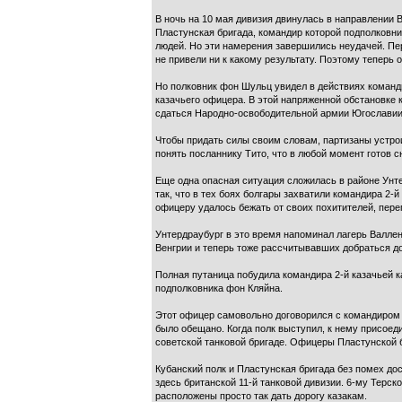
В ночь на 10 мая дивизия двинулась в направлении 
Пластунская бригада, командир которой подполковни
людей. Но эти намерения завершились неудачей. Пе
не привели ни к какому результату. Поэтому теперь 
Но полковник фон Шульц увидел в действиях команд
казачьего офицера. В этой напряженной обстановке 
сдаться Народно-освободительной армии Югославии
Чтобы придать силы своим словам, партизаны устро
понять посланнику Тито, что в любой момент готов 
Еще одна опасная ситуация сложилась в районе Унте
так, что в тех боях болгары захватили командира 2-
офицеру удалось бежать от своих похитителей, пере
Унтердраубург в это время напоминал лагерь Валлен
Венгрии и теперь тоже рассчитывавших добраться до
Полная путаница побудила командира 2-й казачьей к
подполковника фон Кляйна.
Этот офицер самовольно договорился с командиром 
было обещано. Когда полк выступил, к нему присоед
советской танковой бригаде. Офицеры Пластунской 
Кубанский полк и Пластунская бригада без помех до
здесь британской 11-й танковой дивизии. 6-му Терск
расположены просто так дать дорогу казакам.