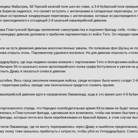
Виндиш-Файштриц. 6й Терский казачий полк шел во главе, а 3-й Кубанский полк прикры
к Борисов надеялся, что сможет вступить с англичанами в сепаратные переговоры, от
рвые осторожные зондирующие переговоры с англичанами, которые он распорядился п
он присоединился к отходящей 2-й казачьей кавалерийской дивизии.
ира Пластунской бригады проявление самоуправства и подчинил бригаду себе, чтобы
командиру дивизии доложили о прибытии парламентера от войск Тито. Он передал при
.
или на пути движения дивизии многочисленные завалы. Но полковник фон Шульц не по
снова открыть огонь. Парламентер удалился восвояси. Но для дивизии опасность столк
рдраубурга, где еще недавно казаки воевали с партизанами Тито и болгарскими войск
й батареи 55-го казачьего конно-артиллерийского полка графа Коттулински и увезли на 
плыть Драву и оказаться снова в дивизии.
штейна. Весь город заполнили немецкие войска, среди которых было много солдат 2-
 территории рейха, прежде чем окончательно придется сложить оружие.
авалерийской дивизии идти в направлении Лавамюнда, куда в это время шел 4-й Куба
партизанского отряда, что Народно-освободительная армия Югославии не будет меша
инилась и Пластунская бригада, сделавшая все возможное, чтобы как можно быстрее у
бригады, которые почти все были перебежчиками из Красной Армии, в этом случае бы
стигли Лавамюнда, где по мосту переправились через Драву и ошибочно предполагали,
ому полку тоже пришлось прибегнуть к хитрости, чтобы уйти из Унтердраубурга. Советс