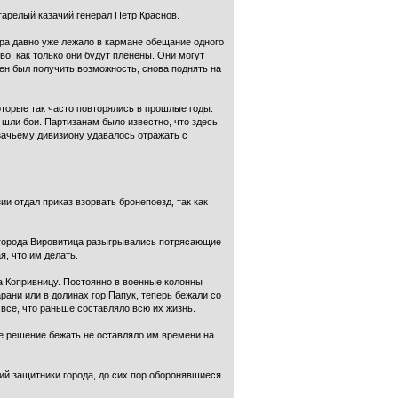
тарелый казачий генерал Петр Краснов.
ора давно уже лежало в кармане обещание одного
во, как только они будут пленены. Они могут
жен был получить возможность, снова поднять на
торые так часто повторялись в прошлые годы.
 шли бои. Партизанам было известно, что здесь
зачьему дивизиону удавалось отражать с
и отдал приказ взорвать бронепоезд, так как
 города Вировитица разыгрывались потрясающие
, что им делать.
 Копривницу. Постоянно в военные колонны
ани или в долинах гор Папук, теперь бежали со
все, что раньше составляло всю их жизнь.
ое решение бежать не оставляло им времени на
ций защитники города, до сих пор оборонявшиеся