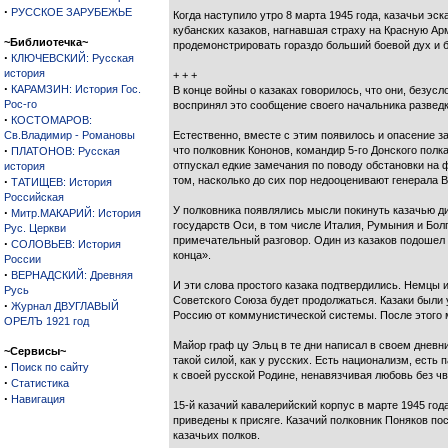
·
РУССКОЕ ЗАРУБЕЖЬЕ
Когда наступило утро 8 марта 1945 года, казачьи эс
кубанских казаков, нагнавшая страху на Красную Арм
~Библиотечка~
продемонстрировать гораздо больший боевой дух и 
·
КЛЮЧЕВСКИЙ: Русская
история
+ + +
·
КАРАМЗИН: История Гос.
В конце войны о казаках говорилось, что они, безус
Рос-го
воспринял это сообщение своего начальника развед
·
КОСТОМАРОВ:
Св.Владимир - Романовы
Естественно, вместе с этим появилось и опасение за
·
что полковник Кононов, командир 5-го Донского пол
ПЛАТОНОВ: Русская
отпускал едкие замечания по поводу обстановки на 
история
·
том, насколько до сих пор недооценивают генерала 
ТАТИЩЕВ: История
Российская
У полковника появлялись мысли покинуть казачью ди
·
Митр.МАКАРИЙ: История
государств Оси, в том числе Италия, Румыния и Болг
Рус. Церкви
примечательный разговор. Один из казаков подошел 
·
СОЛОВЬЕВ: История
конца».
России
·
ВЕРНАДСКИЙ: Древняя
И эти слова простого казака подтвердились. Немцы и
Русь
Советского Союза будет продолжаться. Казаки были
·
Журнал ДВУГЛАВЫЙ
Россию от коммунистической системы. После этого 
ОРЕЛЪ 1921 год
Майор граф цу Эльц в те дни написал в своем дневн
~Сервисы~
такой силой, как у русских. Есть национализм, есть
·
Поиск по сайту
к своей русской Родине, ненавязчивая любовь без ч
·
Статистика
·
Навигация
15-й казачий кавалерийский корпус в марте 1945 го
приведены к присяге. Казачий полковник Поняков п
казачьих полков.