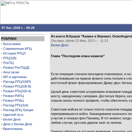
07 Авг, 2026 г. - 06:29
Из книги В.Краузе "Казаки и Вермахт. Освободи
РУБРИКИ
Послано: Admin 22 Фев, 2012 г. - 11:13
·
Богословие
Белое Дело
·
Современная ИПЦ
·
История РПЦЗ
Глава "Последняя атака казаков"
·
РПЦЗ(В)
·
РосПЦ
·
Развал РосПЦ(Д)
·
Апостасия
Если операция сначала проходила планомерно, и на с
·
МП в картинках
действовавшие на правом фланге силы попали в слож
·
Распад РПЦЗ(МП)
восточный фланг форсировавших Драву двух батальон
·
Развал РПЦЗ(В-В)
·
Развал РПЦЗ(В-А)
Целый день советские штурмовики атаковали плацдар
·
Развал РИПЦ
мосту, наведенному саперами. Достигнув берега, ка
·
Развал РПАЦ
отрыли окопы полного профиля, чтобы обеспечить се
·
Распад РПЦЗ(А)
·
Советские войска не только плотно охватили плацдар
Распад ИПЦ Греции
переправившихся войск. Командование казачьего пол
·
Царский путь
участие и генерал фон Паннвиц. В тот момент, когда
·
Белое Дело
любом случае, русские давали залп за залпом.
·
Дело о Белом Деле
·
Врангелиана
Генерал обратил на это мало внимания, пошутил, чт