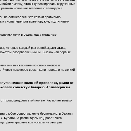
и пойти в атаку, чтобы деблокировать окруженные
 развить новое наступление с плацдарма.
он не сомневался, что казаки правильно
ва и снова перепроверяли оружие, подтягивали
 Всадники сели в седла, едва слышные
лы, которые каждый раз освобождает атака,
 грохотом разорвались мины. Выскочили первые
цами они выскакивали из своих окопов и
. Через некоторое время кони перешли на легкий
 запутавшиеся в колючей проволоке, ржали от
таковали советскую батарею. Артиллеристы
у от происшедшего этой ночью. Казаки не только
изни, любое сопротивление бесполезно, и бежали
 С Кубани? А разве здесь не Драва? Чего
сюда. Даже красные комиссары на этот раз