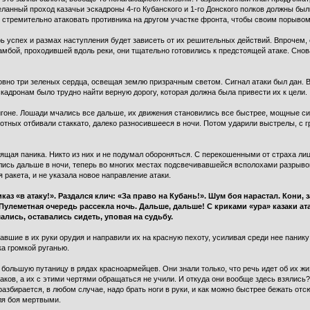
еланный проход казачьи эскадроны 4-го Кубанского и 1-го Донского полков должны был
 стремительно атаковать противника на другом участке фронта, чтобы своим порывом
ь успех и размах наступления будет зависеть от их решительных действий. Впрочем, 
дамбой, проходившей вдоль реки, они тщательно готовились к предстоящей атаке. Сно
словно три зеленых сердца, освещая землю призрачным светом. Сигнал атаки был дан.
адронам было трудно найти верную дорогу, которая должна была привести их к цели.
игоне. Лошади мчались все дальше, их движения становились все быстрее, мощные си
отных отбивали стаккато, далеко разносившееся в ночи. Потом ударили выстрелы, с
оящая паника. Никто из них и не подумал обороняться. С перекошенными от страха ли
лись дальше в ночи, теперь во многих местах подсвечивавшейся всполохами разрывов
я ракета, и не указала новое направление атаки.
каз «в атаку!». Раздался клич: «За право на Кубань!». Шум боя нарастал. Кони,
 Пулеметная очередь рассекла ночь. Дальше, дальше! С криками «ура» казаки а
лись, оставались сидеть, уповая на судьбу.
павшие в их руки орудия и направили их на красную пехоту, усиливая среди нее паник
ка громкой руганью.
 большую путаницу в рядах красноармейцев. Они знали только, что речь идет об их ж
ков, а их с этими чертями обращаться не учили. И откуда они вообще здесь взялись?
разбирается, в любом случае, надо брать ноги в руки, и как можно быстрее бежать от
ля боя мертвыми.