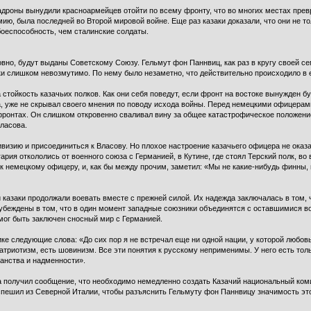
кадроны вынудили красноармейцев отойти по всему фронту, что во многих местах прев
ию, была последней во Второй мировой войне. Еще раз казаки доказали, что они не то
боеспособность, чем сталинские солдаты.
ловно, будут выданы Советскому Союзу. Гельмут фон Паннвиц, как раз в кругу своей 
ки слишком невозмутимо. По нему было незаметно, что действительно происходило в 
 стойкость казачьих полков. Как они себя поведут, если фронт на востоке вынужден б
ка, уже не скрывал своего мнения по поводу исхода войны. Перед немецкими офицерам
фронтах. Он слишком откровенно сваливал вину за общее катастрофическое положение
Власова.
визию и присоединиться к Власову. Но плохое настроение казачьего офицера не оказ
ария откололись от военного союза с Германией, в Кутине, где стоял Терский полк, в
к немецкому офицеру, и, как бы между прочим, заметил: «Мы не какие-нибудь финны
 казаки продолжали воевать вместе с прежней силой. Их надежда заключалась в том, 
 убеждены в том, что в один момент западные союзники объединятся с оставшимися в
мог быть заключен сносный мир с Германией.
ике следующие слова: «До сих пор я не встречал еще ни одной нации, у которой любо
 патриотизм, есть шовинизм. Все эти понятия к русскому неприменимы. У него есть т
ванства и надменности».
да получил сообщение, что необходимо немедленно создать Казачий национальный ком
оспешил из Северной Италии, чтобы разъяснить Гельмуту фон Паннвицу значимость эт