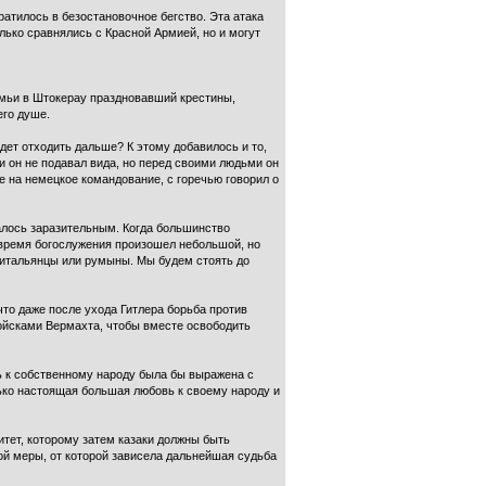
ратилось в безостановочное бегство. Эта атака
лько сравнялись с Красной Армией, но и могут
семьи в Штокерау праздновавший крестины,
его душе.
удет отходить дальше? К этому добавилось и то,
и он не подавал вида, но перед своими людьми он
 на немецкое командование, с горечью говорил о
алось заразительным. Когда большинство
о время богослужения произошел небольшой, но
, итальянцы или румыны. Мы будем стоять до
что даже после ухода Гитлера борьба против
ойсками Вермахта, чтобы вместе освободить
вь к собственному народу была бы выражена с
олько настоящая большая любовь к своему народу и
итет, которому затем казаки должны быть
ой меры, от которой зависела дальнейшая судьба