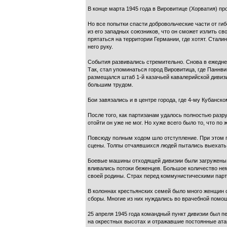
В конце марта 1945 года в Вировитице (Хорватия) п
Но все попытки спасти добровольческие части от ги
из его западных союзников, что он сможет излить св
прятаться на территории Германии, где хотят. Стали
него руку.
События развивались стремительно. Снова в ежедне
Так, стал упоминаться город Вировитица, где Паннв
размещался штаб 1-й казачьей кавалерийской дивизи
большим трудом.
Бои завязались и в центре города, где 4-му Кубанск
После того, как партизанам удалось полностью разр
отойти он уже не мог. Но хуже всего было то, что п
Повсюду полным ходом шло отступление. При этом п
сцены. Толпы отчаявшихся людей пытались выехать и
Боевые машины отходящей дивизии были загружены 
вливались потоки беженцев. Большое количество нем
своей родины. Страх перед коммунистическими парти
В колоннах крестьянских семей было много женщин с
сборы. Многие из них нуждались во врачебной помощ
25 апреля 1945 года командный пункт дивизии был п
на окрестных высотах и отражавшие постоянные ата