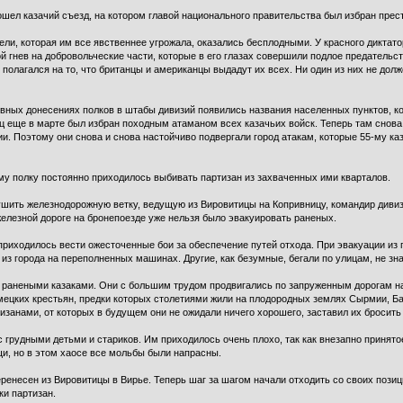
рошел казачий съезд, на котором главой национального правительства был избран прес
бели, которая им все явственнее угрожала, оказались бесплодными. У красного диктат
ой гнев на добровольческие части, которые в его глазах совершили подлое предательст
н полагался на то, что британцы и американцы выдадут их всех. Ни один из них не дол
вных донесениях полков в штабы дивизий появились названия населенных пунктов, ко
иц еще в марте был избран походным атаманом всех казачьих войск. Теперь там снова
и. Поэтому они снова и снова настойчиво подвергали город атакам, которые 55-му ка
ому полку постоянно приходилось выбивать партизан из захваченных ими кварталов.
ушить железнодорожную ветку, ведущую из Вировитицы на Копривницу, командир дивизи
о железной дороге на бронепоезде уже нельзя было эвакуировать раненых.
риходилось вести ожесточенные бои за обеспечение путей отхода. При эвакуации из
з города на переполненных машинах. Другие, как безумные, бегали по улицам, не зная
ранеными казаками. Они с большим трудом продвигались по запруженным дорогам на
ецких крестьян, предки которых столетиями жили на плодородных землях Сырмии, Бар
занами, от которых в будущем они не ожидали ничего хорошего, заставил их бросить 
 грудными детьми и стариков. Им приходилось очень плохо, так как внезапно принят
и, но в этом хаосе все мольбы были напрасны.
еренесен из Вировитицы в Вирье. Теперь шаг за шагом начали отходить со своих пози
ки партизан.