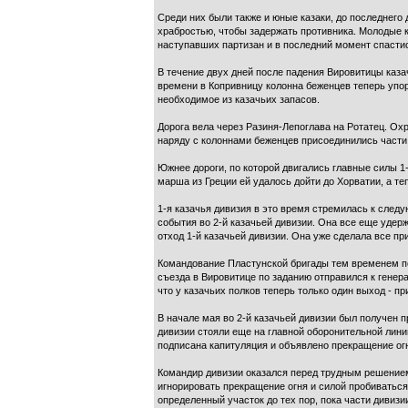
Среди них были также и юные казаки, до последнего
храбростью, чтобы задержать противника. Молодые ка
наступавших партизан и в последний момент спастись
В течение двух дней после падения Вировитицы каза
времени в Копривницу колонна беженцев теперь упо
необходимое из казачьих запасов.
Дорога вела через Разиня-Лепоглава на Ротатец. О
наряду с колоннами беженцев присоединились части 
Южнее дороги, по которой двигались главные силы 1-
марша из Греции ей удалось дойти до Хорватии, а теп
1-я казачья дивизия в это время стремилась к след
события во 2-й казачьей дивизии. Она все еще удер
отход 1-й казачьей дивизии. Она уже сделала все п
Командование Пластунской бригады тем временем пе
съезда в Вировитице по заданию отправился к генер
что у казачьих полков теперь только один выход - п
В начале мая во 2-й казачьей дивизии был получен п
дивизии стояли еще на главной оборонительной лини
подписана капитуляция и объявлено прекращение ог
Командир дивизии оказался перед трудным решением. 
игнорировать прекращение огня и силой пробиваться
определенный участок до тех пор, пока части дивизии