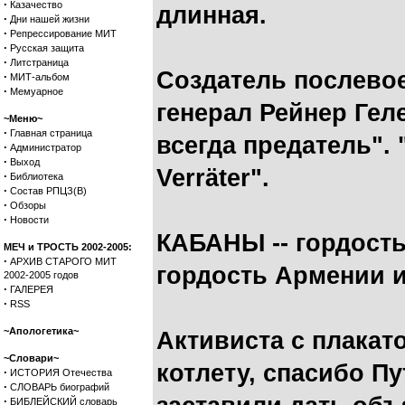
·
Казачество
длинная.
·
Дни нашей жизни
·
Репрессирование МИТ
·
Русская защита
·
Литстраница
Создатель послево
·
МИТ-альбом
·
Мемуарное
генерал Рейнер Геле
~Меню~
·
Главная страница
всегда предатель". "
·
Администратор
·
Выход
Verräter".
·
Библиотека
·
Состав РПЦЗ(В)
·
Обзоры
·
Новости
КАБАНЫ -- гордость
МЕЧ и ТРОСТЬ 2002-2005:
·
АРХИВ СТАРОГО МИТ
гордость Армении и
2002-2005 годов
·
ГАЛЕРЕЯ
·
RSS
~Апологетика~
Активиста с плакат
~Словари~
котлету, спасибо Пу
·
ИСТОРИЯ Отечества
·
СЛОВАРЬ биографий
·
БИБЛЕЙСКИЙ словарь