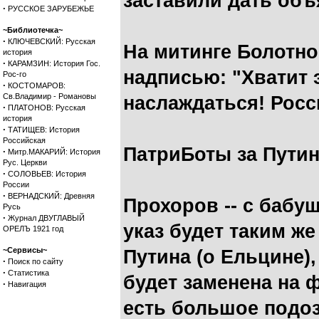
заставили дать объ
·
РУССКОЕ ЗАРУБЕЖЬЕ
~Библиотечка~
·
КЛЮЧЕВСКИЙ: Русская
На митинге Болотн
история
·
КАРАМЗИН: История Гос.
надписью: "Хватит 
Рос-го
·
КОСТОМАРОВ:
Св.Владимир - Романовы
наслаждаться! Росс
·
ПЛАТОНОВ: Русская
история
·
ТАТИЩЕВ: История
Российская
ПатриБоты за Путин
·
Митр.МАКАРИЙ: История
Рус. Церкви
·
СОЛОВЬЕВ: История
России
·
ВЕРНАДСКИЙ: Древняя
Прохоров -- с бабу
Русь
·
Журнал ДВУГЛАВЫЙ
указ будет таким же
ОРЕЛЪ 1921 год
~Сервисы~
Путина (о Ельцине)
·
Поиск по сайту
·
Статистика
будет заменена на 
·
Навигация
есть большое подозр