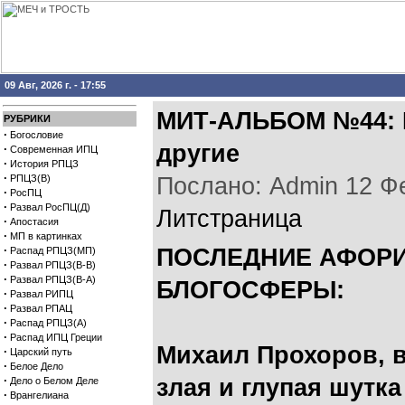
09 Авг, 2026 г. - 17:55
МИТ-АЛЬБОМ №44: 
РУБРИКИ
·
Богословие
другие
·
Современная ИПЦ
·
История РПЦЗ
·
РПЦЗ(В)
Послано: Admin 12 Фев
·
РосПЦ
·
Развал РосПЦ(Д)
Литстраница
·
Апостасия
·
МП в картинках
·
ПОСЛЕДНИЕ АФОР
Распад РПЦЗ(МП)
·
Развал РПЦЗ(В-В)
·
Развал РПЦЗ(В-А)
БЛОГОСФЕРЫ:
·
Развал РИПЦ
·
Развал РПАЦ
·
Распад РПЦЗ(А)
·
Распад ИПЦ Греции
Михаил Прохоров, в
·
Царский путь
·
Белое Дело
·
злая и глупая шутк
Дело о Белом Деле
·
Врангелиана