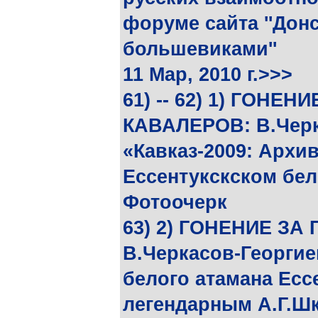
форуме сайта ''Донс
большевиками''
11 Мар, 2010 г.>>>
61) -- 62) 1) ГОНЕ
КАВАЛЕРОВ: B.Черк
«Кавказ-2009: Архи
Ессентукскском бело
Фотоочерк
63) 2) ГОНЕНИЕ З
В.Черкасов-Георгие
белого атамана Есс
легендарным А.Г.Ш