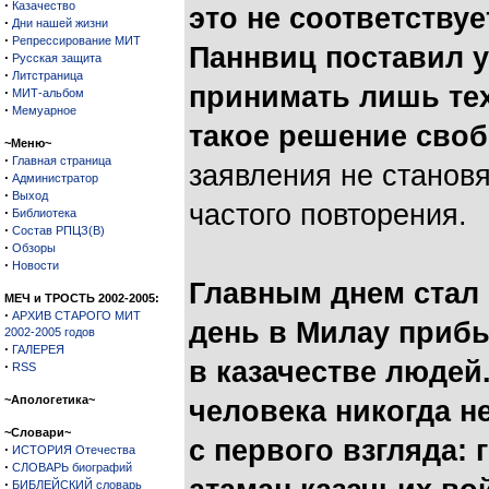
·
Казачество
это не соответству
·
Дни нашей жизни
·
Репрессирование МИТ
Паннвиц поставил у
·
Русская защита
·
Литстраница
принимать лишь тех
·
МИТ-альбом
·
Мемуарное
такое решение сво
~Меню~
·
Главная страница
заявления не станов
·
Администратор
·
Выход
частого повторения.
·
Библиотека
·
Состав РПЦЗ(В)
·
Обзоры
·
Новости
Главным днем стал 1
МЕЧ и ТРОСТЬ 2002-2005:
·
АРХИВ СТАРОГО МИТ
день в Милау приб
2002-2005 годов
·
ГАЛЕРЕЯ
в казачестве людей.
·
RSS
~Апологетика~
человека никогда н
~Словари~
с первого взгляда: 
·
ИСТОРИЯ Отечества
·
СЛОВАРЬ биографий
·
БИБЛЕЙСКИЙ словарь