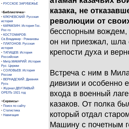
атаман казачьих во
·
РУССКОЕ ЗАРУБЕЖЬЕ
казака, не отказав
~Библиотечка~
·
КЛЮЧЕВСКИЙ: Русская
революции от свои
история
·
КАРАМЗИН: История Гос.
бесспорным вождем, 
Рос-го
·
КОСТОМАРОВ:
Св.Владимир - Романовы
он ни приезжал, шла 
·
ПЛАТОНОВ: Русская
история
крепости духа и верн
·
ТАТИЩЕВ: История
Российская
·
Митр.МАКАРИЙ: История
Рус. Церкви
·
СОЛОВЬЕВ: История
Встреча с ним в Мил
России
·
ВЕРНАДСКИЙ: Древняя
дивизии и особенно 
Русь
·
Журнал ДВУГЛАВЫЙ
входа в военный лаг
ОРЕЛЪ 1921 год
~Сервисы~
казаков. От полка бы
·
Поиск по сайту
·
Статистика
который отдал старо
·
Навигация
Машину с почетным г