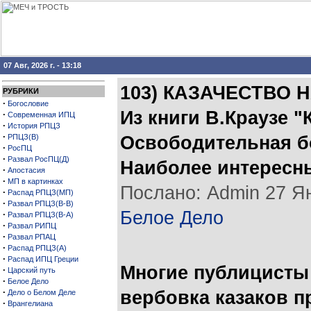
07 Авг, 2026 г. - 13:18
103) КАЗАЧЕСТВО 
РУБРИКИ
·
Богословие
Из книги В.Краузе "
·
Современная ИПЦ
·
История РПЦЗ
·
РПЦЗ(В)
Освободительная бо
·
РосПЦ
·
Развал РосПЦ(Д)
Наиболее интересн
·
Апостасия
·
МП в картинках
Послано: Admin 27 Янв
·
Распад РПЦЗ(МП)
·
Развал РПЦЗ(В-В)
Белое Дело
·
Развал РПЦЗ(В-А)
·
Развал РИПЦ
·
Развал РПАЦ
·
Распад РПЦЗ(А)
·
Распад ИПЦ Греции
Многие публицисты 
·
Царский путь
·
Белое Дело
·
вербовка казаков п
Дело о Белом Деле
·
Врангелиана