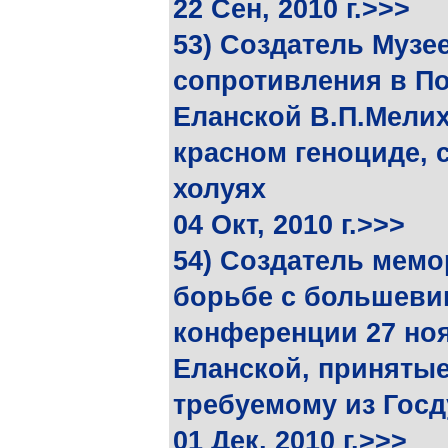
22 Сен, 2010 г.>>>
53) Создатель Музе
сопротивления в По
Еланской В.П.Мели
красном геноциде, 
холуях
04 Окт, 2010 г.>>>
54) Создатель мемо
борьбе с большеви
конференции 27 ноя
Еланской, принятые
требуемому из Госд
01 Дек, 2010 г.>>>