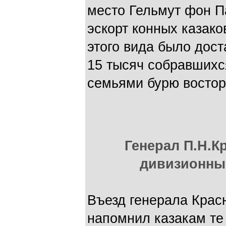
место Гельмут фон П
эскорт конных казак
этого вида было дост
15 тысяч собравшихс
семьями бурю востор
Генерал П.Н.К
дивизионны
Въезд генерала Крас
напомнил казакам те