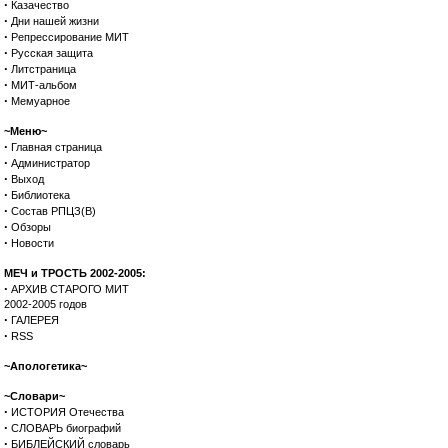
·
Казачество
·
Дни нашей жизни
·
Репрессирование МИТ
·
Русская защита
·
Литстраница
·
МИТ-альбом
·
Мемуарное
~Меню~
·
Главная страница
·
Администратор
·
Выход
·
Библиотека
·
Состав РПЦЗ(В)
·
Обзоры
·
Новости
МЕЧ и ТРОСТЬ 2002-2005:
·
АРХИВ СТАРОГО МИТ
2002-2005 годов
·
ГАЛЕРЕЯ
·
RSS
~Апологетика~
~Словари~
·
ИСТОРИЯ Отечества
·
СЛОВАРЬ биографий
·
БИБЛЕЙСКИЙ словарь