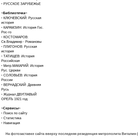
·
РУССКОЕ ЗАРУБЕЖЬЕ
~Библиотечка~
·
КЛЮЧЕВСКИЙ: Русская
история
·
КАРАМЗИН: История Гос.
Рос-го
·
КОСТОМАРОВ:
Св.Владимир - Романовы
·
ПЛАТОНОВ: Русская
история
·
ТАТИЩЕВ: История
Российская
·
Митр.МАКАРИЙ: История
Рус. Церкви
·
СОЛОВЬЕВ: История
России
·
ВЕРНАДСКИЙ: Древняя
Русь
·
Журнал ДВУГЛАВЫЙ
ОРЕЛЪ 1921 год
~Сервисы~
·
Поиск по сайту
·
Статистика
·
Навигация
На фотозаставке сайта вверху последняя резиденция митрополита Виталия 