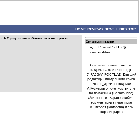
HOME
::
REVIEWS
::
NEWS
::
LINKS
::
TOP
А.Оршулевича обвинили в интернет-
Связные ссылки
·
Ещё о Развал РосПЦ(Д)
·
Новости Admin
Самая читаемая статья из
раздела Развал РосПЦ(Д) :
5) РАЗВАЛ РОСПЦ(Д): Бывший
редактор Синодального сайта
РосПЦ(Д) «Исповедник»
А.Кузнецов о почетном титуле
вл.Дамаскина (Балабанова)
«Митрополит Карасевский» --
комментарии к переписке
о.Николая (Мамаева) и его
первоиерарха