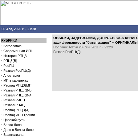
06 Авг, 2026 г. - 21:38
ОБЫСКИ, ЗАДЕРЖАНИЯ, ДОПРОСЫ ФСБ КЕНИГСБЕР
РУБРИКИ
зашифрованности "битья жидов" -- ОРИГИНАЛ
·
Богословие
Послано: Admin 23 Сен, 2011 г. - 23:29
·
Современная ИПЦ
Развал РосПЦ(Д)
·
История РПЦЗ
·
РПЦЗ(В)
·
РосПЦ
·
Развал РосПЦ(Д)
·
Апостасия
·
МП в картинках
·
Распад РПЦЗ(МП)
·
Развал РПЦЗ(В-В)
·
Развал РПЦЗ(В-А)
·
Развал РИПЦ
·
Развал РПАЦ
·
Распад РПЦЗ(А)
·
Распад ИПЦ Греции
·
Царский путь
·
Белое Дело
·
Дело о Белом Деле
·
Врангелиана