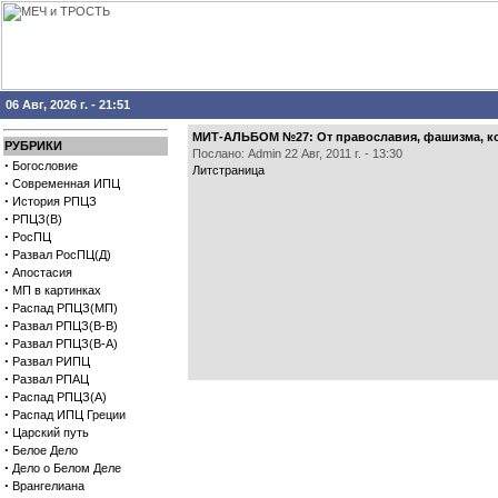
06 Авг, 2026 г. - 21:51
МИТ-АЛЬБОМ №27: От православия, фашизма, ко
РУБРИКИ
Послано: Admin 22 Авг, 2011 г. - 13:30
·
Богословие
Литстраница
·
Современная ИПЦ
·
История РПЦЗ
·
РПЦЗ(В)
·
РосПЦ
·
Развал РосПЦ(Д)
·
Апостасия
·
МП в картинках
·
Распад РПЦЗ(МП)
·
Развал РПЦЗ(В-В)
·
Развал РПЦЗ(В-А)
·
Развал РИПЦ
·
Развал РПАЦ
·
Распад РПЦЗ(А)
·
Распад ИПЦ Греции
·
Царский путь
·
Белое Дело
·
Дело о Белом Деле
·
Врангелиана