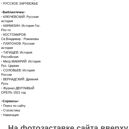
·
РУССКОЕ ЗАРУБЕЖЬЕ
~Библиотечка~
·
КЛЮЧЕВСКИЙ: Русская
история
·
КАРАМЗИН: История Гос.
Рос-го
·
КОСТОМАРОВ:
Св.Владимир - Романовы
·
ПЛАТОНОВ: Русская
история
·
ТАТИЩЕВ: История
Российская
·
Митр.МАКАРИЙ: История
Рус. Церкви
·
СОЛОВЬЕВ: История
России
·
ВЕРНАДСКИЙ: Древняя
Русь
·
Журнал ДВУГЛАВЫЙ
ОРЕЛЪ 1921 год
~Сервисы~
·
Поиск по сайту
·
Статистика
·
Навигация
На фотозаставке сайта вверх