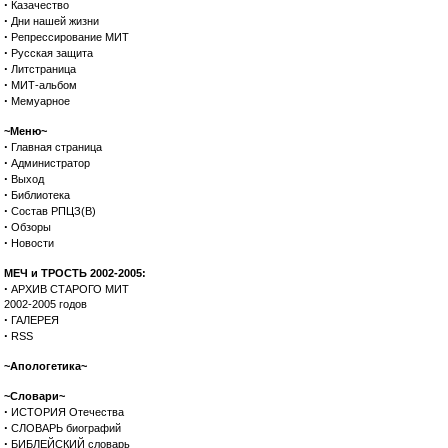
·
Казачество
·
Дни нашей жизни
·
Репрессирование МИТ
·
Русская защита
·
Литстраница
·
МИТ-альбом
·
Мемуарное
~Меню~
·
Главная страница
·
Администратор
·
Выход
·
Библиотека
·
Состав РПЦЗ(В)
·
Обзоры
·
Новости
МЕЧ и ТРОСТЬ 2002-2005:
·
АРХИВ СТАРОГО МИТ
2002-2005 годов
·
ГАЛЕРЕЯ
·
RSS
~Апологетика~
~Словари~
·
ИСТОРИЯ Отечества
·
СЛОВАРЬ биографий
·
БИБЛЕЙСКИЙ словарь