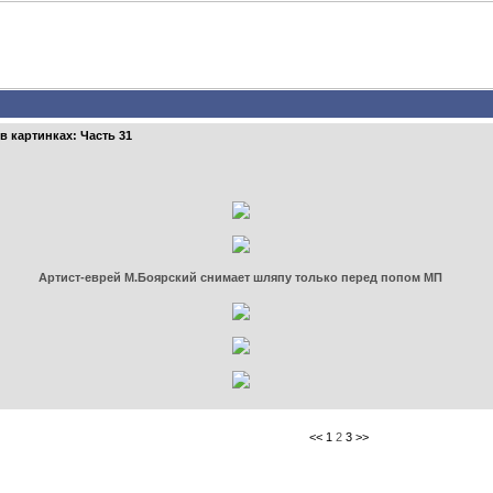
в картинках: Часть 31
Артист-еврей М.Боярский снимает шляпу только перед попом МП
<<
1
2
3
>>