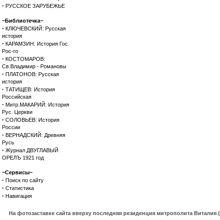
·
РУССКОЕ ЗАРУБЕЖЬЕ
~Библиотечка~
·
КЛЮЧЕВСКИЙ: Русская
история
·
КАРАМЗИН: История Гос.
Рос-го
·
КОСТОМАРОВ:
Св.Владимир - Романовы
·
ПЛАТОНОВ: Русская
история
·
ТАТИЩЕВ: История
Российская
·
Митр.МАКАРИЙ: История
Рус. Церкви
·
СОЛОВЬЕВ: История
России
·
ВЕРНАДСКИЙ: Древняя
Русь
·
Журнал ДВУГЛАВЫЙ
ОРЕЛЪ 1921 год
~Сервисы~
·
Поиск по сайту
·
Статистика
·
Навигация
На фотозаставке сайта вверху последняя резиденция митрополита Виталия 