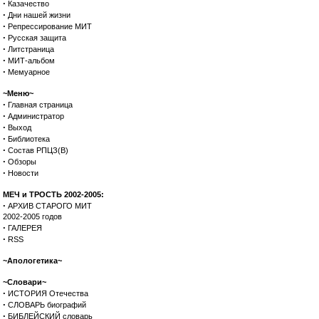
·
Казачество
·
Дни нашей жизни
·
Репрессирование МИТ
·
Русская защита
·
Литстраница
·
МИТ-альбом
·
Мемуарное
~Меню~
·
Главная страница
·
Администратор
·
Выход
·
Библиотека
·
Состав РПЦЗ(В)
·
Обзоры
·
Новости
МЕЧ и ТРОСТЬ 2002-2005:
·
АРХИВ СТАРОГО МИТ
2002-2005 годов
·
ГАЛЕРЕЯ
·
RSS
~Апологетика~
~Словари~
·
ИСТОРИЯ Отечества
·
СЛОВАРЬ биографий
·
БИБЛЕЙСКИЙ словарь