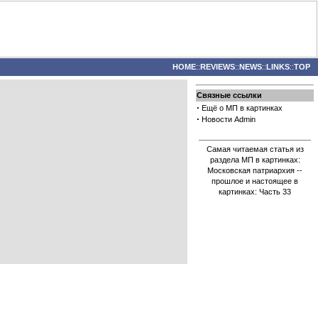
HOME
::
REVIEWS
::
NEWS
::
LINKS
::
TOP
Связные ссылки
·
Ещё о МП в картинках
·
Новости Admin
Самая читаемая статья из
раздела МП в картинках:
Московская патриархия --
прошлое и настоящее в
картинках: Часть 33