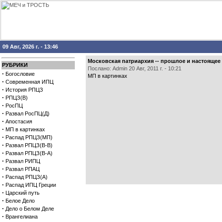
09 Авг, 2026 г. - 13:46
Московская патриархия -- прошлое и настоящее 
РУБРИКИ
Послано: Admin 20 Авг, 2011 г. - 10:21
·
Богословие
МП в картинках
·
Современная ИПЦ
·
История РПЦЗ
·
РПЦЗ(В)
·
РосПЦ
·
Развал РосПЦ(Д)
·
Апостасия
·
МП в картинках
·
Распад РПЦЗ(МП)
·
Развал РПЦЗ(В-В)
·
Развал РПЦЗ(В-А)
·
Развал РИПЦ
·
Развал РПАЦ
·
Распад РПЦЗ(А)
·
Распад ИПЦ Греции
·
Царский путь
·
Белое Дело
·
Дело о Белом Деле
·
Врангелиана