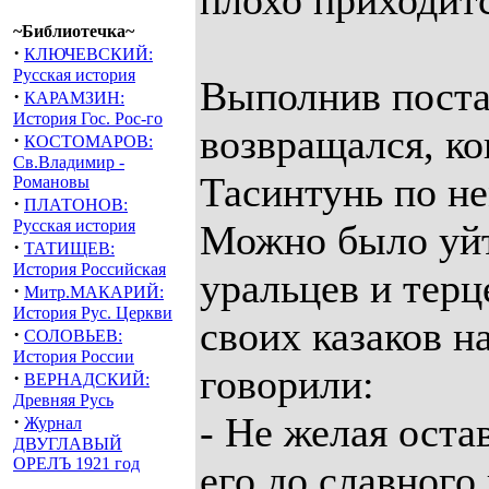
плохо приходитс
~Библиотечка~
·
КЛЮЧЕВСКИЙ:
Русская история
Выполнив поста
·
КАРАМЗИН:
История Гос. Рос-го
возвращался, ко
·
КОСТОМАРОВ:
Св.Владимир -
Тасинтунь по не
Романовы
·
ПЛАТОНОВ:
Русская история
Можно было уйт
·
ТАТИЩЕВ:
История Российская
уральцев и тер
·
Митр.МАКАРИЙ:
История Рус. Церкви
своих казаков н
·
СОЛОВЬЕВ:
История России
говорили:
·
ВЕРНАДСКИЙ:
Древняя Русь
- Не желая оста
·
Журнал
ДВУГЛАВЫЙ
ОРЕЛЪ 1921 год
его до славного