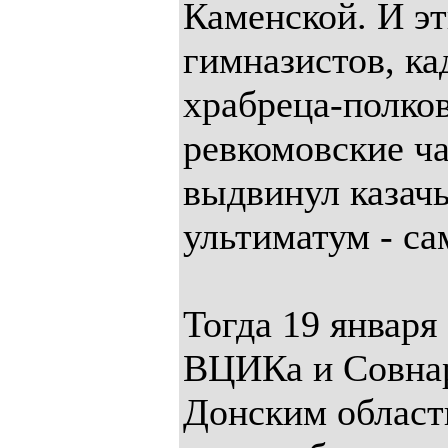
Каменской. И эт
гимназистов, ка
храбреца-полко
ревкомовские ча
выдвинул казач
ультиматум - са
Тогда 19 января
ВЦИКа и Совнар
Донским област