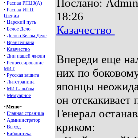
Послано: Admin 
·
Распад РПЦЗ(А)
·
Распад ИПЦ
18:26
Греции
·
Царский путь
Казачество
·
Белое Дело
·
Дело о Белом Деле
·
Врангелиана
·
Казачество
·
Впереди еще на
Дни нашей жизни
·
Репрессирование
МИТ
них по боковому
·
Русская защита
·
Литстраница
японцы неожида
·
МИТ-альбом
·
Мемуарное
он отскакивает
~Меню~
Генерал остана
·
Главная страница
·
Администратор
криком:
·
Выход
·
Библиотека