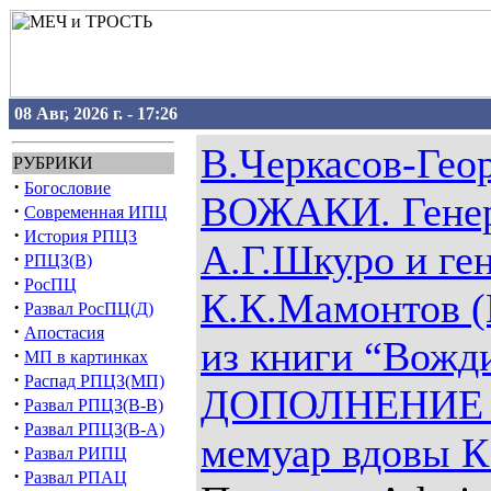
08 Авг, 2026 г. - 17:26
В.Черкасов-Ге
РУБРИКИ
·
Богословие
ВОЖАКИ. Генер
·
Современная ИПЦ
·
История РПЦЗ
А.Г.Шкуро и ге
·
РПЦЗ(В)
·
РосПЦ
К.К.Мамонтов (
·
Развал РосПЦ(Д)
·
Апостасия
из книги “Вожд
·
МП в картинках
·
Распад РПЦЗ(МП)
ДОПОЛНЕНИЕ о
·
Развал РПЦЗ(В-В)
·
Развал РПЦЗ(В-А)
мемуар вдовы К
·
Развал РИПЦ
·
Развал РПАЦ