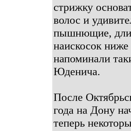
стрижку основа
волос и удивите
пышнющие, дли
наискосок ниже
напоминали таки
Юденича.
После Октябрьс
года на Дону на
теперь некотор