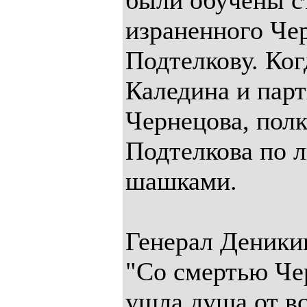
были обучены ст
израненного Че
Подтелкову. Ког
Каледина и пар
Чернецова, пол
Подтелкова по л
шашками.
Генерал Деники
"Со смертью Че
ушла душа от в