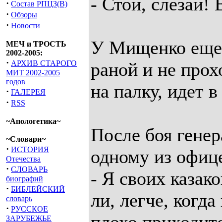
- Стой, слезай!
·
Состав РПЦЗ(В)
·
Обзоры
·
Новости
У Мищенко еще 
МЕЧ и ТРОСТЬ
2002-2005:
·
АРХИВ СТАРОГО
раной и не прох
МИТ 2002-2005
годов
на палку, идет в
·
ГАЛЕРЕЯ
·
RSS
~Апологетика~
После боя гене
~Словари~
·
ИСТОРИЯ
одному из офиц
Отечества
·
СЛОВАРЬ
- Я своих казак
биографий
·
БИБЛЕЙСКИЙ
ли, легче, когда
словарь
·
РУССКОЕ
ЗАРУБЕЖЬЕ