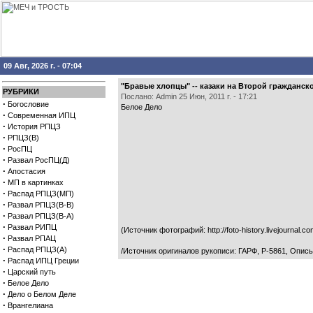
09 Авг, 2026 г. - 07:04
"Бравые хлопцы" -- казаки на Второй гражданско
РУБРИКИ
Послано: Admin 25 Июн, 2011 г. - 17:21
·
Богословие
Белое Дело
·
Современная ИПЦ
·
История РПЦЗ
·
РПЦЗ(В)
·
РосПЦ
·
Развал РосПЦ(Д)
·
Апостасия
·
МП в картинках
·
Распад РПЦЗ(МП)
·
Развал РПЦЗ(В-В)
·
Развал РПЦЗ(В-А)
·
Развал РИПЦ
(Источник фотографий: http://foto-history.livejournal.c
·
Развал РПАЦ
·
Распад РПЦЗ(А)
/Источник оригиналов рукописи: ГАРФ, P-5861, Опись 
·
Распад ИПЦ Греции
·
Царский путь
·
Белое Дело
·
Дело о Белом Деле
·
Врангелиана