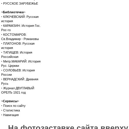
·
РУССКОЕ ЗАРУБЕЖЬЕ
~Библиотечка~
·
КЛЮЧЕВСКИЙ: Русская
история
·
КАРАМЗИН: История Гос.
Рос-го
·
КОСТОМАРОВ:
Св.Владимир - Романовы
·
ПЛАТОНОВ: Русская
история
·
ТАТИЩЕВ: История
Российская
·
Митр.МАКАРИЙ: История
Рус. Церкви
·
СОЛОВЬЕВ: История
России
·
ВЕРНАДСКИЙ: Древняя
Русь
·
Журнал ДВУГЛАВЫЙ
ОРЕЛЪ 1921 год
~Сервисы~
·
Поиск по сайту
·
Статистика
·
Навигация
На фотозаставке сайта вверх