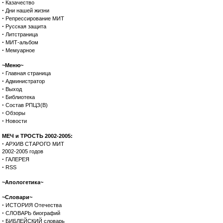
·
Казачество
·
Дни нашей жизни
·
Репрессирование МИТ
·
Русская защита
·
Литстраница
·
МИТ-альбом
·
Мемуарное
~Меню~
·
Главная страница
·
Администратор
·
Выход
·
Библиотека
·
Состав РПЦЗ(В)
·
Обзоры
·
Новости
МЕЧ и ТРОСТЬ 2002-2005:
·
АРХИВ СТАРОГО МИТ
2002-2005 годов
·
ГАЛЕРЕЯ
·
RSS
~Апологетика~
~Словари~
·
ИСТОРИЯ Отечества
·
СЛОВАРЬ биографий
·
БИБЛЕЙСКИЙ словарь