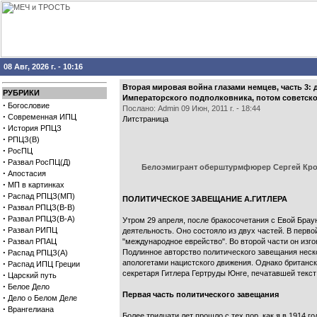
08 Авг, 2026 г. - 10:16
Вторая мировая война глазами немцев, часть 3:
РУБРИКИ
Императорского подполковника, потом советск
·
Богословие
Послано: Admin 09 Июн, 2011 г. - 18:44
·
Современная ИПЦ
Литстраница
·
История РПЦЗ
·
РПЦЗ(В)
·
РосПЦ
·
Развал РосПЦ(Д)
Белоэмигрант оберштурмфюрер Сергей Крот
·
Апостасия
·
МП в картинках
·
Распад РПЦЗ(МП)
ПОЛИТИЧЕСКОЕ ЗАВЕЩАНИЕ А.ГИТЛЕРА
·
Развал РПЦЗ(В-В)
·
Развал РПЦЗ(В-А)
Утром 29 апреля, после бракосочетания с Евой Брау
·
Развал РИПЦ
деятельность. Оно состояло из двух частей. В перво
·
Развал РПАЦ
"международное еврейство". Во второй части он изго
·
Подлинное авторство политического завещания нес
Распад РПЦЗ(А)
·
апологетами нацистского движения. Однако британск
Распад ИПЦ Греции
секретаря Гитлера Гертруды Юнге, печатавшей текст
·
Царский путь
·
Белое Дело
Первая часть политического завещания
·
Дело о Белом Деле
·
Врангелиана
Более тридцати лет прошло с тех пор, как я в 1914 