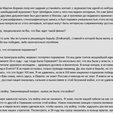
и Мартин Борман получил задание установить контакт с журналистом одной из нейтрал
а швейцарский журналист Курт Шпейдель взял у него последнее интервью. Но сам Шпе
другими документами был доставлен в Москву, где и пролежал до недавнего времени
лся расшифровать стенографическую запись и был поражен уникальностью этого истор
лько вопросов из этого интервью, которые могут быть интересны современному русск
у, предполагали ли Вы, что Вас ждет такой финал?
что шли. Мы вступали в решающую борьбу (Endkampf), ставкой в которой была жизнь 
ибо мы победим, либо окончательно погибнем.
ы, что потерпели поражение?
 она проиграла войну, вермахт потерпел поражение. Но мы дали толчок мощнейшей иде
ните 20-е годы - где тогда была Германия? За несколько лет, что мы были у власти,
питали здоровую молодежь - здоровую духовно и физически. В конце концов, в истории
 в Египте? В истории осталась только громада пирамид. Да, мы пали в борьбе, но это 
ть, что это будет XXI век. Я не удивлюсь, если в XXI веке национал-социализм побед
Вам скажу, никто здесь, в Европе, не знает Россию и никогда ее не знал. Я вовсе не 
 русская нация оказалась сильнее и выносливее в этой безумной войне, и я не удивл
и войну. Закономерный вопрос: нужна ли была эта война?
 мире зависело начать эту войну или не начинать. Я знаю, после нашей гибели на нас с
кто-то другой в Германии хотели этой войны. Новое поколение немцев строило великое 
цы и евреи всего мира сделали все, чтобы начать эту войну, чтобы задушить ростки м
слом наших стратегов. Посмотрите, в 39 году мы сразу оказались в кольце врагов, п