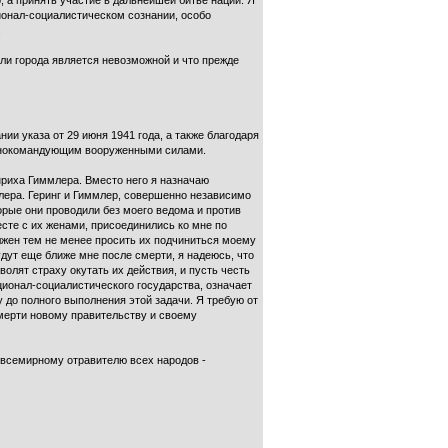
, а принять участие в дальнейшей битве нации. Я
онал-социалистическом сознании, особо
.
или города является невозможной и что прежде
и указа от 29 июня 1941 года, а также благодаря
лавнокомандующим вооруженными силами.
риха Гиммлера. Вместо него я назначаю
лера. Геринг и Гиммлер, совершенно независимо
орые они проводили без моего ведома и против
есте с их женами, присоединились ко мне по
олжен тем не менее просить их подчиниться моему
дут еще ближе мне после смерти, я надеюсь, что
волят страху окутать их действия, и пусть честь
ационал-социалистического государства, означает
 до полного выполнения этой задачи. Я требую от
мерти новому правительству и своему
 всемирному отравителю всех народов -