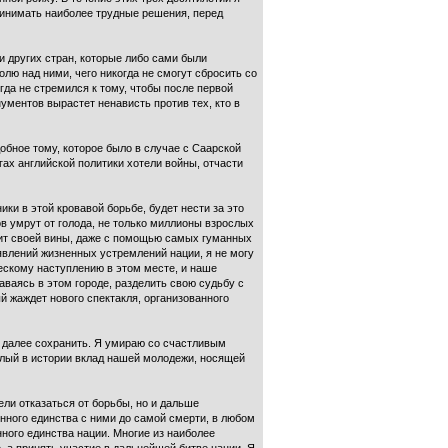
ринимать наиболее трудные решения, перед
и других стран, которые либо сами были
лю над ними, чего никогда не смогут сбросить со
гда не стремился к тому, чтобы после первой
ументов вырастет ненависть против тех, кто в
обное тому, которое было в случае с Саарской
гах английской политики хотели войны, отчасти
ки в этой кровавой борьбе, будет нести за это
ов умрут от голода, не только миллионы взрослых
упит своей вины, даже с помощью самых гуманных
явлений жизненных устремлений нации, я не могу
ескому наступлению в этом месте, и наше
аваясь в этом городе, разделить свою судьбу с
й жаждет нового спектакля, организованного
т далее сохранить. Я умираю со счастливым
алый в истории вклад нашей молодежи, носящей
ели отказаться от борьбы, но и дальше
енного единства с ними до самой смерти, в любом
ного единства нации. Многие из наиболее