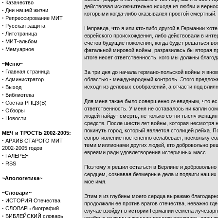
·
Казачество
действовал исключительно исходя из любви и вернос
·
Дни нашей жизни
которыми когда-либо оказывался простой смертный. 
·
Репрессирование МИТ
·
Русская защита
Неправда, что я или кто-либо другой в Германии хот
·
Литстраница
еврейского происхождения, либо действовали в инте
·
МИТ-альбом
счетов будущие поколения, когда будет решаться воп
·
Мемуарное
фатальной мировой войны, разразилась бы вторая пр
итоге несет ответственность, кого мы должны благод
~Меню~
·
Главная страница
За три дня до начала германо-польской войны я вно
·
Администратор
областью - международный контроль. Этого предложе
·
исходя из деловых соображений, а отчасти под вли
Выход
·
Библиотека
Для меня также было совершенно очевидным, что есл
·
Состав РПЦЗ(В)
ответственность. У меня не оставалось ни капли сом
·
Обзоры
людей найдут смерть, не только сотни тысяч женщин
·
Новости
средств. После шести лет войны, которая несмотря 
покинуть город, который является столицей рейха. 
МЕЧ и ТРОСТЬ 2002-2005:
сопротивление постепенно ослабевает, поскольку со
·
АРХИВ СТАРОГО МИТ
теми миллионами других людей, кто добровольно реши
2002-2005 годов
евреями ради удовлетворения истеричных масс.
·
ГАЛЕРЕЯ
·
RSS
Поэтому я решил остаться в Берлине и добровольно 
сердцем, сознавая безмерные дела и подвиги наших 
~Апологетика~
мое имя.
~Словари~
Этим я из глубины моего сердца выражаю благодарнос
·
ИСТОРИЯ Отечества
продолжали ее против врагов отечества, неважно гд
·
СЛОВАРЬ биографий
случае взойдут в истории Германии семена лучезарн
·
БИБЛЕЙСКИЙ словарь