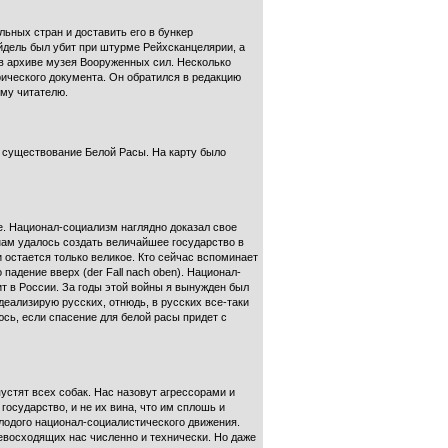
ьных стран и доставить его в бункер
йдель был убит при штурме Рейхсканцелярии, а
 в архиве музея Вооруженных сил. Несколько
ического документа. Он обратился в редакцию
ому читателю.
и существование Белой Расы. На карту было
е. Национал-социализм наглядно доказал свое
 нам удалось создать величайшее государство в
 остается только великое. Кто сейчас вспоминает
падение вверх (der Fall nach oben). Национал-
ит в России. За годы этой войны я вынужден был
идеализирую русских, отнюдь, в русских все-таки
юсь, если спасение для белой расы придет с
пустят всех собак. Нас назовут агрессорами и
государство, и не их вина, что им сплошь и
олодого национал-социалистического движения.
ревосходящих нас численно и технически. Но даже