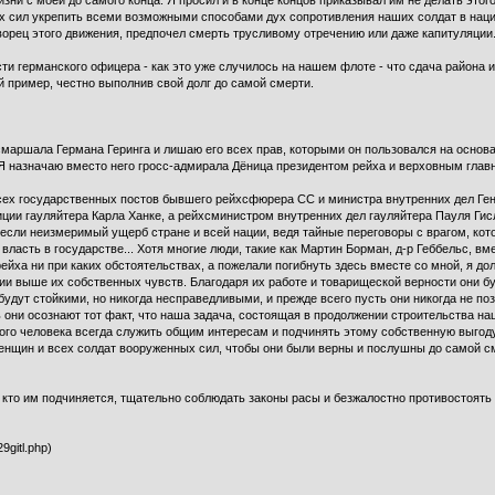
и с моей до самого конца. Я просил и в конце концов приказывал им не делать этого
х сил укрепить всеми возможными способами дух сопротивления наших солдат в наци
 творец этого движения, предпочел смерть трусливому отречению или даже капитуляции
ти германского офицера - как это уже случилось на нашем флоте - что сдача района 
й пример, честно выполнив свой долг до самой смерти.
аршала Германа Геринга и лишаю его всех прав, которыми он пользовался на основани
. Я назначаю вместо него гросс-адмирала Дёница президентом рейха и верховным г
сех государственных постов бывшего рейхсфюрера СС и министра внутренних дел Ген
ии гауляйтера Карла Ханке, а рейхсминистром внутренних дел гауляйтера Пауля Гис
несли неизмеримый ущерб стране и всей нации, ведя тайные переговоры с врагом, кот
власть в государстве... Хотя многие люди, такие как Мартин Борман, д-р Геббельс, вм
ейха ни при каких обстоятельствах, а пожелали погибнуть здесь вместе со мной, я д
ии выше их собственных чувств. Благодаря их работе и товарищеской верности они бу
будут стойкими, но никогда несправедливыми, и прежде всего пусть они никогда не поз
ь они осознают тот факт, что наша задача, состоящая в продолжении строительства н
стого человека всегда служить общим интересам и подчинять этому собственную выгоду
женщин и всех солдат вооруженных сил, чтобы они были верны и послушны до самой с
 кто им подчиняется, тщательно соблюдать законы расы и безжалостно противостоять
9gitl.php)