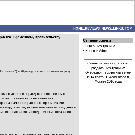
HOME
::
REVIEWS
::
NEWS
::
LINKS
::
TOP
еприсяга" Временному правительству
Связные ссылки
·
Ещё о Литстраница
·
Новости Admin
Самая читаемая статья из
раздела Литстраница:
Великий") и Французского легиона перед
Очередной творческий вечер
ИПХ поэта Н.Боголюбова в
Москве 2010 года
ором объяснял и оправдывал свою жизнь и
л ответственность за ее начало на
лера, назначенных ранее его преемниками.
вием миру и последующим поколениям, созданным
кие исследования, и свидетельские показания
нной рейху. В течение этих трех десятилетий я