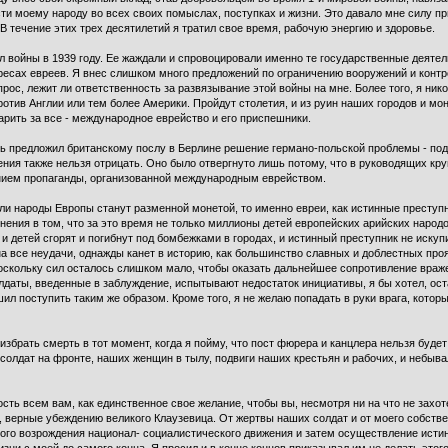
ти моему народу во всех своих помыслах, поступках и жизни. Это давало мне силу п
В течение этих трех десятилетий я тратил свое время, рабочую энергию и здоровье.
ел войны в 1939 году. Ее жаждали и спровоцировали именно те государственные деятел
ресах евреев. Я внес слишком много предложений по ограничению вооружений и контро
рос, лежит ли ответственность за развязывание этой войны на мне. Более того, я нико
отив Англии или тем более Америки. Пройдут столетия, и из руин наших городов и мон
арить за все - международное еврейство и его приспешники.
вь предложил британскому послу в Берлине решение германо-польской проблемы - под
ния также нельзя отрицать. Оно было отвергнуто лишь потому, что в руководящих кру
янием пропаганды, организованной международным еврейством.
и народы Европы станут разменной монетой, то именно евреи, как истинные преступни
нения в том, что за это время не только миллионы детей европейских арийских народ
 и детей сгорят и погибнут под бомбежками в городах, и истинный преступник не иск
на все неудачи, однажды канет в историю, как большинство славных и доблестных про
Поскольку сил осталось слишком мало, чтобы оказать дальнейшее сопротивление враж
лдаты, введенные в заблуждение, испытывают недостаток инициативы, я бы хотел, ост
л поступить таким же образом. Кроме того, я не желаю попадать в руки врага, которы
избрать смерть в тот момент, когда я пойму, что пост фюрера и канцлера нельзя буде
солдат на фронте, наших женщин в тылу, подвиги наших крестьян и рабочих, и небыв
ть всем вам, как единственное свое желание, чтобы вы, несмотря ни на что не захот
е, верные убеждению великого Клаузевица. От жертвы наших солдат и от моего собств
ого возрождения национал- социалистического движения и затем осуществление истин