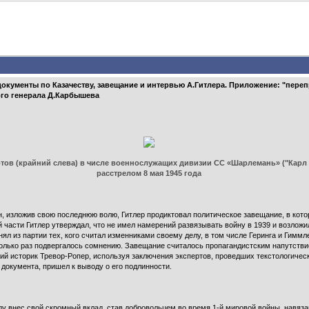
 документы по Казачеству, завещание и интервью А.Гитлера. Приложение: "пер
ого генерала Д.Карбышева
ов (крайний слева) в числе военнослужащих дивизии СС «Шарлемань» ("Карл 
расстрелом 8 мая 1945 года
н, изложив свою последнюю волю, Гитлер продиктовал политическое завещание, в кот
й части Гитлер утверждал, что не имел намерений развязывать войну в 1939 и возложи
нял из партии тех, кого считал изменниками своему делу, в том числе Геринга и Гимм
колько раз подвергалось сомнению. Завещание считалось пропагандистским напутст
ий историк Тревор-Ропер, используя заключения экспертов, проведших текстологичес
 документа, пришел к выводу о его подлинности.
году внес свой скромный вклад, став добровольцем во время 1-й мировой войны, навяза