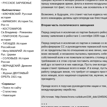
храбрых мужчин и женщин решили соединить свои жизн
·
РУССКОЕ ЗАРУБЕЖЬЕ
прошу командиров армии, флота и военно-воздушны
упоминая тот факт, что и я лично, как основатель и
~Библиотечка~
·
КЛЮЧЕВСКИЙ: Русская
Возможно, в будущем, это станет частью кодекса чес
история
всего командиры должны идти впереди как блестящи
·
КАРАМЗИН: История Гос.
Рос-го
Вторая часть политического завещания
·
КОСТОМАРОВ:
Св.Владимир - Романовы
Перед смертью я исключаю из партии бывшего рейхсм
·
моему заявлению в рейхстаге 1 сентября 1939 года
ПЛАТОНОВ: Русская
история
·
Перед смертью я исключаю из партии и снимаю со в
ТАТИЩЕВ: История
рейхсфюрером СС и руководителем германской полиц
Российская
от их предательства по отношению ко мне лично, на
·
Митр.МАКАРИЙ: История
моих желаний, и незаконно пытались присвоить себе 
Рус. Церкви
собственной воле и не пожелали оставлять столицу р
·
СОЛОВЬЕВ: История
требованию и в этом случае поставить интересы нац
России
мой дух останется в них навсегда. Пусть они всегда 
·
ВЕРНАДСКИЙ: Древняя
нации станет превыше всего в мире. И в конце, пуст
Русь
работу грядущих веков, что требует от каждого про
·
Журнал ДВУГЛАВЫЙ
всех немцев, всех национал-социалистов, мужчин, 
ОРЕЛЪ 1921 год
президенту.
~Сервисы~
Прежде всего я поручаю руководителям нации и тем,
·
Поиск по сайту
международному еврейству.
·
Статистика
·
Навигация
(Источник: http://www.hrono.ru/dokum/194_dok/1945042
+ + +