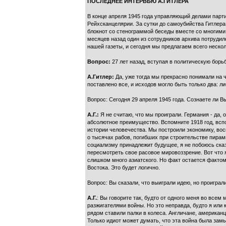
ПОСЛЕДНЕЕ ИНТЕРВЬЮ А.ГИТЛЕРА
В конце апреля 1945 года управляющий делами парти
Рейхсканцелярии. За сутки до самоубийства Гитлер
блокнот со стенограммой беседы вместе со многими 
месяцев назад один из сотрудников архива потруди
нашей газеты, и сегодня мы предлагаем всего неско
Вопрос:
27 лет назад, вступая в политическую борьб
А.Гитлер:
Да, уже тогда мы прекрасно понимали на 
поставлено все, и исходов могло быть только два: л
Вопрос: Сегодня 29 апреля 1945 года. Сознаете ли В
А.Г.:
Я не считаю, что мы проиграли. Германия - да,
абсолютное преимущество. Вспомните 1918 год, вспом
истории человечества. Мы построили экономику, вос
о тысячах рабов, погибших при строительстве пирамид
социализму принадлежит будущее, я не побоюсь сказа
пересмотреть свое расовое мировоззрение. Вот что я 
слишком много азиатского. Но факт остается фактом,
Востока. Это будет логично.
Вопрос: Вы сказали, что выиграли идею, но проиграл
А.Г.
: Вы говорите так, будто от одного меня во всем
разжигателями войны. Но это неправда, будто я или 
рядом ставили палки в колеса. Англичане, американ
Только идиот может думать, что эта война была замы