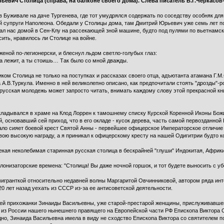
ьевич Столица (справа, на балконе своего дома). Слева писатель В.Г.Черкасов
 Буживале на даче Тургенева, где тот умудрялся содержать по соседству особняк для
 супруги Наполеона. Обедали у Столицы дома, там Дмитрий Юрьевич уже семь лет по
чал нас домой в Сен-Клу на рассекающей зной машине, будто под пулями по вьетнамс
ить, нравилось ли Столице на войне.
женой по-легионерски, и блеснул льдом светло-голубых глаз:
ота лежит, а ты стоишь… Так было со мной дважды.
иком Столица не только на поступках и рассказах своего отца, адъютанта атамана Г.М
а А.В.Туркула. Именно в ней великолепно описано, как предпочитали стоять "дрозды"-
русская молодежь может запросто читать, внимать каждому слову этой прекрасной книг
кладывался в храме на Клод Лоррен к тамошнему списку Курской Коренной Иконы Божие
основавший сей приход, что в его окладе - кусок дерева, часть самой первозданной К
ало сияет боевой крест Святой Анны - первейшее офицерское Императорское отличие з
свою высокую награду, а я приникал к офицерскому кресту на нашей Одигитрии будто к
некая неколебимая старинная русская столица в бескрайней "глуши" Индокитая, Африк
колонизаторские времена: "Столица! Вы даже ночной горшок, и тот будете выносить с у
игранткой относительно недавней волны Маргаритой Овчинниковой, автором ряда ин
0 лет назад уехать из СССР из-за ее антисоветской деятельности.
ней прихожанки Зинаиды Васильевны, уже старой-престарой женщины, прислуживавше
из России нашего нынешнего правящего на Европейской части РФ Епископа Виктора Сл
о, Зинаида Васильевна имела в виду не сходство Епископа Виктора со святителем по