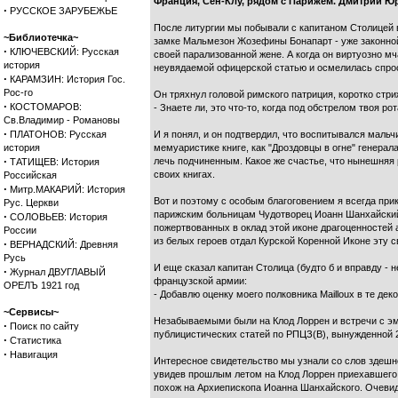
Франция, Сен-Клу, рядом с Парижем. Дмитрий Юр
·
РУССКОЕ ЗАРУБЕЖЬЕ
После литургии мы побывали с капитаном Столицей в
~Библиотечка~
замке Мальмезон Жозефины Бонапарт - уже законной
·
КЛЮЧЕВСКИЙ: Русская
своей парализованной жене. А когда он виртуозно м
история
неувядаемой офицерской статью и осмелилась спрос
·
КАРАМЗИН: История Гос.
Рос-го
Он тряхнул головой римского патриция, коротко стри
·
КОСТОМАРОВ:
- Знаете ли, это что-то, когда под обстрелом твоя р
Св.Владимир - Романовы
·
ПЛАТОНОВ: Русская
И я понял, и он подтвердил, что воспитывался мальч
история
мемуаристике книге, как "Дроздовцы в огне" генерал
·
лечь подчиненным. Какое же счастье, что нынешняя 
ТАТИЩЕВ: История
своих книгах.
Российская
·
Митр.МАКАРИЙ: История
Вот и поэтому с особым благоговением я всегда при
Рус. Церкви
парижским больницам Чудотворец Иоанн Шанхайский, 
·
СОЛОВЬЕВ: История
пожертвованных в оклад этой иконе драгоценностей 
России
из белых героев отдал Курской Коренной Иконе эту 
·
ВЕРНАДСКИЙ: Древняя
Русь
И еще сказал капитан Столица (будто б и вправду - 
·
Журнал ДВУГЛАВЫЙ
французской армии:
ОРЕЛЪ 1921 год
- Добавлю оценку моего полковника Mailloux в те де
~Сервисы~
Незабываемыми были на Клод Лоррен и встречи с эм
·
Поиск по сайту
публицистических статей по РПЦЗ(В), вынужденной 2
·
Статистика
·
Навигация
Интересное свидетельство мы узнали со слов здеш
увидев прошлым летом на Клод Лоррен приехавшего 
похож на Архиепископа Иоанна Шанхайского. Очевидн