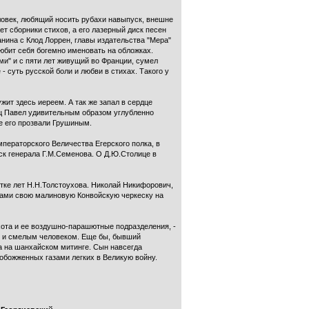
ловек, любящий носить рубахи навыпуск, внешне
т сборники стихов, а его лазерный диск песен
анина с Клод Лоррен, главы издательства "Мера"
юбит себя богемно именовать на обложках.
ми" и с пяти лет живущий во Франции, сумел
- суть русской боли и любви в стихах. Такого у
ит здесь иереем. А так же запал в сердце
ец Павел удивительным образом углубленно
ие его прозвали Грушиным.
ераторского Величества Егерского полка, в
к генерала Г.М.Семенова. О Д.Ю.Столице в
ятке лет Н.Н.Толстоухова. Николай Никифорович,
жами свою малиновую Конвойскую черкеску на
хота и ее воздушно-парашютные подразделения, -
ым и смелым человеком. Еще бы, бывший
а на шанхайском митинге. Сын навсегда
 обожженных газами легких в Великую войну.