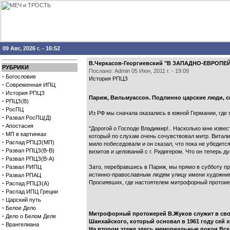
09 Авг, 2026 г. - 16:52
В.Черкасов-Георгиевский "В ЗАПАДНО-ЕВРОПЕЙС
РУБРИКИ
Послано: Admin 05 Июн, 2011 г. - 19:09
·
Богословие
История РПЦЗ
·
Современная ИПЦ
·
История РПЦЗ
Париж, Вильмуассон. Подлинно царские люди, с
·
РПЦЗ(В)
·
РосПЦ
Из РФ мы сначала оказались в южной Германии, где 
·
Развал РосПЦ(Д)
·
Апостасия
"Дорогой о Господе Владимир!.. Насколько мне извес
·
МП в картинках
который по слухам очень сочувствовал митр. Виталию
·
Распад РПЦЗ(МП)
мило побеседовали и он сказал, что пока не убедится
·
Развал РПЦЗ(В-В)
визитов и целований с г. Ридигером. Что он теперь 
·
Развал РПЦЗ(В-А)
·
Развал РИПЦ
Зато, перебравшись в Париж, мы прямо в субботу п
·
истинно-православным людям улицу имени художника
Развал РПАЦ
·
Просиявших, где настоятелем митрофорный протоиер
Распад РПЦЗ(А)
·
Распад ИПЦ Греции
·
Царский путь
·
Белое Дело
Митрофорный протоиерей В.Жуков служит в свое
·
Дело о Белом Деле
Шанхайского, который основал в 1961 году сей 
·
Врангелиана
На втором этаже здесь мемориальные покои Все