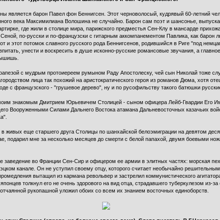
ины является барон Павел фон Беннигсен. Этот черноволосый, кудрявый 60-летний че
яного века Максимилиана Волошина не случайно. Барон сам поэт и шансонье, выпускае
артирке, где жили в столице мира, парижского предместья Сен-Клу в мансарде прихож
Сеной, по-русски и по-французски с гитарным аккомпанементом Павлика, как барон л
от и этот потомок славного русского рода Беннигсенов, родившийся в Риге "под немца
впитать, унести и воскресить в душе исконно-русские романсовые звучания, а главное 
лышишь.
трапезой с мудрым протоиереем румыном Раду Апостолеску, чей сын Николай тоже служ
городством лица так похожий на аристократического героя из романов Дюма, хотя от
оде с французского - "грушевое дерево", ну и по русофильству такого батюшки русск
моим знакомым Дмитрием Юрьевичем Столицей - сыном офицера Лейб-Гвардии Его Имп
его Вооруженными Силами Дальнего Востока атамана Дальневосточных казачьих войс
а".
ал в живых еще старшего друга Столицы по шанхайской белоэмиграции на девятом дес
ае, подарил мне за несколько месяцев до смерти с белой папахой, двумя боевыми но
е заведение во Франции Сен-Сир и офицером ее армии в элитных частях: морская пе
Суэцком канале. Он не уступил своему отцу, которого считает необычайно решительн
 промедления вытащил из кармана револьвер и застрелил коммунистического агитатор
 японцев толкнул его не очень здорового на вид отца, страдавшего туберкулезом из-за
в отчаянной рукопашной уложил обоих со всем их знанием восточных единоборств.