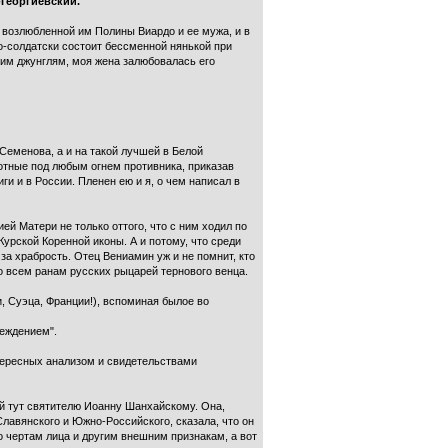
-Георгиевский.
 возлюбленной им Полины Виардо и ее мужа, и в
-солдатски состоит бессменной нянькой при
ким джунглям, моя жена залюбовалась его
.Семенова, а и на такой лучшей в Белой
ротные под любым огнем противника, приказав
и и в России. Пленен ею и я, о чем написал в
й Матери не только оттого, что с ним ходил по
урской Коренной иконы. А и потому, что среди
а храбрость. Отец Вениамин уж и не помнит, кто
о всем ранам русских рыцарей тернового венца.
и, Суэца, Франции!), вспоминая былое во
беждением".
тересных анализом и свидетельствами
й тут святителю Иоанну Шанхайскому. Она,
авянского и Южно-Российского, сказала, что он
 чертам лица и другим внешним признакам, а вот