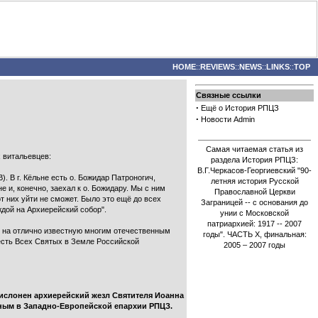
HOME
::
REVIEWS
::
NEWS
::
LINKS
::
TOP
Связные ссылки
·
Ещё о История РПЦЗ
·
Новости Admin
Самая читаемая статья из
 витальевцев:
раздела История РПЦЗ:
В.Г.Черкасов-Георгиевский "90-
. В г. Кёльне есть о. Божидар Патроногич,
летняя история Русской
е и, конечно, заехал к о. Божидару. Мы с ним
Православной Церкви
от них уйти не сможет. Было это ещё до всех
Заграницей -- с основания до
ждой на Архиерейский собор".
унии с Московской
патриархией: 1917 -- 2007
s на отлично известную многим отечественным
годы". ЧАСТЬ Х, финальная:
есть Всех Святых в Земле Российской
2005 – 2007 годы
ислонен архиерейский жезл Святителя Иоанна
ьным в Западно-Европейской епархии РПЦЗ.