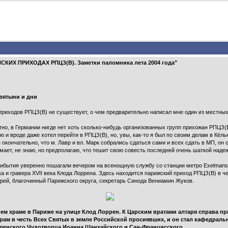
КИХ ПРИХОДАХ РПЦЗ(В). Заметки паломника лета 2004 года"
вятыни и дни
приходов РПЦЗ(В) не существует, о чем предварительно написал мне один из местных
тно, в Германии нигде нет хоть сколько-нибудь организованных групп прихожан РПЦЗ(В)
 и вроде даже хотел перейти в РПЦЗ(В), но, увы, как-то я был по своим делам в Кёльн
 окончательно, что м. Лавр и вл. Марк собрались сдаться сами и всех сдать в МП, он 
думает, не знаю, но предполагаю, что тешит свою совесть последней очень шаткой наде
рибытия уверенно пошагали вечером на всенощную службу со станции метро Exelman
 и гравера XVII века Клода Лоррена. Здесь находится парижский приход РПЦЗ(В) в ч
ей, благочинный Парижского округа, секретарь Синода Вениамин Жуков.
м храме в Париже на улице Клод Лоррен. К Царским вратами алтаря справа пр
храм в честь Всех Святых в земле Российской просиявших, и он стал кафедрал
ленского Чудотворца Иоанна Шанхайского и Сан-Францисского.