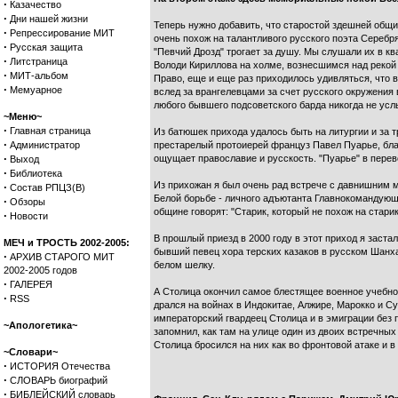
·
Казачество
·
Дни нашей жизни
Теперь нужно добавить, что старостой здешней общ
·
Репрессирование МИТ
очень похож на талантливого русского поэта Серебр
·
Русская защита
"Певчий Дрозд" трогает за душу. Мы слушали их в кв
·
Литстраница
Володи Кириллова на холме, вознесшимся над рекой 
·
МИТ-альбом
Право, еще и еще раз приходилось удивляться, что в
·
Мемуарное
вслед за врангелевцами за счет русского окружения 
любого бывшего подсоветского барда никогда не ус
~Меню~
·
Главная страница
Из батюшек прихода удалось быть на литургии и за 
·
Администратор
престарелый протоиерей француз Павел Пуарье, бла
·
ощущает православие и русскость. "Пуарье" в перев
Выход
·
Библиотека
Из прихожан я был очень рад встрече с давнишним 
·
Состав РПЦЗ(В)
Белой борьбе - личного адъютанта Главнокомандующ
·
Обзоры
общине говорят: "Старик, который не похож на старик
·
Новости
В прошлый приезд в 2000 году в этот приход я заст
МЕЧ и ТРОСТЬ 2002-2005:
бывший певец хора терских казаков в русском Шанх
·
АРХИВ СТАРОГО МИТ
белом шелку.
2002-2005 годов
·
ГАЛЕРЕЯ
А Столица окончил самое блестящее военное учебно
·
RSS
дрался на войнах в Индокитае, Алжире, Марокко и 
императорский гвардеец Столица и в эмиграции без
~Апологетика~
запомнил, как там на улице один из двоих встречных
Столица бросился на них как во фронтовой атаке и 
~Словари~
·
ИСТОРИЯ Отечества
·
СЛОВАРЬ биографий
·
БИБЛЕЙСКИЙ словарь