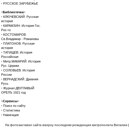
·
РУССКОЕ ЗАРУБЕЖЬЕ
~Библиотечка~
·
КЛЮЧЕВСКИЙ: Русская
история
·
КАРАМЗИН: История Гос.
Рос-го
·
КОСТОМАРОВ:
Св.Владимир - Романовы
·
ПЛАТОНОВ: Русская
история
·
ТАТИЩЕВ: История
Российская
·
Митр.МАКАРИЙ: История
Рус. Церкви
·
СОЛОВЬЕВ: История
России
·
ВЕРНАДСКИЙ: Древняя
Русь
·
Журнал ДВУГЛАВЫЙ
ОРЕЛЪ 1921 год
~Сервисы~
·
Поиск по сайту
·
Статистика
·
Навигация
На фотозаставке сайта вверху последняя резиденция митрополита Виталия 