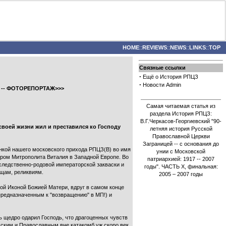
HOME
::
REVIEWS
::
NEWS
::
LINKS
::
TOP
Связные ссылки
·
Ещё о История РПЦЗ
·
Новости Admin
” -- ФОТОРЕПОРТАЖ>>>
Самая читаемая статья из
раздела История РПЦЗ:
В.Г.Черкасов-Георгиевский "90-
своей жизни жил и преставился ко Господу
летняя история Русской
Православной Церкви
Заграницей -- с основания до
анкой нашего московского прихода РПЦЗ(В) во имя
унии с Московской
ром Митрополита Виталия в Западной Европе. Во
патриархией: 1917 -- 2007
ледственно-родовой императорской закваски и
годы". ЧАСТЬ Х, финальная:
ощам, реликвиям.
2005 – 2007 годы
ной Иконой Божией Матери, вдруг в самом конце
предназначенным к "возвращению" в МП!) и
ль щедро одарил Господь, что драгоценных чувств
сским и Православным вне катакомб уж скоро век