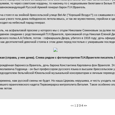
ружием, то через советские кордоны, то наконец-то с недешевыми билетами в Белые 
лавнокомандующий Русской Армией генерал барон П.Н.Врангель.
 стоял я на знойной брюссельской улице Bel-Air ("Хороший Воздух"!) со сжавшимся с
ыши узкого тела дома победоносно летела ввысь, и так же мужественно, геройски и з
уходил на небесный парад генерал.
кель, на асфальтовой просеке у которого мы с отцом Николаем Семеновым за рулем п
давнем свидании с родственницей П.Н.Врангеля, прихожанкой отца Николая Еленой Д
кого полка А.А.Гебеля, потом - гофмаршала Двора, убитого в 1918 году; дочь офицер
, как десятилетней девочкой стояла в этом доме перед постелью с умиравшим посл
ая (справа, у нее дома). Слева рядом с фотопортретом П.Н.Врангеля писатель 
ждённая баронесса Врангель, дочь барона Константина Карловича фон Врангеля. Эта
я Николаевича Гедроица - он был профессором русского языка в высшем брюссельском
едседателем бельгийской Юккельской музыкальной консерватории и личным переводч
е времена, нам русской смены не будет. Но наша Церковь нерушима, и честь уходить н
вшего врангелевского кадета Первоиерарха митрополита Виталия. Такое особенно оп
им летом.
<< 1
2
3
4
>>