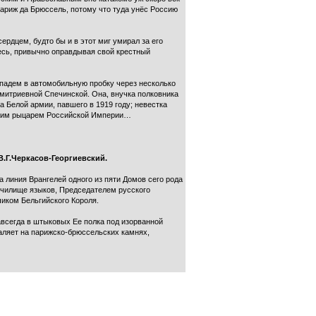
Париж да Брюссель, потому что туда унёс Россию
ердцем, будто бы и в этот миг умирал за его
десь, привычно оправдывая свой крестный
опадем в автомобильную пробку через несколько
имитриевной Спечинской. Она, внучка полковника
а Белой армии, павшего в 1919 году; невестка
едним рыцарем Российской Империи…
В.Г.Черкасов-Георгиевский.
 линия Врангелей одного из пяти Домов сего рода
 училище языков, Председателем русского
иком Бельгийского Короля.
авсегда в штыковых Ее полка под изорванной
аляет на парижско-брюссельских камнях,