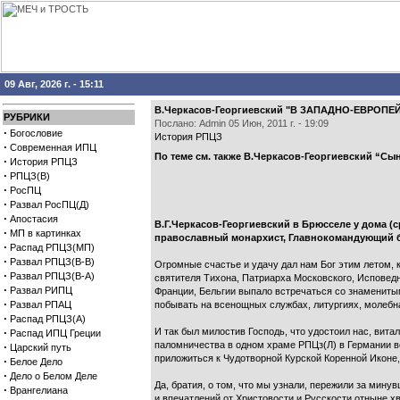
09 Авг, 2026 г. - 15:11
В.Черкасов-Георгиевский "В ЗАПАДНО-ЕВРОПЕЙС
РУБРИКИ
Послано: Admin 05 Июн, 2011 г. - 19:09
·
Богословие
История РПЦЗ
·
Современная ИПЦ
По теме см. также
В.Черкасов-Георгиевский “Сы
·
История РПЦЗ
·
РПЦЗ(В)
·
РосПЦ
·
Развал РосПЦ(Д)
·
Апостасия
В.Г.Черкасов-Георгиевский в Брюсселе у дома (
·
МП в картинках
православный монархист, Главнокомандующий б
·
Распад РПЦЗ(МП)
·
Развал РПЦЗ(В-В)
Огромные счастье и удачу дал нам Бог этим летом, 
·
Развал РПЦЗ(В-А)
святителя Тихона, Патриарха Московского, Исповед
·
Развал РИПЦ
Франции, Бельгии выпало встречаться со знаменит
·
Развал РПАЦ
побывать на всенощных службах, литургиях, молебн
·
Распад РПЦЗ(А)
·
И так был милостив Господь, что удостоил нас, вит
Распад ИПЦ Греции
паломничества в одном храме РПЦз(Л) в Германии вс
·
Царский путь
приложиться к Чудотворной Курской Коренной Иконе,
·
Белое Дело
·
Дело о Белом Деле
Да, братия, о том, что мы узнали, пережили за мину
·
Врангелиана
и впечатлений от Христовости и Русскости отныне х