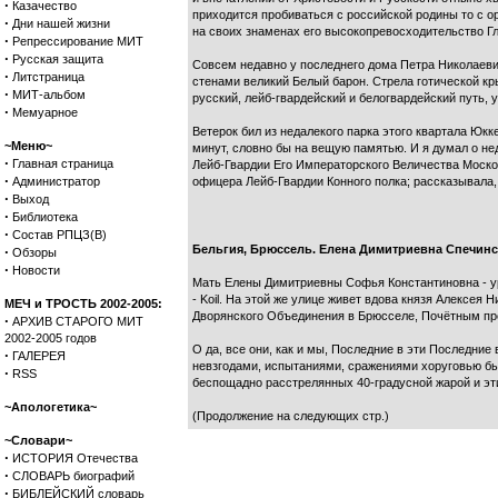
·
Казачество
приходится пробиваться с российской родины то с о
·
Дни нашей жизни
на своих знаменах его высокопревосходительство Г
·
Репрессирование МИТ
·
Русская защита
Совсем недавно у последнего дома Петра Николаевича
·
Литстраница
стенами великий Белый барон. Стрела готической кр
·
МИТ-альбом
русский, лейб-гвардейский и белогвардейский путь, 
·
Мемуарное
Ветерок бил из недалекого парка этого квартала Юк
~Меню~
минут, словно бы на вещую памятью. И я думал о не
·
Главная страница
Лейб-Гвардии Его Императорского Величества Московс
·
Администратор
офицера Лейб-Гвардии Конного полка; рассказывала
·
Выход
·
Библиотека
·
Состав РПЦЗ(В)
Бельгия, Брюссель. Елена Димитриевна Спечинск
·
Обзоры
·
Новости
Мать Елены Димитриевны Софья Константиновна - уро
- Koil. На этой же улице живет вдова князя Алексе
МЕЧ и ТРОСТЬ 2002-2005:
Дворянского Объединения в Брюсселе, Почётным пр
·
АРХИВ СТАРОГО МИТ
2002-2005 годов
О да, все они, как и мы, Последние в эти Последни
·
ГАЛЕРЕЯ
невзгодами, испытаниями, сражениями хоруговью бы
·
RSS
беспощадно расстрелянных 40-градусной жарой и эт
~Апологетика~
(Продолжение на следующих стр.)
~Словари~
·
ИСТОРИЯ Отечества
·
СЛОВАРЬ биографий
·
БИБЛЕЙСКИЙ словарь