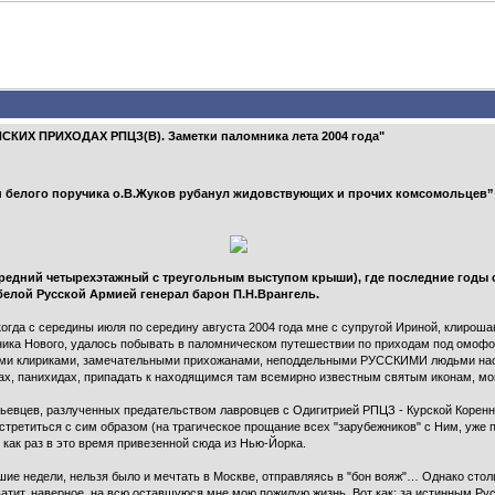
КИХ ПРИХОДАХ РПЦЗ(В). Заметки паломника лета 2004 года"
н белого поручика о.В.Жуков рубанул жидовствующих и прочих комсомольцев
средний четырехэтажный с треугольным выступом крыши), где последние годы 
елой Русской Армией генерал барон П.Н.Врангель.
когда с середины июля по середину августа 2004 года мне с супругой Ириной, клирош
ника Нового, удалось побывать в паломническом путешествии по приходам под омофо
ыми клириками, замечательными прихожанами, неподдельными РУССКИМИ людьми нас
ах, панихидах, припадать к находящимся там всемирно известным святым иконам, м
альевцев, разлученных предательством лавровцев с Одигитрией РПЦЗ - Курской Корен
третиться с сим образом (на трагическое прощание всех "зарубежников" с Ним, уже 
 как раз в это время привезенной сюда из Нью-Йорка.
вшие недели, нельзя было и мечтать в Москве, отправляясь в "бон вояж"… Однако сто
ватит, наверное, на всю оставшуюся мне мою пожилую жизнь. Вот как: за истинным Ру