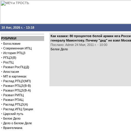
10 Авг, 2026 г. - 13:18
Как казаки: 80 процентов белой армии юга Росси
РУБРИКИ
генералу Мамонтову. Почему "дед" не взял Моск
·
Богословие
Послано: Admin 24 Мая, 2011 г. - 10:00
·
Современная ИПЦ
Белое Дело
·
История РПЦЗ
·
РПЦЗ(В)
·
РосПЦ
·
Развал РосПЦ(Д)
·
Апостасия
·
МП в картинках
·
Распад РПЦЗ(МП)
·
Развал РПЦЗ(В-В)
·
Развал РПЦЗ(В-А)
·
Развал РИПЦ
·
Развал РПАЦ
·
Распад РПЦЗ(А)
·
Распад ИПЦ Греции
·
Царский путь
·
Белое Дело
·
Дело о Белом Деле
·
Врангелиана