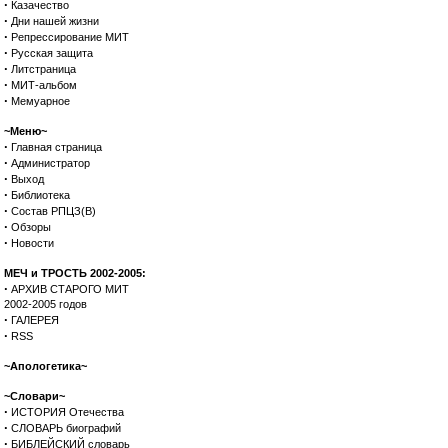
·
Казачество
·
Дни нашей жизни
·
Репрессирование МИТ
·
Русская защита
·
Литстраница
·
МИТ-альбом
·
Мемуарное
~Меню~
·
Главная страница
·
Администратор
·
Выход
·
Библиотека
·
Состав РПЦЗ(В)
·
Обзоры
·
Новости
МЕЧ и ТРОСТЬ 2002-2005:
·
АРХИВ СТАРОГО МИТ
2002-2005 годов
·
ГАЛЕРЕЯ
·
RSS
~Апологетика~
~Словари~
·
ИСТОРИЯ Отечества
·
СЛОВАРЬ биографий
·
БИБЛЕЙСКИЙ словарь