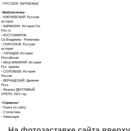
·
РУССКОЕ ЗАРУБЕЖЬЕ
~Библиотечка~
·
КЛЮЧЕВСКИЙ: Русская
история
·
КАРАМЗИН: История Гос.
Рос-го
·
КОСТОМАРОВ:
Св.Владимир - Романовы
·
ПЛАТОНОВ: Русская
история
·
ТАТИЩЕВ: История
Российская
·
Митр.МАКАРИЙ: История
Рус. Церкви
·
СОЛОВЬЕВ: История
России
·
ВЕРНАДСКИЙ: Древняя
Русь
·
Журнал ДВУГЛАВЫЙ
ОРЕЛЪ 1921 год
~Сервисы~
·
Поиск по сайту
·
Статистика
·
Навигация
На фотозаставке сайта вверх