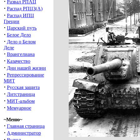
·
Развал РПАЦ
·
Распад РПЦЗ(А)
·
Распад ИПЦ
Греции
·
Царский путь
·
Белое Дело
·
Дело о Белом
Деле
·
Врангелиана
·
Казачество
·
Дни нашей жизни
·
Репрессирование
МИТ
·
Русская защита
·
Литстраница
·
МИТ-альбом
·
Мемуарное
~Меню~
·
Главная страница
·
Администратор
·
Выход