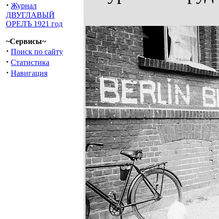
·
Журнал
ДВУГЛАВЫЙ
ОРЕЛЪ 1921 год
~Сервисы~
·
Поиск по сайту
·
Статистика
·
Навигация