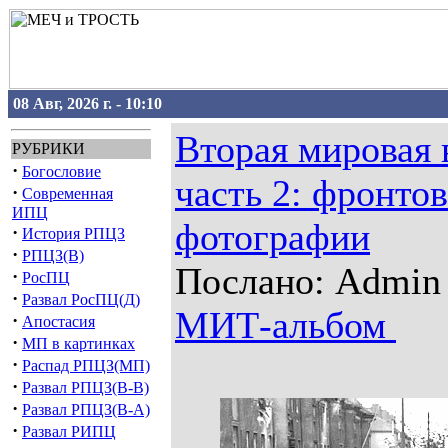
08 Авг, 2026 г. - 10:10
Вторая мировая 
РУБРИКИ
·
Богословие
часть 2: фронто
·
Современная
ИПЦ
фотографии
·
История РПЦЗ
·
РПЦЗ(В)
Послано: Admin 2
·
РосПЦ
·
Развал РосПЦ(Д)
МИТ-альбом
·
Апостасия
·
МП в картинках
·
Распад РПЦЗ(МП)
·
Развал РПЦЗ(В-В)
·
Развал РПЦЗ(В-А)
·
Развал РИПЦ