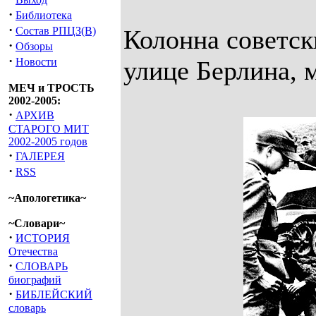
·
Библиотека
·
Состав РПЦЗ(В)
Колонна советс
·
Обзоры
·
Новости
улице Берлина, 
МЕЧ и ТРОСТЬ
2002-2005:
·
АРХИВ
СТАРОГО МИТ
2002-2005 годов
·
ГАЛЕРЕЯ
·
RSS
~Апологетика~
~Словари~
·
ИСТОРИЯ
Отечества
·
СЛОВАРЬ
биографий
·
БИБЛЕЙСКИЙ
словарь