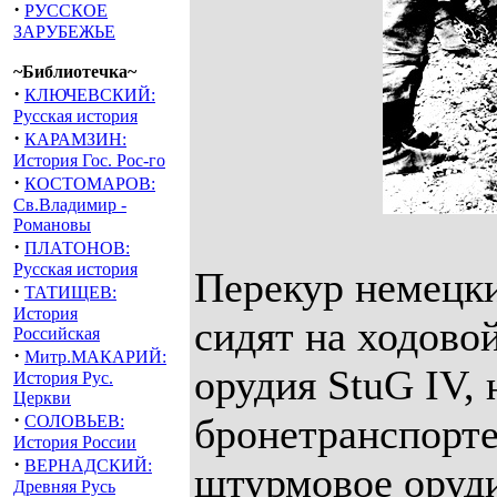
·
РУССКОЕ
ЗАРУБЕЖЬЕ
~Библиотечка~
·
КЛЮЧЕВСКИЙ:
Русская история
·
КАРАМЗИН:
История Гос. Рос-го
·
КОСТОМАРОВ:
Св.Владимир -
Романовы
·
ПЛАТОНОВ:
Русская история
Перекур немецк
·
ТАТИЩЕВ:
История
сидят на ходово
Российская
·
Митр.МАКАРИЙ:
орудия StuG IV, 
История Рус.
Церкви
·
бронетранспорте
СОЛОВЬЕВ:
История России
·
ВЕРНАДСКИЙ:
штурмовое оруди
Древняя Русь