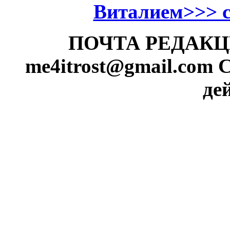
Виталием>>> см
ПОЧТА РЕДАКЦИИ
me4itrost@gmail.com
С
де