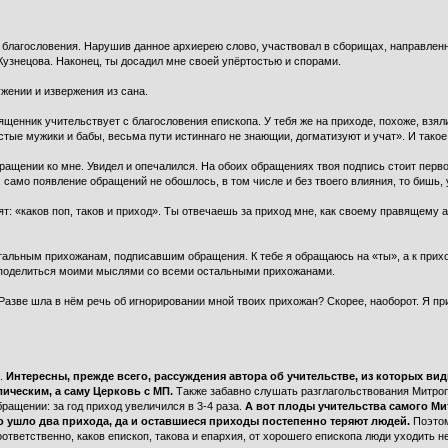
благословения. Нарушив данное архиерею слово, участвовал в сборищах, направленны
Кузнецова. Наконец, ты досадил мне своей упёртостью и спорами.
жении и извержения из сана.
щенник учительствует с благословения епископа. У тебя же на приходе, похоже, взяли
остые мужики и бабы, весьма пути истиннаго не знающии, догматизуют и учат». И так
ращении ко мне. Увидел и опечалился. На обоих обращениях твоя подпись стоит перв
, само появление обращений не обошлось, в том числе и без твоего влияния, то бишь, 
т: «каков поп, таков и приход». Ты отвечаешь за приход мне, как своему правящему 
стальным прихожанам, подписавшим обращения. К тебе я обращаюсь на «ты», а к прихо
н поделиться моими мыслями со всеми остальными прихожанами.
Разве шла в нём речь об игнорировании мной твоих прихожан? Скорее, наоборот. Я при
а.
Интересны, прежде всего, рассуждения автора об учительстве, из которых ви
лическим, а саму Церковь с МП.
Также забавно слушать разглагольствования Митроп
ращении: за год приход увеличился в 3-4 раза.
А вот плоды учительства самого Ми
его ушло два прихода, да и оставшиеся приходы постепенно теряют людей.
Поэтом
оответственно, каков епископ, такова и епархия, от хорошего епископа люди уходить не