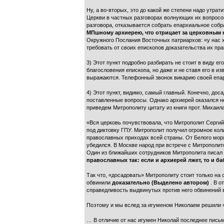
Ну, а во-вторых, это до какой же степени надо утр
Церкви в частных разговорах волнующих их вопросов
разговора, отказывается собрать епархиальное соб
МПшному архиерею, что отрицает за церковным 
Окружного Послания Восточных патриархов: «у нас 
требовать от своих епископов доказательства их пра
3) Этот пункт подробно разбирать не стоит в виду е
благословения епископа, но даже и не ставя его в и
выражаются. Телефонный звонок викарию своей епар
4) Этот пункт, видимо, самый главный. Конечно, дос
поставленные вопросы. Однако архиерей оказался не
приведем Митрополиту цитату из книги прот. Михаил
«Вся церковь почувствовала, что Митрополит Сергий
под диктовку ГПУ. Митрополит получил огромное ко
православных приходах всей страны. От Белого моря
убедился. В Москве народ при встрече с Митрополит
Один из ближайших сотрудников Митрополита писал 
православных так: если и архиерей лжет, то и ба
Так что, «досадовать» Митрополиту стоит только на с
обвинили
доказательно (Выделено автором)
. В 
справедливость выдвинутых против него обвинений 
Поэтому и мы вслед за игуменом Николаем решили «
… В отличие от нас игумен Николай последнее письм