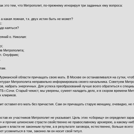
ак это тем, что Митрополит, по-прежнему игнорируя три заданных ему вопроса:
а какая ложная, т.к. двух истин быть не может?
с:
адо каяться?
еяний о. Николая:
у;
ив Митрополита;
еп. Онуфрию;
.
там.
Мурманской области причащать свою мать. В Москве он останавливался на сутки, чтоб
ентура» Митрополита неправильно информировала своего начальника. Советуем Митр
ов, набрать энергичных. Для успеха преобразований лучше всего обратиться к специ
ГБ г.Сочи. Старый чекист, мы уверены, сумеет наладить дело, и в скором времени Ми
 клириков.
ит оставил его мать без причастия. Сам он причащать старую женщину, очевидно, не п
став их участников Митрополит не указывает. Цель этих «сборищ» он определил заран
и» и прочие шпионские страсти свойственно не православному архиерею, а какому-ниб
ие к власти не законным путем, а в результате заговора, естественно, больше всего б
т усомниться в том, законно ли он носит свой титул.