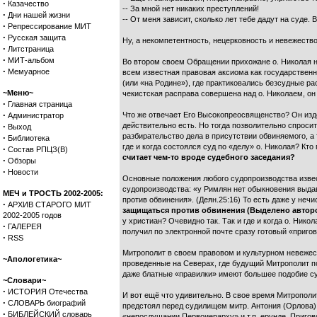
·
Казачество
-- За мной нет никаких преступлений!
·
Дни нашей жизни
-- От меня зависит, сколько лет тебе дадут на суде.
·
Репрессирование МИТ
·
Русская защита
Ну, а некомпетентность, нецерковность и невежеств
·
Литстраница
·
МИТ-альбом
Во втором своем Обращении прихожане о. Николая на
·
Мемуарное
всем известная правовая аксиома как государственн
(или «на Родине»), где практиковались безсудные ра
~Меню~
чекистская расправа совершена над о. Николаем, он
·
Главная страница
·
Что же отвечает Его Высокопреосвященство? Он изде
Администратор
·
действительно есть. Но тогда позволительно спросит
Выход
разбирательство дела в присутствии обвиняемого, а 
·
Библиотека
где и когда состоялся суд по «делу» о. Николая? Кт
·
Состав РПЦЗ(В)
считает чем-то вроде судебного заседания?
·
Обзоры
·
Новости
Основные положения любого судопроизводства извес
судопроизводства: «у Римлян нет обыкновения выда
МЕЧ и ТРОСТЬ 2002-2005:
против обвинения». (Деян.25:16) То есть даже у неч
·
АРХИВ СТАРОГО МИТ
защищаться против обвинения (Выделено автор
2002-2005 годов
у христиан? Очевидно так. Так и где и когда о. Ник
·
ГАЛЕРЕЯ
получил по электронной почте сразу готовый «пригов
·
RSS
Митрополит в своем правовом и культурном невежест
~Апологетика~
проведенные на Северах, где будущий Митрополит п
даже блатные «правилки» имеют большее подобие су
~Словари~
·
ИСТОРИЯ Отечества
И вот ещё что удивительно. В свое время Митрополи
·
СЛОВАРЬ биографий
предстоял перед судилищем митр. Антония (Орлова) 
·
БИБЛЕЙСКИЙ словарь
«непослушании Первоиерарху» и т.п. ерунде. Пригово