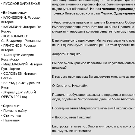
·
РУССКОЕ ЗАРУБЕЖЬЕ
подобие внешних судебных форм: были конкретные п
выдвинутых обвинений.
Но вот человек дорвался 
~Библиотечка~
только Пивоваров, но и сам Феликс Эдмундович
·
КЛЮЧЕВСКИЙ: Русская
история
«Апостольские правила и правила Вселенских Соборо
·
КАРАМЗИН: История Гос.
Высокопреосвященство. Вот только Книга Правил не 
Рос-го
клириками, нарушить который означает самому попа
·
КОСТОМАРОВ:
В принципе ситуация ясная. Мы имеем дело не с прав
Св.Владимир - Романовы
·
ясно. Однако игумен Николай решил-таки довести пе
ПЛАТОНОВ: Русская
история
«Дорогой Владыко!
·
ТАТИЩЕВ: История
Российская
Вы всё очень красиво изложили, но не указали самог
·
Митр.МАКАРИЙ: История
правила?
Рус. Церкви
·
СОЛОВЬЕВ: История
К тому же свои письма Вы адресуете мне, а не авто
России
·
ВЕРНАДСКИЙ: Древняя
О Христе, о. Николай».
Русь
·
Журнал ДВУГЛАВЫЙ
Правило, требующее наказывать нерадивых епископо
ОРЕЛЪ 1921 год
люди, подобные Митрополиту, дальше 55-го Апостоль
~Сервисы~
Последний ответ Митрополита игумену Николаю бы п
·
Поиск по сайту
·
Статистика
« Дорогой, отец Николай!
·
Навигация
Быстро же ты ответил. Хотя и ничтожно мало при эт
почему ты их не заметил.