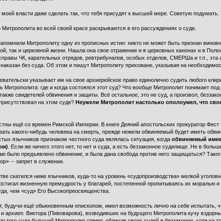
 В моей власти даже сделать так, что тебя присудят к высшей мере. Советую подумать.
о Митрополита во всей своей красе раскрываются в его рассуждениях о суде.
помнили Митрополиту одну из прописных истин: никто не может быть признан виновны
ой, так и церковной жизни. Нашла она свое отражение и в церковных канонах и в Пол
справы ЧК, карательных отрядов, ревтрибуналов, особых отделов, СМЕРШа и т.п., эта
 наказан без суда. Об этом и пишут Митрополиту прихожане, указывая на необходимо
вательски указывает им на свое архиерейское право единолично судить любого клирик
ь Митрополита: где и когда состоялся этот суд? Что вообще Митрополит понимает под
также свидетелей обвинения и защиты. Всё остальное, это не суд, а произвол, беззако
о присутствовал на этом суде?
Неужели Митрополит настолько ополоумел, что сво
тны ещё со времен Римской Империи. В книге Деяний апостольских прокуратор Фест
вать какого-нибудь человека на смерть, прежде нежели обвиняемый будет иметь обви
истых язычников признаком честного суда являлась ситуация, когда
обвиняемый имее
ом)
. Если же ничего этого нет, то нет и суда, а есть беззаконное судилище. Не в бол
олаю было предъявлено обвинение, и была дана свобода против него защищаться? Таког
ор» -- запрет в служении.
ве скатился ниже язычников, куда-то на уровень «судопроизводства» мелкой уголовн
остигал жизненную премудрость у блатарей, постепенной пропитываясь их моралью и 
да, чем «суд» Его Высокопреосвященства.
т, будучи ещё обыкновенным епископом, имел возможность лично на себе испытать, чт
и архиеп. Виктора (Пивоварова), возводивших на будущего Митрополита кучу вздорных
р того суда будущий Митрополит отверг, обличив своих судей в беззаконии, хотя на т