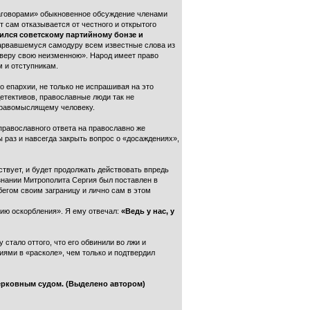
«заговорами» обыкновенное обсуждение членами
 сам отказывается от честного и открытого
ился советскому партийному бонзе и
рвавшемуся самодуру всем известные слова из
 веру свою неизменною». Народ имеет право
м и отступникам.
о епархии, не только не испрашивая на это
детективов, православные люди так не
здравомыслящему человеку.
 православного ответа на православно же
 раз и навсегда закрыть вопрос о «досаждениях»,
твует, и будет продолжать действовать впредь
знании Митрополита Сергия был поставлен в
бегом своим заграницу и лично сам в этом
ию оскорбления». Я ему отвечал:
«Ведь у нас, у
 стало оттого, что его обвинили во лжи и
иями в «расколе», чем только и подтвердил
ерковным судом. (Выделено автором)