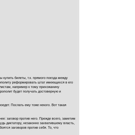
ы купить билеты, т.к. прямого поезда между
ополиту реформировать штат имеющихся в его
алистам, например к тому прихожанину
трополит будет получать достоверную и
оедет. Послать ему тоже некого. Вот такая
ее: заговор против него. Прежде всего, заметим
удь диктатору, незаконно захватившему власть,
оятся заговоров против себя. То, что