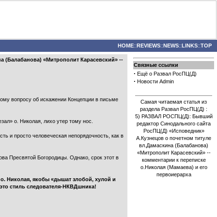
HOME
::
REVIEWS
::
NEWS
::
LINKS
::
TOP
а (Балабанова) «Митрополит Карасевский» --
Связные ссылки
·
Ещё о Развал РосПЦ(Д)
·
Новости Admin
ному вопросу об искажении Концепции в письме
Самая читаемая статья из
раздела Развал РосПЦ(Д) :
5) РАЗВАЛ РОСПЦ(Д): Бывший
зал» о. Николая, лихо утер тому нос.
редактор Синодального сайта
РосПЦ(Д) «Исповедник»
ть и просто человеческая непорядочность, как в
А.Кузнецов о почетном титуле
вл.Дамаскина (Балабанова)
«Митрополит Карасевский» --
ова Пресвятой Богородицы. Однако, срок этот в
комментарии к переписке
о.Николая (Мамаева) и его
первоиерарха
а о. Николая, якобы «дышат злобой, хулой и
ь это стиль следователя-НКВДшника!