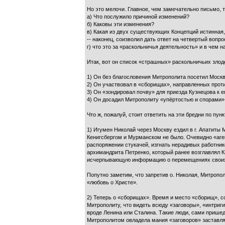
Но это мелочи. Главное, чем замечательно письмо, т
а) Что послужило причиной изменений?
б) Каковы эти изменения?
в) Какая из двух существующих Концепций истинная, 
-- наконец, соизволил дать ответ на четвертый вопро
г) что это за «раскольничья деятельность» и в чем н
Итак, вот он список «страшных» раскольничьих злод
1) Он без благословения Митрополита посетил Москв
2) Он участвовал в «сборищах», направленных прот
3) Он «зондировал почву» для приезда Кузнецова к 
4) Он досадил Митрополиту «упёртостью и спорами»
Что ж, пожалуй, стоит ответить на эти бредни по пунк
1) Игумен Николай через Москву ездил в г. Апатиты 
Кенигсбергом и Мурманском не было. Очевидно «аг
распоряжении стукачей, изгнать нерадивых работник
архимандрита Петренко, который ранее возглавлял К
исчерпывающую информацию о перемещениях своих
Попутно заметим, что запретив о. Николая, Митропол
«любовь о Христе».
2) Теперь о «сборищах». Время и место «сборищ», со
Митрополиту, что видеть всюду «заговоры», «интриг
вроде Ленина или Сталина. Такие люди, сами пришедш
Митрополитом овладела мания «заговоров» заставляе