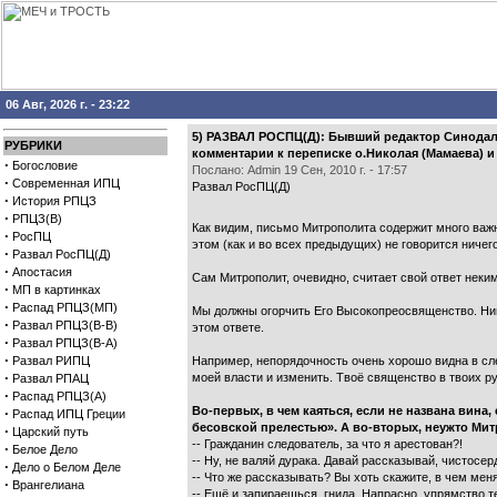
06 Авг, 2026 г. - 23:22
5) РАЗВАЛ РОСПЦ(Д): Бывший редактор Синодаль
РУБРИКИ
комментарии к переписке о.Николая (Мамаева) и
·
Богословие
Послано: Admin 19 Сен, 2010 г. - 17:57
·
Современная ИПЦ
Развал РосПЦ(Д)
·
История РПЦЗ
·
РПЦЗ(В)
Как видим, письмо Митрополита содержит много важн
·
РосПЦ
этом (как и во всех предыдущих) не говорится ничего
·
Развал РосПЦ(Д)
·
Апостасия
Сам Митрополит, очевидно, считает свой ответ неким
·
МП в картинках
·
Распад РПЦЗ(МП)
Мы должны огорчить Его Высокопреосвященство. Нигд
·
Развал РПЦЗ(В-В)
этом ответе.
·
Развал РПЦЗ(В-А)
·
Развал РИПЦ
Например, непорядочность очень хорошо видна в сле
·
моей власти и изменить. Твоё священство в твоих ру
Развал РПАЦ
·
Распад РПЦЗ(А)
Во-первых, в чем каяться, если не названа вина,
·
Распад ИПЦ Греции
бесовской прелестью». А во-вторых, неужто Мит
·
Царский путь
-- Гражданин следователь, за что я арестован?!
·
Белое Дело
-- Ну, не валяй дурака. Давай рассказывай, чистосе
·
Дело о Белом Деле
-- Что же рассказывать? Вы хоть скажите, в чем мен
·
Врангелиана
-- Ещё и запираешься, гнида. Напрасно, упрямство т