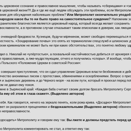
атить церковное сознание и православное мышление, чтобы называть «сборищами» и 
 церковной жизни?!! Да и где же ещё людям обсуждать эти проблемы, если Митрополит
рание для обсуждения наболевших проблем?
Или Митрополит окончательно уподоб
народом какое бы то ни было право на самостоятельное суждение?
Напомним за
хранителем благочестия является церковный народ, который всегда желает сохранить
вославности, а в противном случае отказывает таким епископам в доверии, как лжеца
го очевидной бредовости. Кузнецов, будучи мiрянином, может свободно перемещаться п
звестность. «Зондирование почвы» это опять из терминологии спецслужб и шпионских 
хии криминалом не может быть ни при каких обстоятельствах, это понятно любому 
адил о. Николай не «упёртостью», а похвальной настойчивостью добиться от архиерея
 православным, а лже-мудрствующим, отчего и получились «споры». И вообще, чтобы
а Польского «Положение Церкви в советской России»:
 совершил преступление, что он сдал управление Церковью власти безбожников и дейс
личество анонимных писем с протестами, обвинениями и оскорблениями. Вопрос о при
 и зырянских деревень и до Черного моря - на всем пути, который я проехал перед по
ом не давал ему покоя.
мне в Зырянский край: «Каждая баба считает своим долгом бросать Митрополиту Серг
ба ему об этом в глаза скажет». (Выделено автором)
ебя. Как говорится, нечего на зеркало пенять, коли рожа крива. «Досадно» Митрополиту
ответ он разразился прещениями и
бездоказательными (Выделено автором)
обвинен
в неправославности.
досадить» Митрополиту и говорим ему так:
Вы лжете и должны предстать перед ц
о Митрополита комментировать не стал, а ответил ему так: