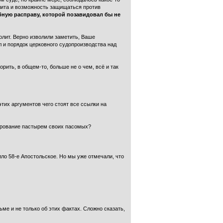
лита и возможность защищаться против
бную расправу, которой позавидовал бы не
олит. Верно изволили заметить, Ваше
 и порядок церковного судопроизводства над
рить, в общем-то, больше не о чем, всё и так
этих аргументов чего стоят все ссылки на
рирование пастырем своих пасомых?
ло 58-е Апостольское. Но мы уже отмечали, что
ме и не только об этих фактах. Сложно сказать,