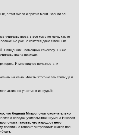
х, в том числе и против меня. Звонил вл.
сь учительствовать все кому не лень, как те
ое положение уже не кажется даже смешным.
ой. Священник - помощник епископу. Ты же
учительства на приходе.
архиерею. И мне виднее полезность, и
жанам на «вы». Или ты этого не заметил? Да и
нял активное участие в их судьбе.
дно, что бедный Митрополит окончательно
олита о «плодах учительства» игумена Николая.
трополита таковы, что народ от него
у правильно говорит Митрополит: «каков поп,
 будут.