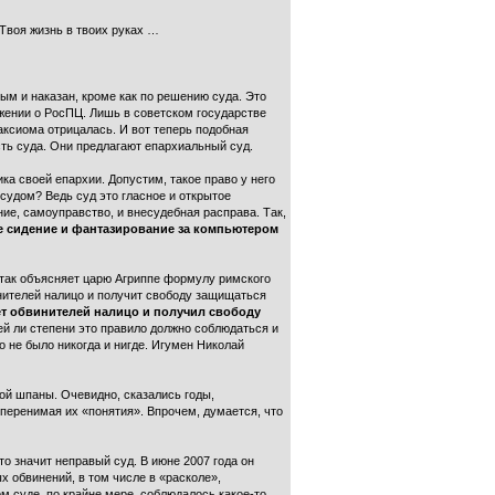
 Твоя жизнь в твоих руках …
м и наказан, кроме как по решению суда. Это
ожении о РосПЦ. Лишь в советском государстве
 аксиома отрицалась. И вот теперь подобная
сть суда. Они предлагают епархиальный суд.
а своей епархии. Допустим, такое право у него
 судом? Ведь суд это гласное и открытое
ние, самоуправство, и внесудебная расправа. Так,
е сидение и фантазирование за компьютером
 так объясняет царю Агриппе формулу римского
нителей налицо и получит свободу защищаться
т обвинителей налицо и получил свободу
ьшей ли степени это правило должно соблюдаться и
о не было никогда и нигде. Игумен Николай
ой шпаны. Очевидно, сказались годы,
перенимая их «понятия». Впрочем, думается, что
о значит неправый суд. В июне 2007 года он
 обвинений, в том числе в «расколе»,
ом суде, по крайне мере, соблюдалось какое-то