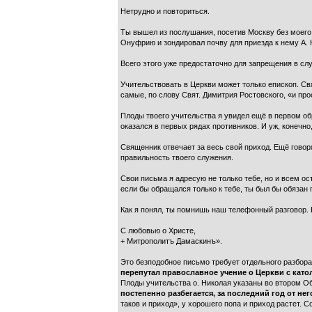
Нетрудно и повториться.
Ты вышел из послушания, посетив Москву без моего 
Онуфрию и зондировал почву для приезда к нему А. 
Всего этого уже предостаточно для запрещения в слу
Учительствовать в Церкви может только епископ. Свя
самые, по слову Свят. Димитрия Ростовского, «и пр
Плоды твоего учительства я увидел ещё в первом об
оказался в первых рядах противников. И уж, конечно
Священник отвечает за весь свой приход. Ещё говоря
правильность твоего служения.
Свои письма я адресую не только тебе, но и всем о
если бы обращался только к тебе, ты был бы обяза
Как я понял, ты помнишь наш телефонный разговор. 
С любовью о Христе,
+ Митрополитъ Дамаскинъ».
Это безподобное письмо требует отдельного разбор
перепутал православное учение о Церкви с като
Плоды учительства о. Николая указаны во втором Об
постепенно разбегается, за последний год от н
таков и приход», у хорошего попа и приход растет. С