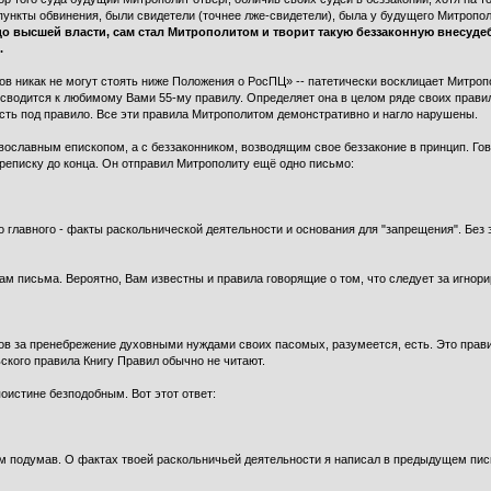
ункты обвинения, были свидетели (точнее лже-свидетели), была у будущего Митропо
до высшей власти, сам стал Митрополитом и творит такую беззаконную внесуде
.
в никак не могут стоять ниже Положения о РосПЦ» -- патетически восклицает Митроп
сводится к любимому Вами 55-му правилу. Определяет она в целом ряде своих правил
сть под правило. Все эти правила Митрополитом демонстративно и нагло нарушены.
ославным епископом, а с беззаконником, возводящим свое беззаконие в принцип. Гово
реписку до конца. Он отправил Митрополиту ещё одно письмо:
о главного - факты раскольнической деятельности и основания для "запрещения". Без 
рам письма. Вероятно, Вам известны и правила говорящие о том, что следует за игно
в за пренебрежение духовными нуждами своих пасомых, разумеется, есть. Это прави
ского правила Книгу Правил обычно не читают.
оистине безподобным. Вот этот ответ:
ом подумав. О фактах твоей раскольничьей деятельности я написал в предыдущем пись