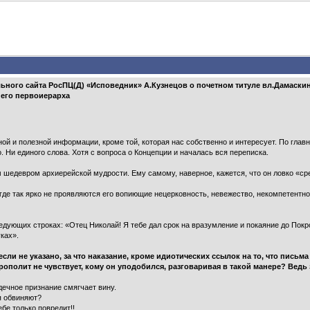
ного сайта РосПЦ(Д) «Исповедник» А.Кузнецов о почетном титуле вл.Дамаскин
 его первоиерарха
ой и полезной информации, кроме той, которая нас собственно и интересует. По глав
. Ни единого слова. Хотя с вопроса о Концепции и началась вся переписка.
 шедевром архиерейской мудрости. Ему самому, наверное, кажется, что он ловко «сре
е так ярко не проявляются его вопиющие нецерковность, невежество, некомпетентнос
дующих строках: «Отец Николай! Я тебе дал срок на вразумление и покаяние до Покр
ках».
 если не указано, за что наказание, кроме идиотических ссылок на то, что письм
рополит не чувствует, кому он уподобился, разговаривая в такой манере? Вед
рдечное признание смягчает вину.
я обвиняют?
ебе только повредит!!